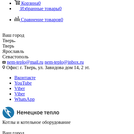
Корзина
0
Избранные товары
0
Сравнение товаров
0
Ваш город
Тверь
Тверь
Ярославль
Севастополь
nem-teplo@mail.ru
nem-teplo@inbox.ru
Офис: г. Тверь, ул. Завидова дом 14, 2 эт.
Вконтакте
YouTube
Viber
Viber
WhatsApp
Котлы и котельное оборудование
Ваш город