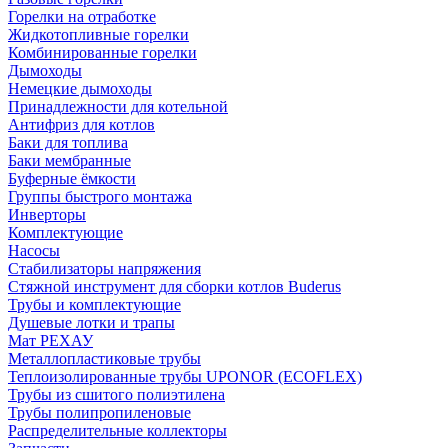
Горелки на отработке
Жидкотопливные горелки
Комбинированные горелки
Дымоходы
Немецкие дымоходы
Принадлежности для котельной
Антифриз для котлов
Баки для топлива
Баки мембранные
Буферные ёмкости
Группы быстрого монтажа
Инверторы
Комплектующие
Насосы
Стабилизаторы напряжения
Стяжной инструмент для сборки котлов Buderus
Трубы и комплектующие
Душевые лотки и трапы
Мат РЕХАУ
Металлопластиковые трубы
Теплоизолированные трубы UPONOR (ECOFLEX)
Трубы из сшитого полиэтилена
Трубы полипропиленовые
Распределительные коллекторы