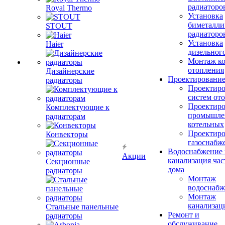
радиаторо
Royal Thermo
Установка
биметалли
STOUT
радиаторо
Установка
Haier
дизельного
Монтаж ко
отопления
Дизайнерские
Проектировани
радиаторы
Проектиро
систем от
Проектиро
Комплектующие к
промышле
радиаторам
котельных
Проектиро
Конвекторы
газоснабж
Водоснабжение 
Акции
канализация час
Секционные
дома
радиаторы
Монтаж
водоснабж
Монтаж
канализац
Стальные панельные
Ремонт и
радиаторы
обслуживание