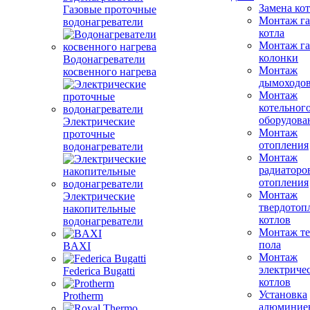
Замена ко
Газовые проточные
Монтаж га
водонагреватели
котла
Монтаж га
колонки
Водонагреватели
Монтаж
косвенного нагрева
дымоходо
Монтаж
котельног
оборудова
Электрические
Монтаж
проточные
отопления
водонагреватели
Монтаж
радиаторо
отопления
Монтаж
Электрические
твердотоп
накопительные
котлов
водонагреватели
Монтаж те
пола
BAXI
Монтаж
электриче
Federica Bugatti
котлов
Установка
Protherm
алюминие