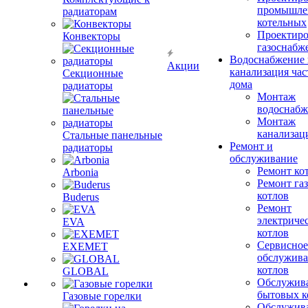
промышле
радиаторам
котельных
Проектиро
Конвекторы
газоснабж
Водоснабжение 
Акции
канализация час
Секционные
дома
радиаторы
Монтаж
водоснабж
Монтаж
канализац
Стальные панельные
Ремонт и
радиаторы
обслуживание
Ремонт ко
Arbonia
Ремонт га
котлов
Buderus
Ремонт
электриче
EVA
котлов
Сервисное
EXEMET
обслужив
котлов
GLOBAL
Обслужив
бытовых к
Газовые горелки
Обслужив