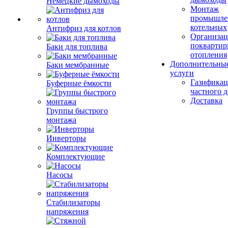
Немецкие дымоходы
Монтаж
промышле
котельных
Антифриз для котлов
Организац
поквартир
Баки для топлива
отопления
Дополнительны
Баки мембранные
услуги
Газификац
Буферные ёмкости
частного 
Доставка
Группы быстрого
монтажа
Инверторы
Комплектующие
Насосы
Стабилизаторы
напряжения