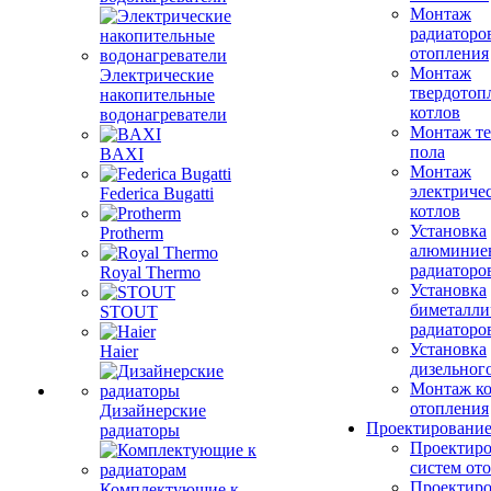
Монтаж
радиаторо
отопления
Монтаж
Электрические
твердотоп
накопительные
котлов
водонагреватели
Монтаж те
пола
BAXI
Монтаж
электриче
Federica Bugatti
котлов
Установка
Protherm
алюминие
радиаторо
Royal Thermo
Установка
биметалли
STOUT
радиаторо
Установка
Haier
дизельного
Монтаж ко
отопления
Дизайнерские
Проектировани
радиаторы
Проектиро
систем от
Проектиро
Комплектующие к