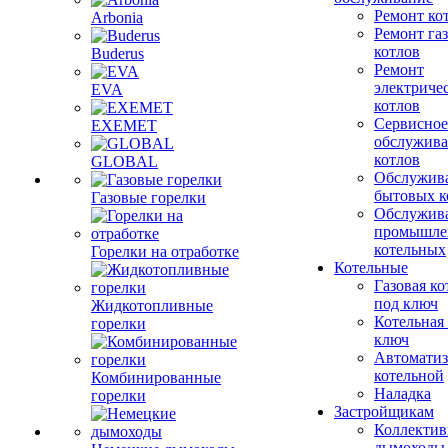
Ремонт ко
Arbonia
Ремонт га
котлов
Buderus
Ремонт
электриче
EVA
котлов
Сервисное
EXEMET
обслужив
котлов
GLOBAL
Обслужив
бытовых к
Газовые горелки
Обслужив
промышле
котельных
Горелки на отработке
Котельные
Газовая ко
под ключ
Жидкотопливные
Котельная
горелки
ключ
Автоматиз
котельной
Комбинированные
Наладка
горелки
Застройщикам
Коллекти
дымоходы