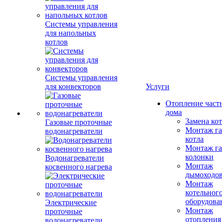
Системы управления
для напольных
котлов
Системы управления
для конвекторов
Услуги
Отопление част
дома
Замена ко
Газовые проточные
Монтаж га
водонагреватели
котла
Монтаж га
колонки
Водонагреватели
Монтаж
косвенного нагрева
дымоходо
Монтаж
котельног
оборудова
Электрические
Монтаж
проточные
отопления
водонагреватели