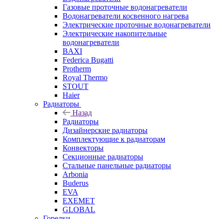
Газовые проточные водонагреватели
Водонагреватели косвенного нагрева
Электрические проточные водонагреватели
Электрические накопительные
водонагреватели
BAXI
Federica Bugatti
Protherm
Royal Thermo
STOUT
Haier
Радиаторы
Назад
Радиаторы
Дизайнерские радиаторы
Комплектующие к радиаторам
Конвекторы
Секционные радиаторы
Стальные панельные радиаторы
Arbonia
Buderus
EVA
EXEMET
GLOBAL
Горелки