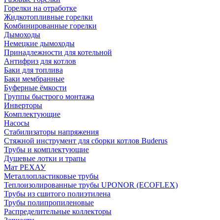
Горелки на отработке
Жидкотопливные горелки
Комбинированные горелки
Дымоходы
Немецкие дымоходы
Принадлежности для котельной
Антифриз для котлов
Баки для топлива
Баки мембранные
Буферные ёмкости
Группы быстрого монтажа
Инверторы
Комплектующие
Насосы
Стабилизаторы напряжения
Стяжной инструмент для сборки котлов Buderus
Трубы и комплектующие
Душевые лотки и трапы
Мат РЕХАУ
Металлопластиковые трубы
Теплоизолированные трубы UPONOR (ECOFLEX)
Трубы из сшитого полиэтилена
Трубы полипропиленовые
Распределительные коллекторы