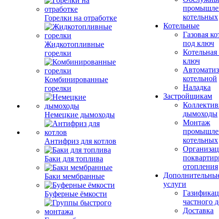
промышле
котельных
Горелки на отработке
Котельные
Газовая ко
под ключ
Жидкотопливные
Котельная
горелки
ключ
Автоматиз
котельной
Комбинированные
Наладка
горелки
Застройщикам
Коллекти
дымоходы
Немецкие дымоходы
Монтаж
промышле
котельных
Антифриз для котлов
Организац
поквартир
Баки для топлива
отопления
Дополнительны
Баки мембранные
услуги
Газификац
Буферные ёмкости
частного 
Доставка