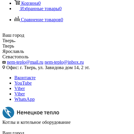
Корзина
0
Избранные товары
0
Сравнение товаров
0
Ваш город
Тверь
Тверь
Ярославль
Севастополь
nem-teplo@mail.ru
nem-teplo@inbox.ru
Офис: г. Тверь, ул. Завидова дом 14, 2 эт.
Вконтакте
YouTube
Viber
Viber
WhatsApp
Котлы и котельное оборудование
Ваш город