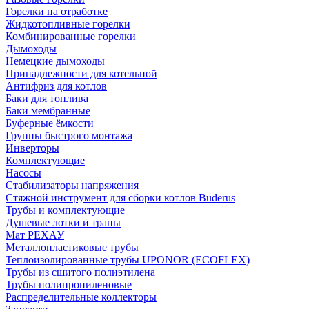
Горелки на отработке
Жидкотопливные горелки
Комбинированные горелки
Дымоходы
Немецкие дымоходы
Принадлежности для котельной
Антифриз для котлов
Баки для топлива
Баки мембранные
Буферные ёмкости
Группы быстрого монтажа
Инверторы
Комплектующие
Насосы
Стабилизаторы напряжения
Стяжной инструмент для сборки котлов Buderus
Трубы и комплектующие
Душевые лотки и трапы
Мат РЕХАУ
Металлопластиковые трубы
Теплоизолированные трубы UPONOR (ECOFLEX)
Трубы из сшитого полиэтилена
Трубы полипропиленовые
Распределительные коллекторы