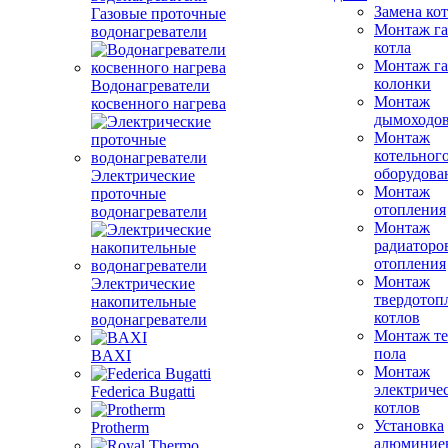
Замена ко
Газовые проточные
Монтаж га
водонагреватели
котла
Монтаж га
колонки
Водонагреватели
Монтаж
косвенного нагрева
дымоходо
Монтаж
котельног
оборудова
Электрические
Монтаж
проточные
отопления
водонагреватели
Монтаж
радиаторо
отопления
Монтаж
Электрические
твердотоп
накопительные
котлов
водонагреватели
Монтаж те
пола
BAXI
Монтаж
электриче
Federica Bugatti
котлов
Установка
Protherm
алюминие