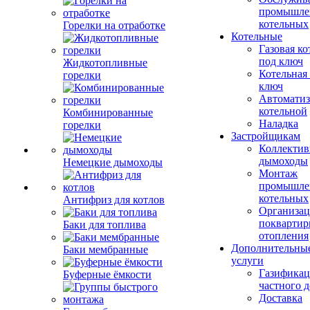
промышле
котельных
Горелки на отработке
Котельные
Газовая ко
под ключ
Жидкотопливные
Котельная
горелки
ключ
Автоматиз
котельной
Комбинированные
Наладка
горелки
Застройщикам
Коллекти
дымоходы
Немецкие дымоходы
Монтаж
промышле
котельных
Антифриз для котлов
Организац
поквартир
Баки для топлива
отопления
Дополнительны
Баки мембранные
услуги
Газификац
Буферные ёмкости
частного 
Доставка