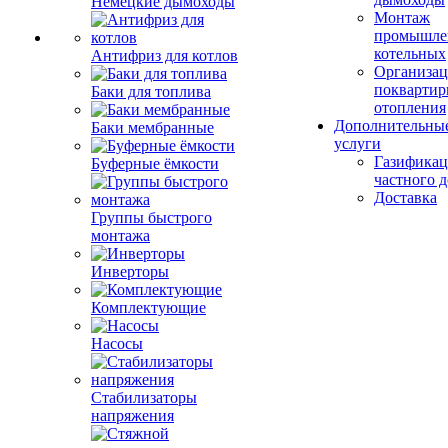
Немецкие дымоходы
Монтаж
промышле
котельных
Антифриз для котлов
Организац
поквартир
Баки для топлива
отопления
Дополнительны
Баки мембранные
услуги
Газификац
Буферные ёмкости
частного 
Доставка
Группы быстрого
монтажа
Инверторы
Комплектующие
Насосы
Стабилизаторы
напряжения