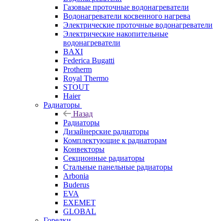
Газовые проточные водонагреватели
Водонагреватели косвенного нагрева
Электрические проточные водонагреватели
Электрические накопительные
водонагреватели
BAXI
Federica Bugatti
Protherm
Royal Thermo
STOUT
Haier
Радиаторы
Назад
Радиаторы
Дизайнерские радиаторы
Комплектующие к радиаторам
Конвекторы
Секционные радиаторы
Стальные панельные радиаторы
Arbonia
Buderus
EVA
EXEMET
GLOBAL
Горелки