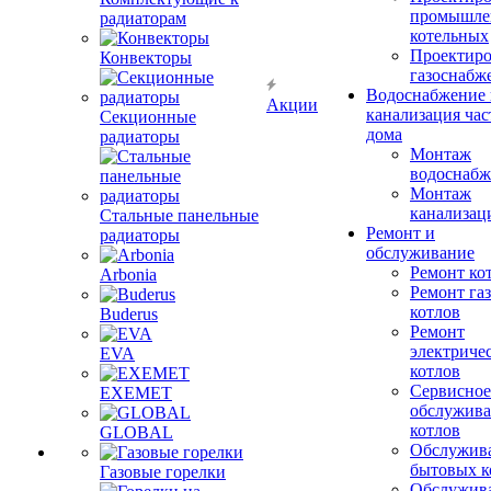
промышле
радиаторам
котельных
Проектиро
Конвекторы
газоснабж
Водоснабжение 
Акции
канализация час
Секционные
дома
радиаторы
Монтаж
водоснабж
Монтаж
канализац
Стальные панельные
Ремонт и
радиаторы
обслуживание
Ремонт ко
Arbonia
Ремонт га
котлов
Buderus
Ремонт
электриче
EVA
котлов
Сервисное
EXEMET
обслужив
котлов
GLOBAL
Обслужив
бытовых к
Газовые горелки
Обслужив