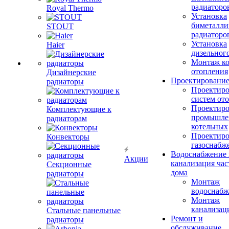
радиаторо
Royal Thermo
Установка
биметалли
STOUT
радиаторо
Установка
Haier
дизельного
Монтаж ко
отопления
Дизайнерские
Проектировани
радиаторы
Проектиро
систем от
Проектиро
Комплектующие к
промышле
радиаторам
котельных
Проектиро
Конвекторы
газоснабж
Водоснабжение 
Акции
канализация час
Секционные
дома
радиаторы
Монтаж
водоснабж
Монтаж
канализац
Стальные панельные
Ремонт и
радиаторы
обслуживание