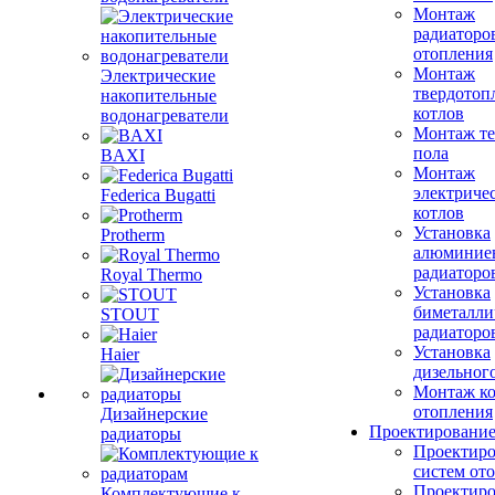
Монтаж
радиаторо
отопления
Монтаж
Электрические
твердотоп
накопительные
котлов
водонагреватели
Монтаж те
пола
BAXI
Монтаж
электриче
Federica Bugatti
котлов
Установка
Protherm
алюминие
радиаторо
Royal Thermo
Установка
биметалли
STOUT
радиаторо
Установка
Haier
дизельного
Монтаж ко
отопления
Дизайнерские
Проектировани
радиаторы
Проектиро
систем от
Проектиро
Комплектующие к