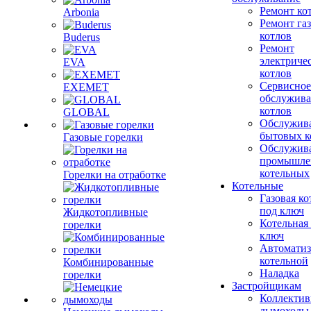
Ремонт ко
Arbonia
Ремонт га
котлов
Buderus
Ремонт
электриче
EVA
котлов
Сервисное
EXEMET
обслужив
котлов
GLOBAL
Обслужив
бытовых к
Газовые горелки
Обслужив
промышле
котельных
Горелки на отработке
Котельные
Газовая ко
под ключ
Жидкотопливные
Котельная
горелки
ключ
Автоматиз
котельной
Комбинированные
Наладка
горелки
Застройщикам
Коллекти
дымоходы