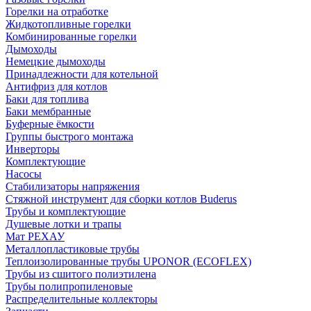
Горелки на отработке
Жидкотопливные горелки
Комбинированные горелки
Дымоходы
Немецкие дымоходы
Принадлежности для котельной
Антифриз для котлов
Баки для топлива
Баки мембранные
Буферные ёмкости
Группы быстрого монтажа
Инверторы
Комплектующие
Насосы
Стабилизаторы напряжения
Стяжной инструмент для сборки котлов Buderus
Трубы и комплектующие
Душевые лотки и трапы
Мат РЕХАУ
Металлопластиковые трубы
Теплоизолированные трубы UPONOR (ECOFLEX)
Трубы из сшитого полиэтилена
Трубы полипропиленовые
Распределительные коллекторы