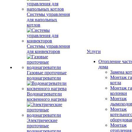
Системы управления
для напольных
котлов
Системы управления
для конвекторов
Услуги
Отопление част
дома
Замена ко
Газовые проточные
Монтаж га
водонагреватели
котла
Монтаж га
колонки
Водонагреватели
Монтаж
косвенного нагрева
дымоходо
Монтаж
котельног
оборудова
Электрические
Монтаж
проточные
отопления
водонагреватели