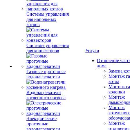
Системы управления
для напольных
котлов
Системы управления
для конвекторов
Услуги
Отопление част
дома
Замена ко
Газовые проточные
Монтаж га
водонагреватели
котла
Монтаж га
колонки
Водонагреватели
Монтаж
косвенного нагрева
дымоходо
Монтаж
котельног
оборудова
Электрические
Монтаж
проточные
отопления
водонагреватели