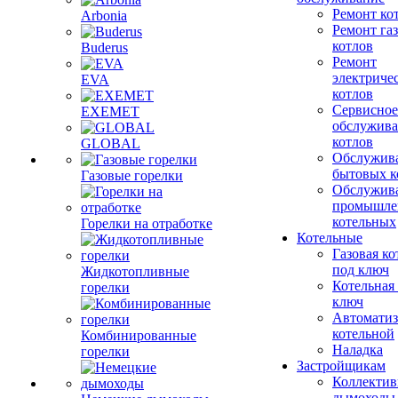
Ремонт ко
Arbonia
Ремонт га
котлов
Buderus
Ремонт
электриче
EVA
котлов
Сервисное
EXEMET
обслужив
котлов
GLOBAL
Обслужив
бытовых к
Газовые горелки
Обслужив
промышле
котельных
Горелки на отработке
Котельные
Газовая ко
под ключ
Жидкотопливные
Котельная
горелки
ключ
Автоматиз
котельной
Комбинированные
Наладка
горелки
Застройщикам
Коллекти
дымоходы