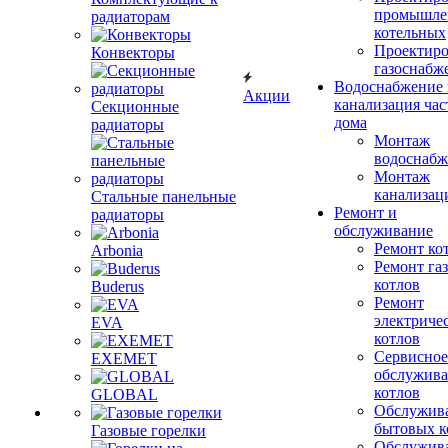
промышле
радиаторам
котельных
Проектиро
Конвекторы
газоснабж
Водоснабжение 
Акции
канализация час
Секционные
дома
радиаторы
Монтаж
водоснабж
Монтаж
канализац
Стальные панельные
Ремонт и
радиаторы
обслуживание
Ремонт ко
Arbonia
Ремонт га
котлов
Buderus
Ремонт
электриче
EVA
котлов
Сервисное
EXEMET
обслужив
котлов
GLOBAL
Обслужив
бытовых к
Газовые горелки
Обслужив