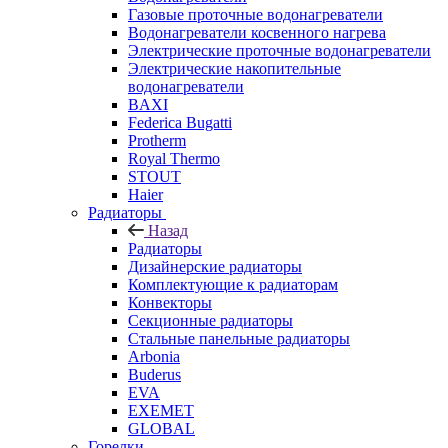
Газовые проточные водонагреватели
Водонагреватели косвенного нагрева
Электрические проточные водонагреватели
Электрические накопительные
водонагреватели
BAXI
Federica Bugatti
Protherm
Royal Thermo
STOUT
Haier
Радиаторы
Назад
Радиаторы
Дизайнерские радиаторы
Комплектующие к радиаторам
Конвекторы
Секционные радиаторы
Стальные панельные радиаторы
Arbonia
Buderus
EVA
EXEMET
GLOBAL
Горелки