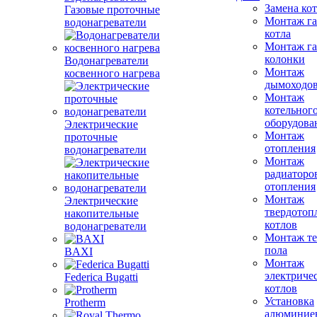
Замена ко
Газовые проточные
Монтаж га
водонагреватели
котла
Монтаж га
колонки
Водонагреватели
Монтаж
косвенного нагрева
дымоходо
Монтаж
котельног
оборудова
Электрические
Монтаж
проточные
отопления
водонагреватели
Монтаж
радиаторо
отопления
Монтаж
Электрические
твердотоп
накопительные
котлов
водонагреватели
Монтаж те
пола
BAXI
Монтаж
электриче
Federica Bugatti
котлов
Установка
Protherm
алюминие