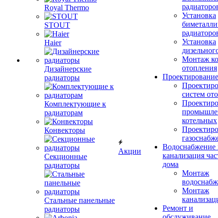
радиаторо
Royal Thermo
Установка
биметалли
STOUT
радиаторо
Установка
Haier
дизельного
Монтаж ко
отопления
Дизайнерские
Проектировани
радиаторы
Проектиро
систем от
Проектиро
Комплектующие к
промышле
радиаторам
котельных
Проектиро
Конвекторы
газоснабж
Водоснабжение 
Акции
канализация час
Секционные
дома
радиаторы
Монтаж
водоснабж
Монтаж
канализац
Стальные панельные
Ремонт и
радиаторы
обслуживание