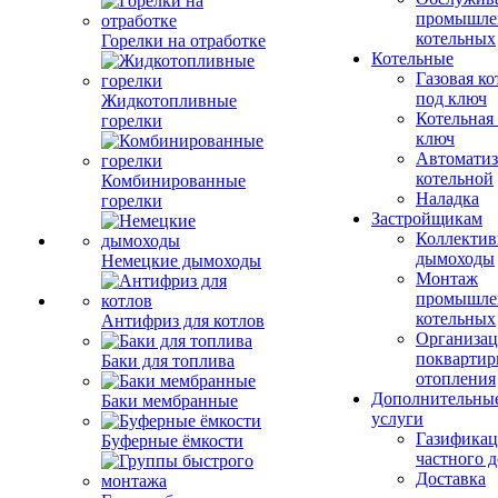
промышле
котельных
Горелки на отработке
Котельные
Газовая ко
под ключ
Жидкотопливные
Котельная
горелки
ключ
Автоматиз
котельной
Комбинированные
Наладка
горелки
Застройщикам
Коллекти
дымоходы
Немецкие дымоходы
Монтаж
промышле
котельных
Антифриз для котлов
Организац
поквартир
Баки для топлива
отопления
Дополнительны
Баки мембранные
услуги
Газификац
Буферные ёмкости
частного 
Доставка