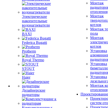
Монтаж
радиаторо
отопления
Монтаж
Электрические
твердотоп
накопительные
котлов
водонагреватели
Монтаж те
пола
BAXI
Монтаж
электриче
Federica Bugatti
котлов
Установка
Protherm
алюминие
радиаторо
Royal Thermo
Установка
биметалли
STOUT
радиаторо
Установка
Haier
дизельного
Монтаж ко
отопления
Дизайнерские
Проектировани
радиаторы
Проектиро
систем от
Проектиро
Комплектующие к