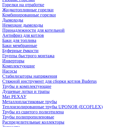
Горелки на отработке
Жидкотопливные горелки
Комбинированные горелки
Дымоходы
Немецкие дымоходы
Принадлежности для котельной
Антифриз для котлов
Баки для топлива
Баки мембранные
Буферные ёмкости
Группы быстрого монтажа
Инверторы
Комплектующие
Насосы
Стабилизаторы напряжения
Стяжной инструмент для сборки котлов Buderus
Трубы и комплектующие
Душевые лотки и трапы
Мат РЕХАУ
Металлопластиковые трубы
Теплоизолированные трубы UPONOR (ECOFLEX)
Трубы из сшитого полиэтилена
Трубы полипропиленовые
Распределительные коллекторы