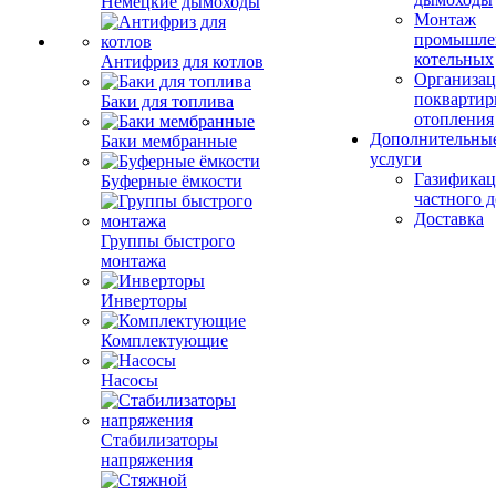
Немецкие дымоходы
Монтаж
промышле
котельных
Антифриз для котлов
Организац
поквартир
Баки для топлива
отопления
Дополнительны
Баки мембранные
услуги
Газификац
Буферные ёмкости
частного 
Доставка
Группы быстрого
монтажа
Инверторы
Комплектующие
Насосы
Стабилизаторы
напряжения