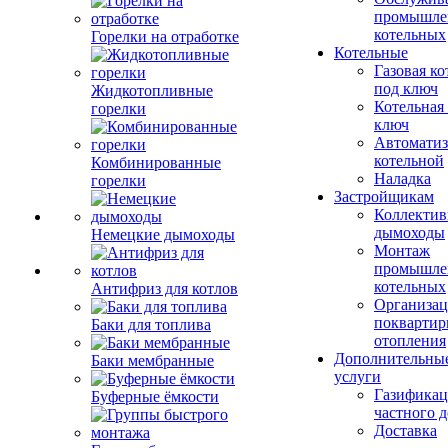
промышле
котельных
Горелки на отработке
Котельные
Газовая ко
под ключ
Жидкотопливные
Котельная
горелки
ключ
Автоматиз
котельной
Комбинированные
Наладка
горелки
Застройщикам
Коллекти
дымоходы
Немецкие дымоходы
Монтаж
промышле
котельных
Антифриз для котлов
Организац
поквартир
Баки для топлива
отопления
Дополнительны
Баки мембранные
услуги
Газификац
Буферные ёмкости
частного 
Доставка