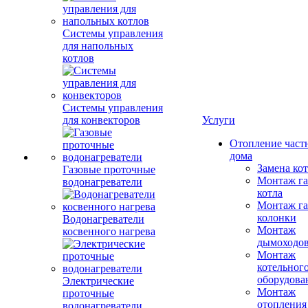
Системы управления
для напольных
котлов
Системы управления
для конвекторов
Услуги
Отопление част
дома
Замена ко
Газовые проточные
Монтаж га
водонагреватели
котла
Монтаж га
колонки
Водонагреватели
Монтаж
косвенного нагрева
дымоходо
Монтаж
котельног
оборудова
Электрические
Монтаж
проточные
отопления
водонагреватели