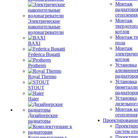
Монтаж
радиаторо
отопления
Монтаж
Электрические
твердотоп
накопительные
котлов
водонагреватели
Монтаж те
пола
BAXI
Монтаж
электриче
Federica Bugatti
котлов
Установка
Protherm
алюминие
радиаторо
Royal Thermo
Установка
биметалли
STOUT
радиаторо
Установка
Haier
дизельного
Монтаж ко
отопления
Дизайнерские
Проектировани
радиаторы
Проектиро
систем от
Проектиро
Комплектующие к