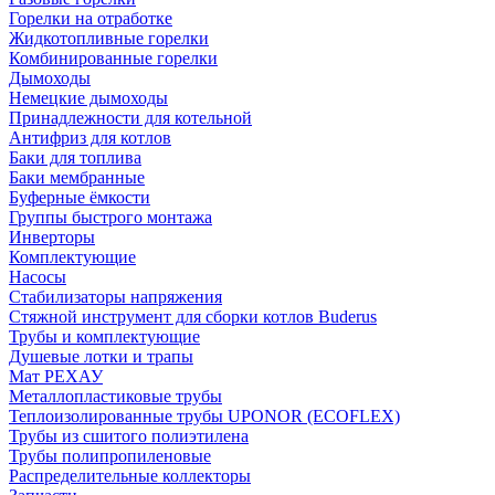
Горелки на отработке
Жидкотопливные горелки
Комбинированные горелки
Дымоходы
Немецкие дымоходы
Принадлежности для котельной
Антифриз для котлов
Баки для топлива
Баки мембранные
Буферные ёмкости
Группы быстрого монтажа
Инверторы
Комплектующие
Насосы
Стабилизаторы напряжения
Стяжной инструмент для сборки котлов Buderus
Трубы и комплектующие
Душевые лотки и трапы
Мат РЕХАУ
Металлопластиковые трубы
Теплоизолированные трубы UPONOR (ECOFLEX)
Трубы из сшитого полиэтилена
Трубы полипропиленовые
Распределительные коллекторы