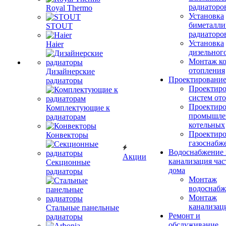
радиаторо
Royal Thermo
Установка
биметалли
STOUT
радиаторо
Установка
Haier
дизельного
Монтаж ко
отопления
Дизайнерские
Проектировани
радиаторы
Проектиро
систем от
Проектиро
Комплектующие к
промышле
радиаторам
котельных
Проектиро
Конвекторы
газоснабж
Водоснабжение 
Акции
канализация час
Секционные
дома
радиаторы
Монтаж
водоснабж
Монтаж
канализац
Стальные панельные
Ремонт и
радиаторы
обслуживание