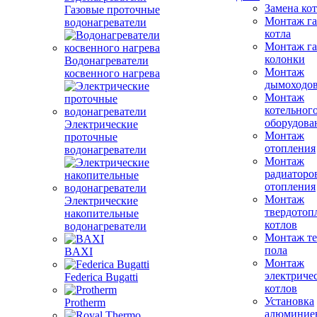
Замена ко
Газовые проточные
Монтаж га
водонагреватели
котла
Монтаж га
колонки
Водонагреватели
Монтаж
косвенного нагрева
дымоходо
Монтаж
котельног
оборудова
Электрические
Монтаж
проточные
отопления
водонагреватели
Монтаж
радиаторо
отопления
Монтаж
Электрические
твердотоп
накопительные
котлов
водонагреватели
Монтаж те
пола
BAXI
Монтаж
электриче
Federica Bugatti
котлов
Установка
Protherm
алюминие