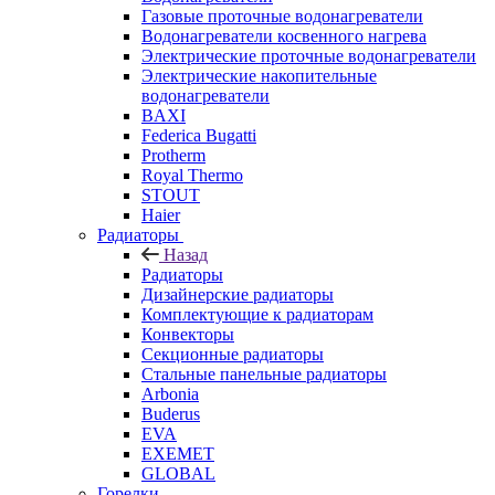
Газовые проточные водонагреватели
Водонагреватели косвенного нагрева
Электрические проточные водонагреватели
Электрические накопительные
водонагреватели
BAXI
Federica Bugatti
Protherm
Royal Thermo
STOUT
Haier
Радиаторы
Назад
Радиаторы
Дизайнерские радиаторы
Комплектующие к радиаторам
Конвекторы
Секционные радиаторы
Стальные панельные радиаторы
Arbonia
Buderus
EVA
EXEMET
GLOBAL
Горелки