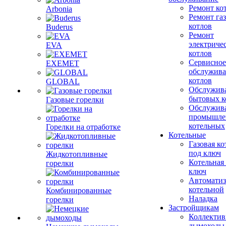
Ремонт ко
Arbonia
Ремонт га
котлов
Buderus
Ремонт
электриче
EVA
котлов
Сервисное
EXEMET
обслужив
котлов
GLOBAL
Обслужив
бытовых к
Газовые горелки
Обслужив
промышле
котельных
Горелки на отработке
Котельные
Газовая ко
под ключ
Жидкотопливные
Котельная
горелки
ключ
Автоматиз
котельной
Комбинированные
Наладка
горелки
Застройщикам
Коллекти
дымоходы