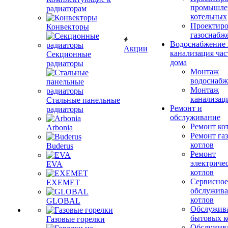
промышле
радиаторам
котельных
Проектиро
Конвекторы
газоснабж
Водоснабжение 
Акции
канализация час
Секционные
дома
радиаторы
Монтаж
водоснабж
Монтаж
канализац
Стальные панельные
Ремонт и
радиаторы
обслуживание
Ремонт ко
Arbonia
Ремонт га
котлов
Buderus
Ремонт
электриче
EVA
котлов
Сервисное
EXEMET
обслужив
котлов
GLOBAL
Обслужив
бытовых к
Газовые горелки
Обслужив