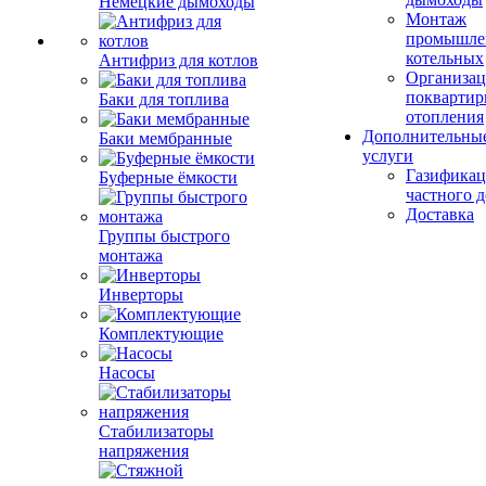
Немецкие дымоходы
Монтаж
промышле
котельных
Антифриз для котлов
Организац
поквартир
Баки для топлива
отопления
Дополнительны
Баки мембранные
услуги
Газификац
Буферные ёмкости
частного 
Доставка
Группы быстрого
монтажа
Инверторы
Комплектующие
Насосы
Стабилизаторы
напряжения