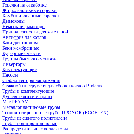
Горелки на отработке
Жидкотопливные горелки
Комбинированные горелки
Дымоходы
Немецкие дымоходы
Принадлежности для котельной
Антифриз для котлов
Баки для топлива
Баки мембранные
Буферные ёмкости
Группы быстрого монтажа
Инверторы
Комплектующие
Насосы
Стабилизаторы напряжения
Стяжной инструмент для сборки котлов Buderus
Трубы и комплектующие
Душевые лотки и трапы
Мат РЕХАУ
Металлопластиковые трубы
Теплоизолированные трубы UPONOR (ECOFLEX)
Трубы из сшитого полиэтилена
Трубы полипропиленовые
Распределительные коллекторы