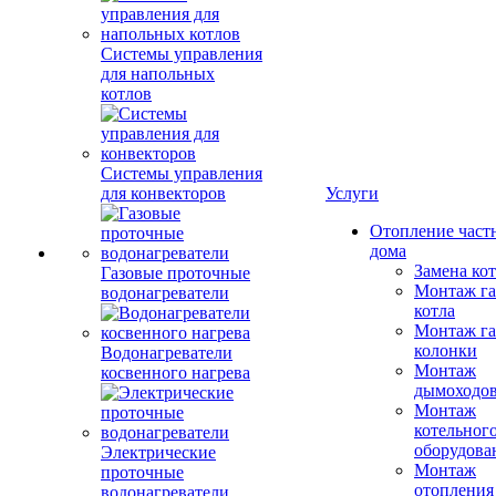
Системы управления
для напольных
котлов
Системы управления
для конвекторов
Услуги
Отопление част
дома
Замена ко
Газовые проточные
Монтаж га
водонагреватели
котла
Монтаж га
колонки
Водонагреватели
Монтаж
косвенного нагрева
дымоходо
Монтаж
котельног
оборудова
Электрические
Монтаж
проточные
отопления
водонагреватели