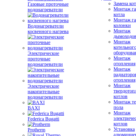
Замена ко
Газовые проточные
Монтаж га
водонагреватели
котла
Монтаж га
колонки
Водонагреватели
Монтаж
косвенного нагрева
дымоходо
Монтаж
котельног
оборудова
Электрические
Монтаж
проточные
отопления
водонагреватели
Монтаж
радиаторо
отопления
Монтаж
Электрические
твердотоп
накопительные
котлов
водонагреватели
Монтаж те
пола
BAXI
Монтаж
электриче
Federica Bugatti
котлов
Установка
Protherm
алюминие