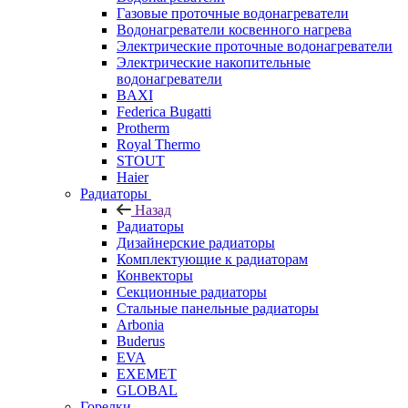
Газовые проточные водонагреватели
Водонагреватели косвенного нагрева
Электрические проточные водонагреватели
Электрические накопительные
водонагреватели
BAXI
Federica Bugatti
Protherm
Royal Thermo
STOUT
Haier
Радиаторы
Назад
Радиаторы
Дизайнерские радиаторы
Комплектующие к радиаторам
Конвекторы
Секционные радиаторы
Стальные панельные радиаторы
Arbonia
Buderus
EVA
EXEMET
GLOBAL
Горелки