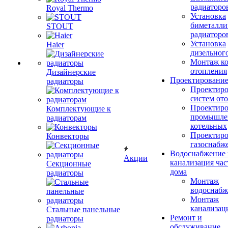
радиаторо
Royal Thermo
Установка
биметалли
STOUT
радиаторо
Установка
Haier
дизельного
Монтаж ко
отопления
Дизайнерские
Проектировани
радиаторы
Проектиро
систем от
Проектиро
Комплектующие к
промышле
радиаторам
котельных
Проектиро
Конвекторы
газоснабж
Водоснабжение 
Акции
канализация час
Секционные
дома
радиаторы
Монтаж
водоснабж
Монтаж
канализац
Стальные панельные
Ремонт и
радиаторы
обслуживание