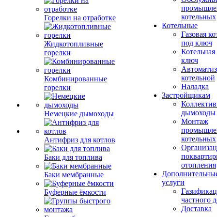
промышле
котельных
Горелки на отработке
Котельные
Газовая ко
под ключ
Жидкотопливные
Котельная
горелки
ключ
Автоматиз
котельной
Комбинированные
Наладка
горелки
Застройщикам
Коллекти
дымоходы
Немецкие дымоходы
Монтаж
промышле
котельных
Антифриз для котлов
Организац
поквартир
Баки для топлива
отопления
Дополнительны
Баки мембранные
услуги
Газификац
Буферные ёмкости
частного 
Доставка