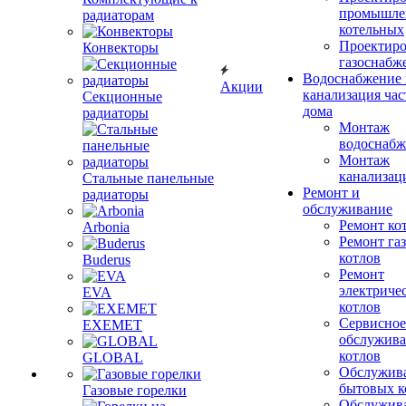
промышле
радиаторам
котельных
Проектиро
Конвекторы
газоснабж
Водоснабжение 
Акции
канализация час
Секционные
дома
радиаторы
Монтаж
водоснабж
Монтаж
канализац
Стальные панельные
Ремонт и
радиаторы
обслуживание
Ремонт ко
Arbonia
Ремонт га
котлов
Buderus
Ремонт
электриче
EVA
котлов
Сервисное
EXEMET
обслужив
котлов
GLOBAL
Обслужив
бытовых к
Газовые горелки
Обслужив