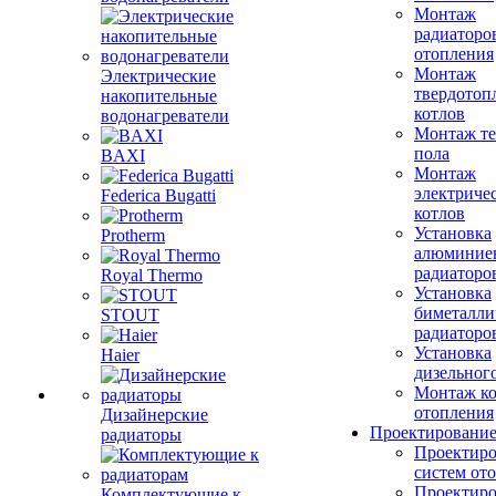
Монтаж
радиаторо
отопления
Монтаж
Электрические
твердотоп
накопительные
котлов
водонагреватели
Монтаж те
пола
BAXI
Монтаж
электриче
Federica Bugatti
котлов
Установка
Protherm
алюминие
радиаторо
Royal Thermo
Установка
биметалли
STOUT
радиаторо
Установка
Haier
дизельного
Монтаж ко
отопления
Дизайнерские
Проектировани
радиаторы
Проектиро
систем от
Проектиро
Комплектующие к