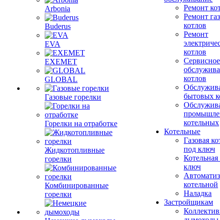
Ремонт ко
Arbonia
Ремонт га
котлов
Buderus
Ремонт
электриче
EVA
котлов
Сервисное
EXEMET
обслужив
котлов
GLOBAL
Обслужив
бытовых к
Газовые горелки
Обслужив
промышле
котельных
Горелки на отработке
Котельные
Газовая ко
под ключ
Жидкотопливные
Котельная
горелки
ключ
Автоматиз
котельной
Комбинированные
Наладка
горелки
Застройщикам
Коллекти
дымоходы