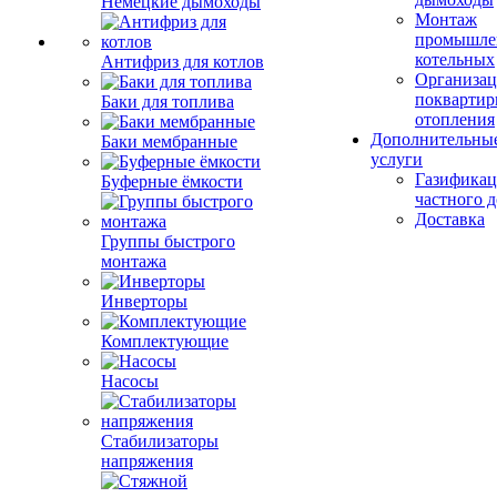
Немецкие дымоходы
Монтаж
промышле
котельных
Антифриз для котлов
Организац
поквартир
Баки для топлива
отопления
Дополнительны
Баки мембранные
услуги
Газификац
Буферные ёмкости
частного 
Доставка
Группы быстрого
монтажа
Инверторы
Комплектующие
Насосы
Стабилизаторы
напряжения