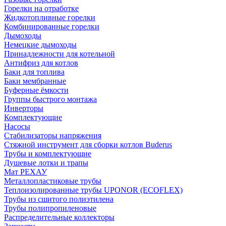
Горелки на отработке
Жидкотопливные горелки
Комбинированные горелки
Дымоходы
Немецкие дымоходы
Принадлежности для котельной
Антифриз для котлов
Баки для топлива
Баки мембранные
Буферные ёмкости
Группы быстрого монтажа
Инверторы
Комплектующие
Насосы
Стабилизаторы напряжения
Стяжной инструмент для сборки котлов Buderus
Трубы и комплектующие
Душевые лотки и трапы
Мат РЕХАУ
Металлопластиковые трубы
Теплоизолированные трубы UPONOR (ECOFLEX)
Трубы из сшитого полиэтилена
Трубы полипропиленовые
Распределительные коллекторы