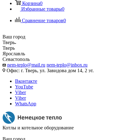
Корзина
0
Избранные товары
0
Сравнение товаров
0
Ваш город
Тверь
Тверь
Ярославль
Севастополь
nem-teplo@mail.ru
nem-teplo@inbox.ru
Офис: г. Тверь, ул. Завидова дом 14, 2 эт.
Вконтакте
YouTube
Viber
Viber
WhatsApp
Котлы и котельное оборудование
Ваш город