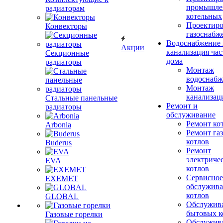
промышле
радиаторам
котельных
Проектиро
Конвекторы
газоснабж
Водоснабжение 
Акции
канализация час
Секционные
дома
радиаторы
Монтаж
водоснабж
Монтаж
канализац
Стальные панельные
Ремонт и
радиаторы
обслуживание
Ремонт ко
Arbonia
Ремонт га
котлов
Buderus
Ремонт
электриче
EVA
котлов
Сервисное
EXEMET
обслужив
котлов
GLOBAL
Обслужив
бытовых к
Газовые горелки
Обслужив