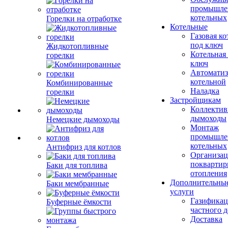
промышле
котельных
Горелки на отработке
Котельные
Газовая ко
под ключ
Жидкотопливные
Котельная
горелки
ключ
Автоматиз
котельной
Комбинированные
Наладка
горелки
Застройщикам
Коллекти
дымоходы
Немецкие дымоходы
Монтаж
промышле
котельных
Антифриз для котлов
Организац
поквартир
Баки для топлива
отопления
Дополнительны
Баки мембранные
услуги
Газификац
Буферные ёмкости
частного 
Доставка