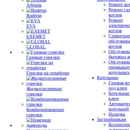
Ремонт ко
Arbonia
Ремонт га
котлов
Buderus
Ремонт
электриче
EVA
котлов
Сервисное
EXEMET
обслужив
котлов
GLOBAL
Обслужив
бытовых к
Газовые горелки
Обслужив
промышле
котельных
Горелки на отработке
Котельные
Газовая ко
под ключ
Жидкотопливные
Котельная
горелки
ключ
Автоматиз
котельной
Комбинированные
Наладка
горелки
Застройщикам
Коллекти
дымоходы