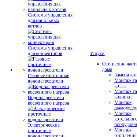
Системы управления
для напольных
котлов
Системы управления
для конвекторов
Услуги
Отопление част
дома
Замена ко
Газовые проточные
Монтаж га
водонагреватели
котла
Монтаж га
колонки
Водонагреватели
Монтаж
косвенного нагрева
дымоходо
Монтаж
котельног
оборудова
Электрические
Монтаж
проточные
отопления
водонагреватели