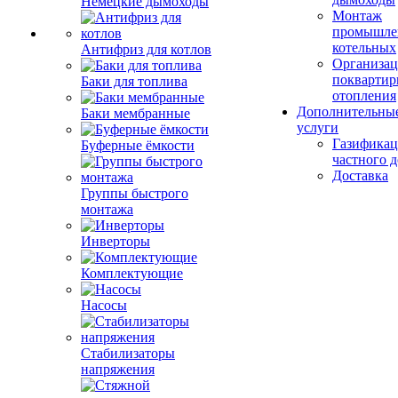
Немецкие дымоходы
Монтаж
промышле
котельных
Антифриз для котлов
Организац
поквартир
Баки для топлива
отопления
Дополнительны
Баки мембранные
услуги
Газификац
Буферные ёмкости
частного 
Доставка
Группы быстрого
монтажа
Инверторы
Комплектующие
Насосы
Стабилизаторы
напряжения