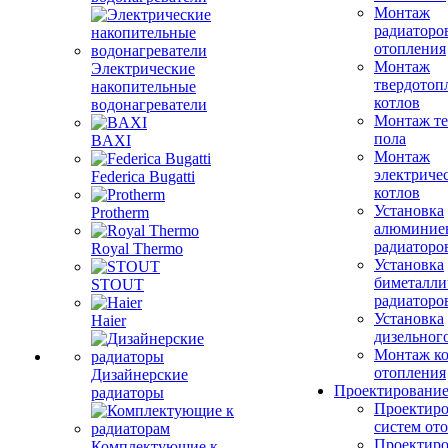
Монтаж
радиаторо
отопления
Монтаж
Электрические
твердотоп
накопительные
котлов
водонагреватели
Монтаж те
пола
BAXI
Монтаж
электриче
Federica Bugatti
котлов
Установка
Protherm
алюминие
радиаторо
Royal Thermo
Установка
биметалли
STOUT
радиаторо
Установка
Haier
дизельного
Монтаж ко
отопления
Дизайнерские
Проектировани
радиаторы
Проектиро
систем от
Проектиро
Комплектующие к