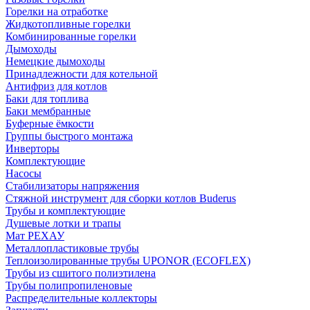
Горелки на отработке
Жидкотопливные горелки
Комбинированные горелки
Дымоходы
Немецкие дымоходы
Принадлежности для котельной
Антифриз для котлов
Баки для топлива
Баки мембранные
Буферные ёмкости
Группы быстрого монтажа
Инверторы
Комплектующие
Насосы
Стабилизаторы напряжения
Стяжной инструмент для сборки котлов Buderus
Трубы и комплектующие
Душевые лотки и трапы
Мат РЕХАУ
Металлопластиковые трубы
Теплоизолированные трубы UPONOR (ECOFLEX)
Трубы из сшитого полиэтилена
Трубы полипропиленовые
Распределительные коллекторы