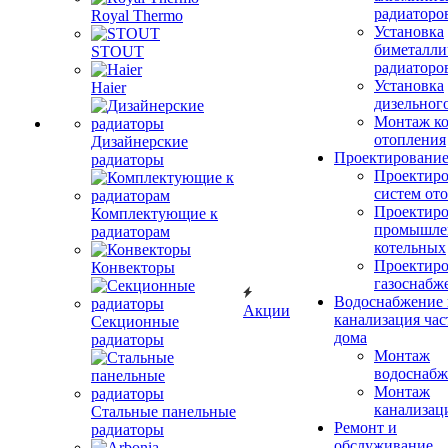
радиаторо
Royal Thermo
Установка
биметалли
STOUT
радиаторо
Установка
Haier
дизельного
Монтаж ко
отопления
Дизайнерские
Проектировани
радиаторы
Проектиро
систем от
Проектиро
Комплектующие к
промышле
радиаторам
котельных
Проектиро
Конвекторы
газоснабж
Водоснабжение 
Акции
канализация час
Секционные
дома
радиаторы
Монтаж
водоснабж
Монтаж
канализац
Стальные панельные
Ремонт и
радиаторы
обслуживание