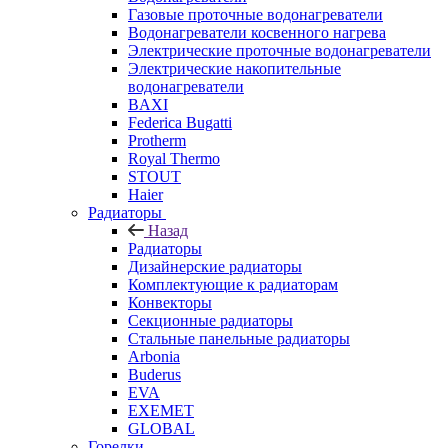
Газовые проточные водонагреватели
Водонагреватели косвенного нагрева
Электрические проточные водонагреватели
Электрические накопительные
водонагреватели
BAXI
Federica Bugatti
Protherm
Royal Thermo
STOUT
Haier
Радиаторы
Назад
Радиаторы
Дизайнерские радиаторы
Комплектующие к радиаторам
Конвекторы
Секционные радиаторы
Стальные панельные радиаторы
Arbonia
Buderus
EVA
EXEMET
GLOBAL
Горелки