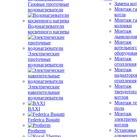
Замена ко
Газовые проточные
Монтаж га
водонагреватели
котла
Монтаж га
колонки
Водонагреватели
Монтаж
косвенного нагрева
дымоходо
Монтаж
котельног
оборудова
Электрические
Монтаж
проточные
отопления
водонагреватели
Монтаж
радиаторо
отопления
Монтаж
Электрические
твердотоп
накопительные
котлов
водонагреватели
Монтаж те
пола
BAXI
Монтаж
электриче
Federica Bugatti
котлов
Установка
Protherm
алюминие