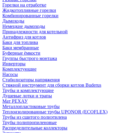
Горелки на отработке
Жидкотопливные горелки
Комбинированные горелки
Дымоходы
Немецкие дымоходы
Принадлежности для котельной
Антифриз для котлов
Баки для топлива
Баки мембранные
Буферные ёмкости
Группы быстрого монтажа
Инверторы
Комплектующие
Насосы
Стабилизаторы напряжения
Стяжной инструмент для сборки котлов Buderus
Трубы и комплектующие
Душевые лотки и трапы
Мат РЕХАУ
Металлопластиковые трубы
Теплоизолированные трубы UPONOR (ECOFLEX)
Трубы из сшитого полиэтилена
Трубы полипропиленовые
Распределительные коллекторы