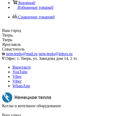
Корзина
0
Избранные товары
0
Сравнение товаров
0
Ваш город
Тверь
Тверь
Ярославль
Севастополь
nem-teplo@mail.ru
nem-teplo@inbox.ru
Офис: г. Тверь, ул. Завидова дом 14, 2 эт.
Вконтакте
YouTube
Viber
Viber
WhatsApp
Котлы и котельное оборудование
Ваш город