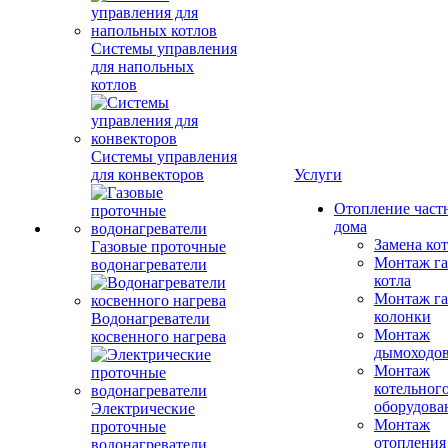
Системы управления
для напольных
котлов
Системы управления
для конвекторов
Услуги
Отопление част
дома
Замена ко
Газовые проточные
Монтаж га
водонагреватели
котла
Монтаж га
колонки
Водонагреватели
Монтаж
косвенного нагрева
дымоходо
Монтаж
котельног
оборудова
Электрические
Монтаж
проточные
отопления
водонагреватели