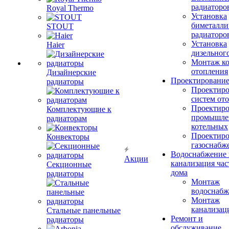
радиаторо
Royal Thermo
Установка
биметалли
STOUT
радиаторо
Установка
Haier
дизельного
Монтаж ко
отопления
Дизайнерские
Проектировани
радиаторы
Проектиро
систем от
Проектиро
Комплектующие к
промышле
радиаторам
котельных
Проектиро
Конвекторы
газоснабж
Водоснабжение 
Акции
канализация час
Секционные
дома
радиаторы
Монтаж
водоснабж
Монтаж
канализац
Стальные панельные
Ремонт и
радиаторы
обслуживание