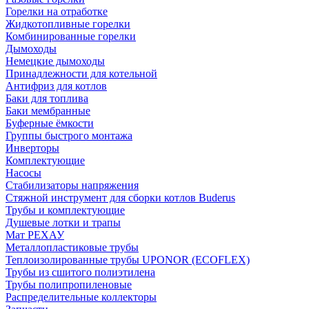
Горелки на отработке
Жидкотопливные горелки
Комбинированные горелки
Дымоходы
Немецкие дымоходы
Принадлежности для котельной
Антифриз для котлов
Баки для топлива
Баки мембранные
Буферные ёмкости
Группы быстрого монтажа
Инверторы
Комплектующие
Насосы
Стабилизаторы напряжения
Стяжной инструмент для сборки котлов Buderus
Трубы и комплектующие
Душевые лотки и трапы
Мат РЕХАУ
Металлопластиковые трубы
Теплоизолированные трубы UPONOR (ECOFLEX)
Трубы из сшитого полиэтилена
Трубы полипропиленовые
Распределительные коллекторы