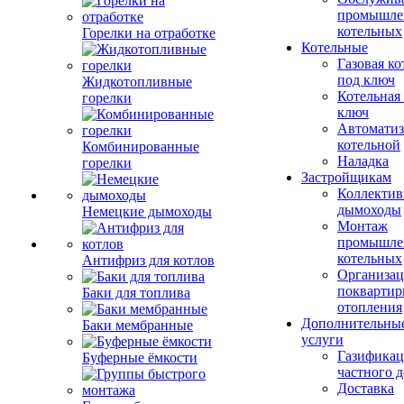
промышле
котельных
Горелки на отработке
Котельные
Газовая ко
под ключ
Жидкотопливные
Котельная
горелки
ключ
Автоматиз
котельной
Комбинированные
Наладка
горелки
Застройщикам
Коллекти
дымоходы
Немецкие дымоходы
Монтаж
промышле
котельных
Антифриз для котлов
Организац
поквартир
Баки для топлива
отопления
Дополнительны
Баки мембранные
услуги
Газификац
Буферные ёмкости
частного 
Доставка