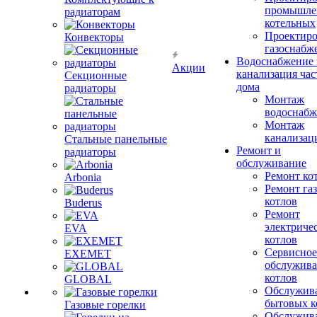
промышле
радиаторам
котельных
Проектиро
Конвекторы
газоснабж
Водоснабжение 
Акции
канализация час
Секционные
дома
радиаторы
Монтаж
водоснабж
Монтаж
канализац
Стальные панельные
Ремонт и
радиаторы
обслуживание
Ремонт ко
Arbonia
Ремонт га
котлов
Buderus
Ремонт
электриче
EVA
котлов
Сервисное
EXEMET
обслужив
котлов
GLOBAL
Обслужив
бытовых к
Газовые горелки
Обслужив