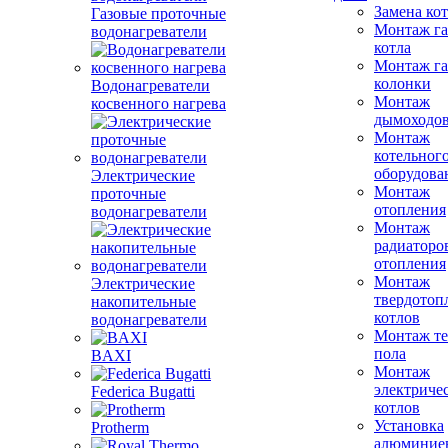
Замена ко
Газовые проточные
Монтаж га
водонагреватели
котла
Монтаж га
колонки
Водонагреватели
Монтаж
косвенного нагрева
дымоходо
Монтаж
котельног
оборудова
Электрические
Монтаж
проточные
отопления
водонагреватели
Монтаж
радиаторо
отопления
Монтаж
Электрические
твердотоп
накопительные
котлов
водонагреватели
Монтаж те
пола
BAXI
Монтаж
электриче
Federica Bugatti
котлов
Установка
Protherm
алюминие