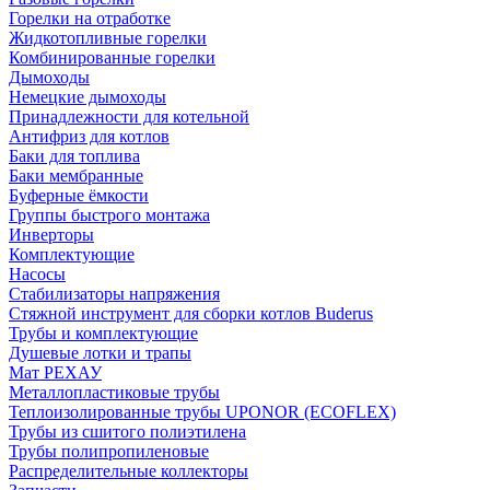
Горелки на отработке
Жидкотопливные горелки
Комбинированные горелки
Дымоходы
Немецкие дымоходы
Принадлежности для котельной
Антифриз для котлов
Баки для топлива
Баки мембранные
Буферные ёмкости
Группы быстрого монтажа
Инверторы
Комплектующие
Насосы
Стабилизаторы напряжения
Стяжной инструмент для сборки котлов Buderus
Трубы и комплектующие
Душевые лотки и трапы
Мат РЕХАУ
Металлопластиковые трубы
Теплоизолированные трубы UPONOR (ECOFLEX)
Трубы из сшитого полиэтилена
Трубы полипропиленовые
Распределительные коллекторы