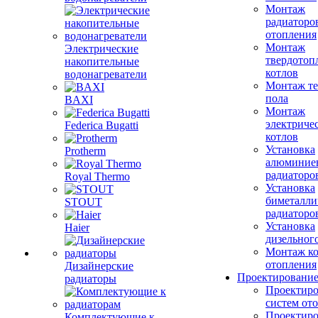
Монтаж
радиаторо
отопления
Монтаж
Электрические
твердотоп
накопительные
котлов
водонагреватели
Монтаж те
пола
BAXI
Монтаж
электриче
Federica Bugatti
котлов
Установка
Protherm
алюминие
радиаторо
Royal Thermo
Установка
биметалли
STOUT
радиаторо
Установка
Haier
дизельного
Монтаж ко
отопления
Дизайнерские
Проектировани
радиаторы
Проектиро
систем от
Проектиро
Комплектующие к