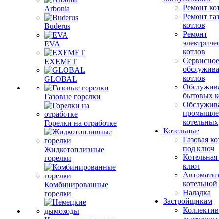
Ремонт ко
Arbonia
Ремонт га
котлов
Buderus
Ремонт
электриче
EVA
котлов
Сервисное
EXEMET
обслужив
котлов
GLOBAL
Обслужив
бытовых к
Газовые горелки
Обслужив
промышле
котельных
Горелки на отработке
Котельные
Газовая ко
под ключ
Жидкотопливные
Котельная
горелки
ключ
Автоматиз
котельной
Комбинированные
Наладка
горелки
Застройщикам
Коллекти
дымоходы