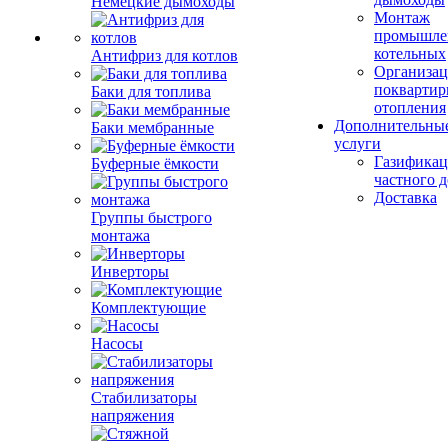
Немецкие дымоходы
Монтаж
промышле
котельных
Антифриз для котлов
Организац
поквартир
Баки для топлива
отопления
Дополнительны
Баки мембранные
услуги
Газификац
Буферные ёмкости
частного 
Доставка
Группы быстрого
монтажа
Инверторы
Комплектующие
Насосы
Стабилизаторы
напряжения