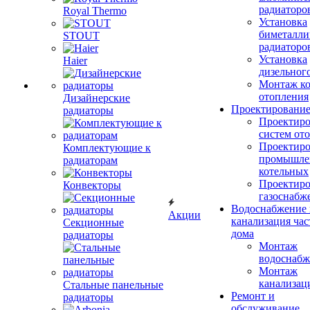
радиаторо
Royal Thermo
Установка
биметалли
STOUT
радиаторо
Установка
Haier
дизельного
Монтаж ко
отопления
Дизайнерские
Проектировани
радиаторы
Проектиро
систем от
Проектиро
Комплектующие к
промышле
радиаторам
котельных
Проектиро
Конвекторы
газоснабж
Водоснабжение 
Акции
канализация час
Секционные
дома
радиаторы
Монтаж
водоснабж
Монтаж
канализац
Стальные панельные
Ремонт и
радиаторы
обслуживание