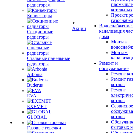
промышле
радиаторам
котельных
Проектиро
Конвекторы
газоснабж
Водоснабжение 
Акции
канализация час
Секционные
дома
радиаторы
Монтаж
водоснабж
Монтаж
канализац
Стальные панельные
Ремонт и
радиаторы
обслуживание
Ремонт ко
Arbonia
Ремонт га
котлов
Buderus
Ремонт
электриче
EVA
котлов
Сервисное
EXEMET
обслужив
котлов
GLOBAL
Обслужив
бытовых к
Газовые горелки
Обслужив