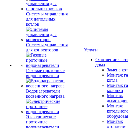
Системы управления
для напольных
котлов
Системы управления
для конвекторов
Услуги
Отопление част
дома
Замена ко
Газовые проточные
Монтаж га
водонагреватели
котла
Монтаж га
колонки
Водонагреватели
Монтаж
косвенного нагрева
дымоходо
Монтаж
котельног
оборудова
Электрические
Монтаж
проточные
отопления
водонагреватели