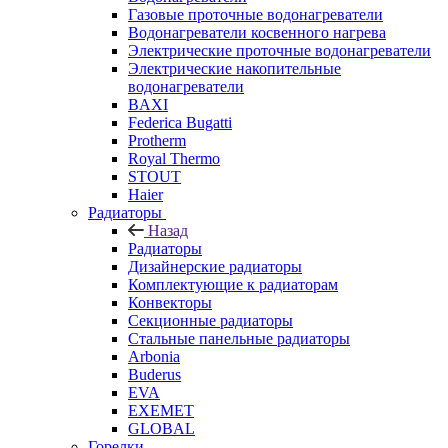
Газовые проточные водонагреватели
Водонагреватели косвенного нагрева
Электрические проточные водонагреватели
Электрические накопительные
водонагреватели
BAXI
Federica Bugatti
Protherm
Royal Thermo
STOUT
Haier
Радиаторы
Назад
Радиаторы
Дизайнерские радиаторы
Комплектующие к радиаторам
Конвекторы
Секционные радиаторы
Стальные панельные радиаторы
Arbonia
Buderus
EVA
EXEMET
GLOBAL
Горелки