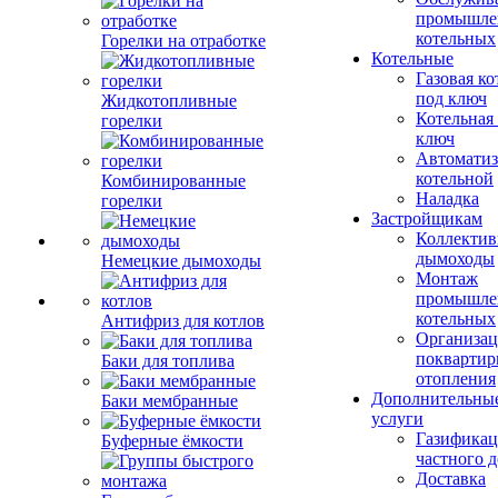
промышле
котельных
Горелки на отработке
Котельные
Газовая ко
под ключ
Жидкотопливные
Котельная
горелки
ключ
Автоматиз
котельной
Комбинированные
Наладка
горелки
Застройщикам
Коллекти
дымоходы
Немецкие дымоходы
Монтаж
промышле
котельных
Антифриз для котлов
Организац
поквартир
Баки для топлива
отопления
Дополнительны
Баки мембранные
услуги
Газификац
Буферные ёмкости
частного 
Доставка