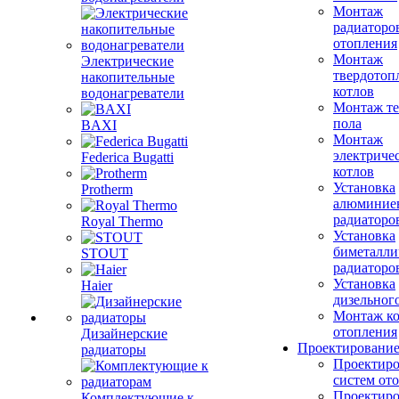
Монтаж
радиаторо
отопления
Монтаж
Электрические
твердотоп
накопительные
котлов
водонагреватели
Монтаж те
пола
BAXI
Монтаж
электриче
Federica Bugatti
котлов
Установка
Protherm
алюминие
радиаторо
Royal Thermo
Установка
биметалли
STOUT
радиаторо
Установка
Haier
дизельного
Монтаж ко
отопления
Дизайнерские
Проектировани
радиаторы
Проектиро
систем от
Проектиро
Комплектующие к