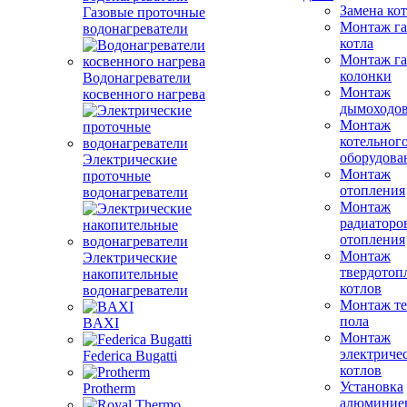
Замена ко
Газовые проточные
Монтаж га
водонагреватели
котла
Монтаж га
колонки
Водонагреватели
Монтаж
косвенного нагрева
дымоходо
Монтаж
котельног
оборудова
Электрические
Монтаж
проточные
отопления
водонагреватели
Монтаж
радиаторо
отопления
Монтаж
Электрические
твердотоп
накопительные
котлов
водонагреватели
Монтаж те
пола
BAXI
Монтаж
электриче
Federica Bugatti
котлов
Установка
Protherm
алюминие