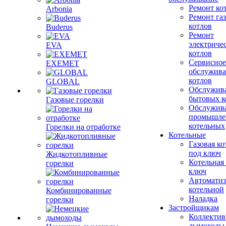
Ремонт ко
Arbonia
Ремонт га
котлов
Buderus
Ремонт
электриче
EVA
котлов
Сервисное
EXEMET
обслужив
котлов
GLOBAL
Обслужив
бытовых к
Газовые горелки
Обслужив
промышле
котельных
Горелки на отработке
Котельные
Газовая ко
под ключ
Жидкотопливные
Котельная
горелки
ключ
Автоматиз
котельной
Комбинированные
Наладка
горелки
Застройщикам
Коллекти
дымоходы