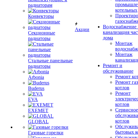
промышле
радиаторам
котельных
Проектиро
Конвекторы
газоснабж
Водоснабжение 
Акции
канализация час
Секционные
дома
радиаторы
Монтаж
водоснабж
Монтаж
канализац
Стальные панельные
Ремонт и
радиаторы
обслуживание
Ремонт ко
Arbonia
Ремонт га
котлов
Buderus
Ремонт
электриче
EVA
котлов
Сервисное
EXEMET
обслужив
котлов
GLOBAL
Обслужив
бытовых к
Газовые горелки
Обслужив