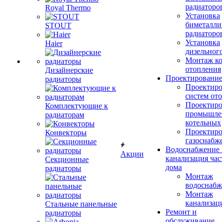
радиаторо
Royal Thermo
Установка
биметалли
STOUT
радиаторо
Установка
Haier
дизельного
Монтаж ко
отопления
Дизайнерские
Проектировани
радиаторы
Проектиро
систем от
Проектиро
Комплектующие к
промышле
радиаторам
котельных
Проектиро
Конвекторы
газоснабж
Водоснабжение 
Акции
канализация час
Секционные
дома
радиаторы
Монтаж
водоснабж
Монтаж
канализац
Стальные панельные
Ремонт и
радиаторы
обслуживание