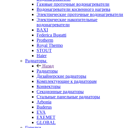
Газовые проточные водонагреватели
Водонагреватели косвенного нагрева
Электрические проточные водонагреватели
Электрические накопительные
водонагреватели
BAXI
Federica Bugatti
Protherm
Royal Thermo
STOUT
Haier
Радиаторы
Назад
Радиаторы
Дизайнерские радиаторы
Комплектующие к радиаторам
Конвекторы
Секционные радиаторы
Стальные панельные радиаторы
Arbonia
Buderus
EVA
EXEMET
GLOBAL
Горелки