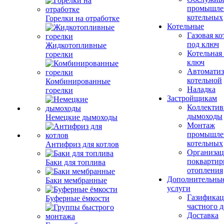
промышле
котельных
Горелки на отработке
Котельные
Газовая ко
под ключ
Жидкотопливные
Котельная
горелки
ключ
Автоматиз
котельной
Комбинированные
Наладка
горелки
Застройщикам
Коллекти
дымоходы
Немецкие дымоходы
Монтаж
промышле
котельных
Антифриз для котлов
Организац
поквартир
Баки для топлива
отопления
Дополнительны
Баки мембранные
услуги
Газификац
Буферные ёмкости
частного 
Доставка