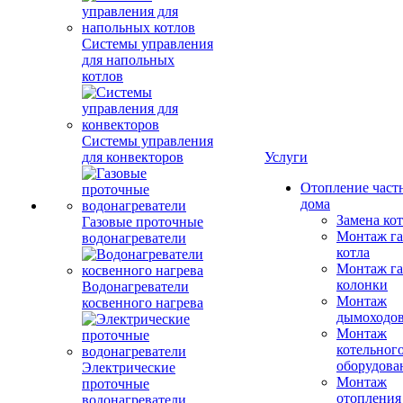
Системы управления
для напольных
котлов
Системы управления
для конвекторов
Услуги
Отопление част
дома
Замена ко
Газовые проточные
Монтаж га
водонагреватели
котла
Монтаж га
колонки
Водонагреватели
Монтаж
косвенного нагрева
дымоходо
Монтаж
котельног
оборудова
Электрические
Монтаж
проточные
отопления
водонагреватели