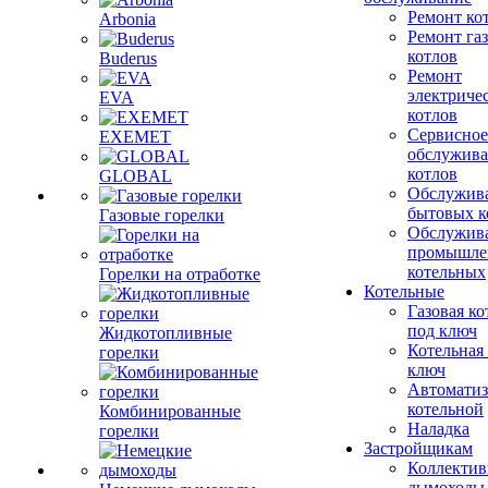
Ремонт ко
Arbonia
Ремонт га
котлов
Buderus
Ремонт
электриче
EVA
котлов
Сервисное
EXEMET
обслужив
котлов
GLOBAL
Обслужив
бытовых к
Газовые горелки
Обслужив
промышле
котельных
Горелки на отработке
Котельные
Газовая ко
под ключ
Жидкотопливные
Котельная
горелки
ключ
Автоматиз
котельной
Комбинированные
Наладка
горелки
Застройщикам
Коллекти
дымоходы