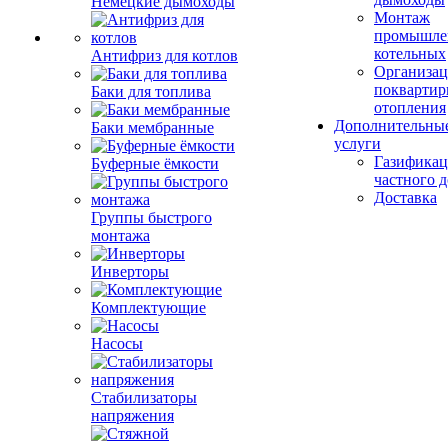
Немецкие дымоходы
Монтаж
промышле
котельных
Антифриз для котлов
Организац
поквартир
Баки для топлива
отопления
Дополнительны
Баки мембранные
услуги
Газификац
Буферные ёмкости
частного 
Доставка
Группы быстрого
монтажа
Инверторы
Комплектующие
Насосы
Стабилизаторы
напряжения