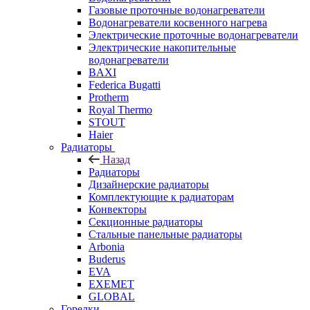
Газовые проточные водонагреватели
Водонагреватели косвенного нагрева
Электрические проточные водонагреватели
Электрические накопительные
водонагреватели
BAXI
Federica Bugatti
Protherm
Royal Thermo
STOUT
Haier
Радиаторы
Назад
Радиаторы
Дизайнерские радиаторы
Комплектующие к радиаторам
Конвекторы
Секционные радиаторы
Стальные панельные радиаторы
Arbonia
Buderus
EVA
EXEMET
GLOBAL
Горелки