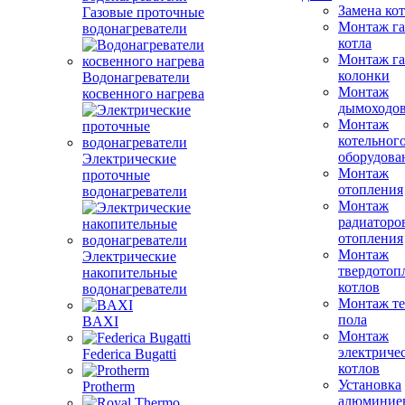
Замена ко
Газовые проточные
Монтаж га
водонагреватели
котла
Монтаж га
колонки
Водонагреватели
Монтаж
косвенного нагрева
дымоходо
Монтаж
котельног
оборудова
Электрические
Монтаж
проточные
отопления
водонагреватели
Монтаж
радиаторо
отопления
Монтаж
Электрические
твердотоп
накопительные
котлов
водонагреватели
Монтаж те
пола
BAXI
Монтаж
электриче
Federica Bugatti
котлов
Установка
Protherm
алюминие