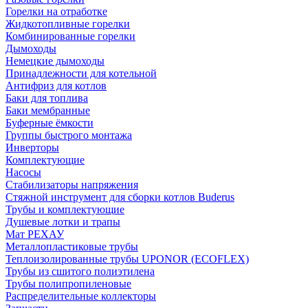
Горелки на отработке
Жидкотопливные горелки
Комбинированные горелки
Дымоходы
Немецкие дымоходы
Принадлежности для котельной
Антифриз для котлов
Баки для топлива
Баки мембранные
Буферные ёмкости
Группы быстрого монтажа
Инверторы
Комплектующие
Насосы
Стабилизаторы напряжения
Стяжной инструмент для сборки котлов Buderus
Трубы и комплектующие
Душевые лотки и трапы
Мат РЕХАУ
Металлопластиковые трубы
Теплоизолированные трубы UPONOR (ECOFLEX)
Трубы из сшитого полиэтилена
Трубы полипропиленовые
Распределительные коллекторы