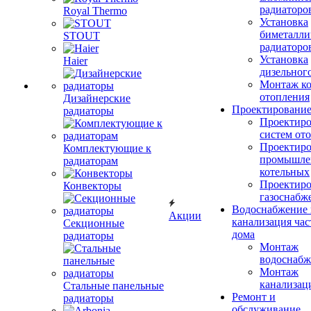
радиаторо
Royal Thermo
Установка
биметалли
STOUT
радиаторо
Установка
Haier
дизельного
Монтаж ко
отопления
Дизайнерские
Проектировани
радиаторы
Проектиро
систем от
Проектиро
Комплектующие к
промышле
радиаторам
котельных
Проектиро
Конвекторы
газоснабж
Водоснабжение 
Акции
канализация час
Секционные
дома
радиаторы
Монтаж
водоснабж
Монтаж
канализац
Стальные панельные
Ремонт и
радиаторы
обслуживание