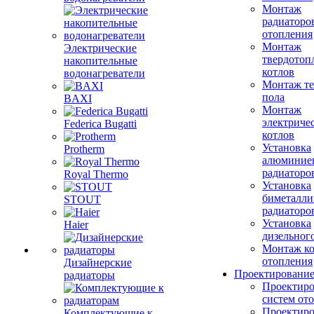
Монтаж
радиаторо
отопления
Монтаж
Электрические
твердотоп
накопительные
котлов
водонагреватели
Монтаж те
пола
BAXI
Монтаж
электриче
Federica Bugatti
котлов
Установка
Protherm
алюминие
радиаторо
Royal Thermo
Установка
биметалли
STOUT
радиаторо
Установка
Haier
дизельного
Монтаж ко
отопления
Дизайнерские
Проектировани
радиаторы
Проектиро
систем от
Проектиро
Комплектующие к