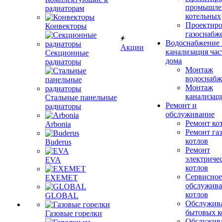
промышле
радиаторам
котельных
Проектиро
Конвекторы
газоснабж
Водоснабжение 
Акции
канализация час
Секционные
дома
радиаторы
Монтаж
водоснабж
Монтаж
канализац
Стальные панельные
Ремонт и
радиаторы
обслуживание
Ремонт ко
Arbonia
Ремонт га
котлов
Buderus
Ремонт
электриче
EVA
котлов
Сервисное
EXEMET
обслужив
котлов
GLOBAL
Обслужив
бытовых к
Газовые горелки
Обслужив