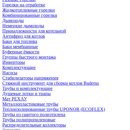
Горелки на отработке
Жидкотопливные горелки
Комбинированные горелки
Дымоходы
Немецкие дымоходы
Принадлежности для котельной
Антифриз для котлов
Баки для топлива
Баки мембранные
Буферные ёмкости
Группы быстрого монтажа
Инверторы
Комплектующие
Насосы
Стабилизаторы напряжения
Стяжной инструмент для сборки котлов Buderus
Трубы и комплектующие
Душевые лотки и трапы
Мат РЕХАУ
Металлопластиковые трубы
Теплоизолированные трубы UPONOR (ECOFLEX)
Трубы из сшитого полиэтилена
Трубы полипропиленовые
Распределительные коллекторы