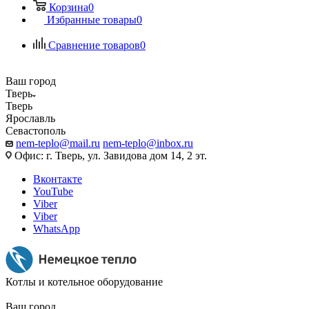
Корзина
0
Избранные товары
0
Сравнение товаров
0
Ваш город
Тверь
Тверь
Ярославль
Севастополь
nem-teplo@mail.ru
nem-teplo@inbox.ru
Офис: г. Тверь, ул. Завидова дом 14, 2 эт.
Вконтакте
YouTube
Viber
Viber
WhatsApp
Котлы и котельное оборудование
Ваш город