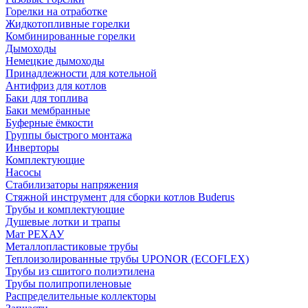
Горелки на отработке
Жидкотопливные горелки
Комбинированные горелки
Дымоходы
Немецкие дымоходы
Принадлежности для котельной
Антифриз для котлов
Баки для топлива
Баки мембранные
Буферные ёмкости
Группы быстрого монтажа
Инверторы
Комплектующие
Насосы
Стабилизаторы напряжения
Стяжной инструмент для сборки котлов Buderus
Трубы и комплектующие
Душевые лотки и трапы
Мат РЕХАУ
Металлопластиковые трубы
Теплоизолированные трубы UPONOR (ECOFLEX)
Трубы из сшитого полиэтилена
Трубы полипропиленовые
Распределительные коллекторы