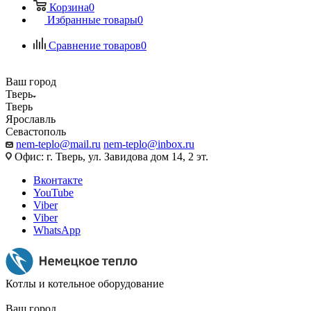
Корзина
0
Избранные товары
0
Сравнение товаров
0
Ваш город
Тверь
Тверь
Ярославль
Севастополь
nem-teplo@mail.ru
nem-teplo@inbox.ru
Офис: г. Тверь, ул. Завидова дом 14, 2 эт.
Вконтакте
YouTube
Viber
Viber
WhatsApp
Котлы и котельное оборудование
Ваш город