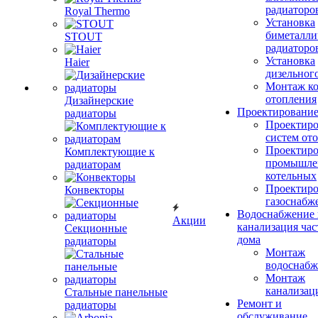
радиаторо
Royal Thermo
Установка
биметалли
STOUT
радиаторо
Установка
Haier
дизельного
Монтаж ко
отопления
Дизайнерские
Проектировани
радиаторы
Проектиро
систем от
Проектиро
Комплектующие к
промышле
радиаторам
котельных
Проектиро
Конвекторы
газоснабж
Водоснабжение 
Акции
канализация час
Секционные
дома
радиаторы
Монтаж
водоснабж
Монтаж
канализац
Стальные панельные
Ремонт и
радиаторы
обслуживание