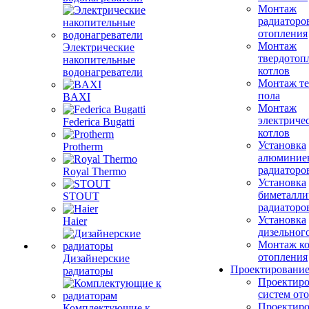
Монтаж
радиаторо
отопления
Монтаж
Электрические
твердотоп
накопительные
котлов
водонагреватели
Монтаж те
пола
BAXI
Монтаж
электриче
Federica Bugatti
котлов
Установка
Protherm
алюминие
радиаторо
Royal Thermo
Установка
биметалли
STOUT
радиаторо
Установка
Haier
дизельного
Монтаж ко
отопления
Дизайнерские
Проектировани
радиаторы
Проектиро
систем от
Проектиро
Комплектующие к