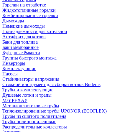
Горелки на отработке
Жидкотопливные горелки
Комбинированные горелки
Дымоходы
Немецкие дымоходы
Принадлежности для котельной
Антифриз для котлов
Баки для топлива
Баки мембранные
Буферные ёмкости
Группы быстрого монтажа
Инверторы
Комплектующие
Насосы
Стабилизаторы напряжения
Стяжной инструмент для сборки котлов Buderus
Трубы и комплектующие
Душевые лотки и трапы
Мат РЕХАУ
Металлопластиковые трубы
Теплоизолированные трубы UPONOR (ECOFLEX)
Трубы из сшитого полиэтилена
Трубы полипропиленовые
Распределительные коллекторы