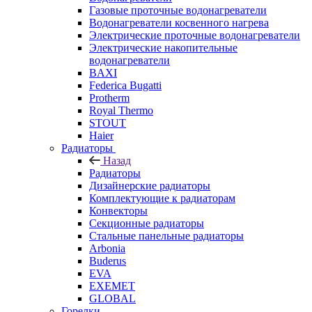
Газовые проточные водонагреватели
Водонагреватели косвенного нагрева
Электрические проточные водонагреватели
Электрические накопительные
водонагреватели
BAXI
Federica Bugatti
Protherm
Royal Thermo
STOUT
Haier
Радиаторы
Назад
Радиаторы
Дизайнерские радиаторы
Комплектующие к радиаторам
Конвекторы
Секционные радиаторы
Стальные панельные радиаторы
Arbonia
Buderus
EVA
EXEMET
GLOBAL
Горелки