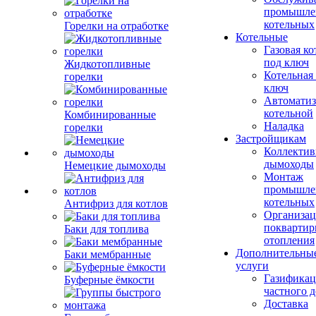
промышле
котельных
Горелки на отработке
Котельные
Газовая ко
под ключ
Жидкотопливные
Котельная
горелки
ключ
Автоматиз
котельной
Комбинированные
Наладка
горелки
Застройщикам
Коллекти
дымоходы
Немецкие дымоходы
Монтаж
промышле
котельных
Антифриз для котлов
Организац
поквартир
Баки для топлива
отопления
Дополнительны
Баки мембранные
услуги
Газификац
Буферные ёмкости
частного 
Доставка