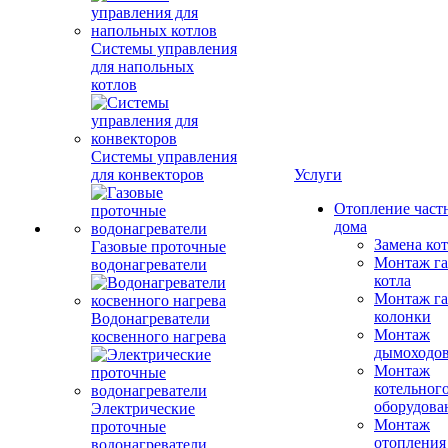
Системы управления
для напольных
котлов
Системы управления
для конвекторов
Услуги
Отопление част
дома
Замена ко
Газовые проточные
Монтаж га
водонагреватели
котла
Монтаж га
колонки
Водонагреватели
Монтаж
косвенного нагрева
дымоходо
Монтаж
котельног
оборудова
Электрические
Монтаж
проточные
отопления
водонагреватели