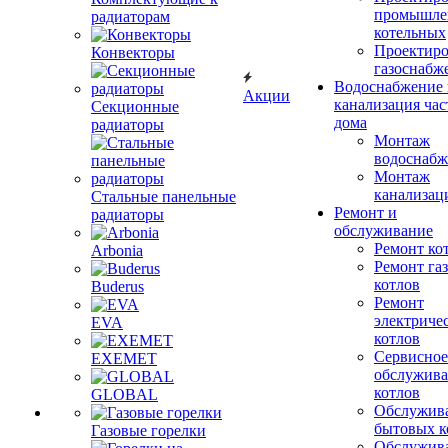
промышле
радиаторам
котельных
Проектиро
Конвекторы
газоснабж
Водоснабжение 
Акции
канализация час
Секционные
дома
радиаторы
Монтаж
водоснабж
Монтаж
канализац
Стальные панельные
Ремонт и
радиаторы
обслуживание
Ремонт ко
Arbonia
Ремонт га
котлов
Buderus
Ремонт
электриче
EVA
котлов
Сервисное
EXEMET
обслужив
котлов
GLOBAL
Обслужив
бытовых к
Газовые горелки
Обслужив