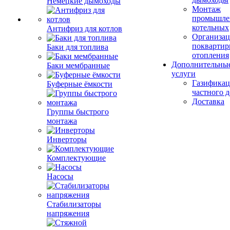
Немецкие дымоходы
Монтаж
промышле
котельных
Антифриз для котлов
Организац
поквартир
Баки для топлива
отопления
Дополнительны
Баки мембранные
услуги
Газификац
Буферные ёмкости
частного 
Доставка
Группы быстрого
монтажа
Инверторы
Комплектующие
Насосы
Стабилизаторы
напряжения