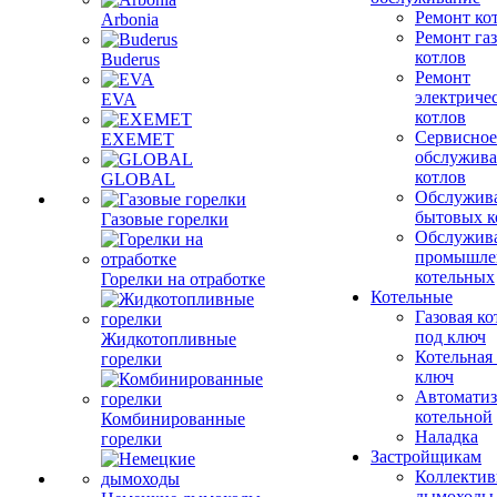
Ремонт ко
Arbonia
Ремонт га
котлов
Buderus
Ремонт
электриче
EVA
котлов
Сервисное
EXEMET
обслужив
котлов
GLOBAL
Обслужив
бытовых к
Газовые горелки
Обслужив
промышле
котельных
Горелки на отработке
Котельные
Газовая ко
под ключ
Жидкотопливные
Котельная
горелки
ключ
Автоматиз
котельной
Комбинированные
Наладка
горелки
Застройщикам
Коллекти
дымоходы