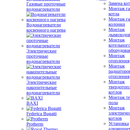
Замена ко
Газовые проточные
Монтаж га
водонагреватели
котла
Монтаж га
колонки
Водонагреватели
Монтаж
косвенного нагрева
дымоходо
Монтаж
котельног
оборудова
Электрические
Монтаж
проточные
отопления
водонагреватели
Монтаж
радиаторо
отопления
Монтаж
Электрические
твердотоп
накопительные
котлов
водонагреватели
Монтаж те
пола
BAXI
Монтаж
электриче
Federica Bugatti
котлов
Установка
Protherm
алюминие