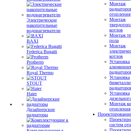
Монтаж
радиаторо
отопления
Монтаж
Электрические
твердотоп
накопительные
котлов
водонагреватели
Монтаж те
пола
BAXI
Монтаж
электриче
Federica Bugatti
котлов
Установка
Protherm
алюминие
радиаторо
Royal Thermo
Установка
биметалли
STOUT
радиаторо
Установка
Haier
дизельного
Монтаж ко
отопления
Дизайнерские
Проектировани
радиаторы
Проектиро
систем от
Проектиро
Комплектующие к