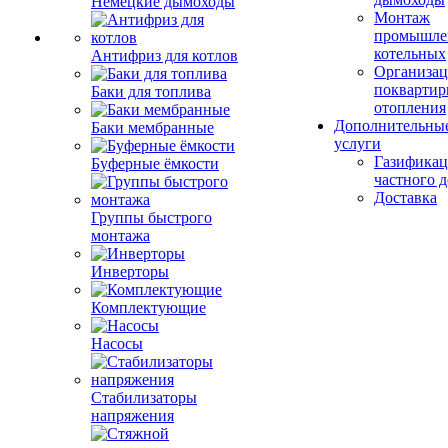
Немецкие дымоходы
Монтаж
промышле
котельных
Антифриз для котлов
Организац
поквартир
Баки для топлива
отопления
Дополнительны
Баки мембранные
услуги
Газификац
Буферные ёмкости
частного 
Доставка
Группы быстрого
монтажа
Инверторы
Комплектующие
Насосы
Стабилизаторы
напряжения