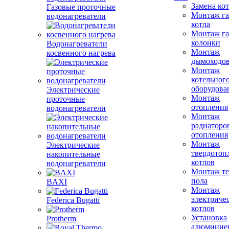
Замена ко
Газовые проточные
Монтаж га
водонагреватели
котла
Монтаж га
колонки
Водонагреватели
Монтаж
косвенного нагрева
дымоходо
Монтаж
котельног
оборудова
Электрические
Монтаж
проточные
отопления
водонагреватели
Монтаж
радиаторо
отопления
Монтаж
Электрические
твердотоп
накопительные
котлов
водонагреватели
Монтаж те
пола
BAXI
Монтаж
электриче
Federica Bugatti
котлов
Установка
Protherm
алюминие