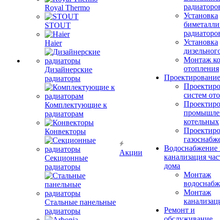
радиаторо
Royal Thermo
Установка
биметалли
STOUT
радиаторо
Установка
Haier
дизельного
Монтаж ко
отопления
Дизайнерские
Проектировани
радиаторы
Проектиро
систем от
Проектиро
Комплектующие к
промышле
радиаторам
котельных
Проектиро
Конвекторы
газоснабж
Водоснабжение 
Акции
канализация час
Секционные
дома
радиаторы
Монтаж
водоснабж
Монтаж
канализац
Стальные панельные
Ремонт и
радиаторы
обслуживание