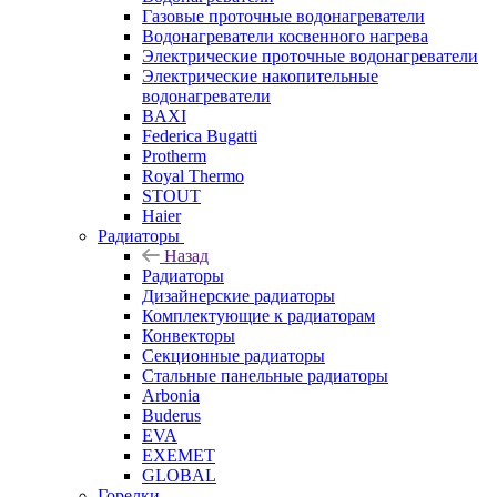
Газовые проточные водонагреватели
Водонагреватели косвенного нагрева
Электрические проточные водонагреватели
Электрические накопительные
водонагреватели
BAXI
Federica Bugatti
Protherm
Royal Thermo
STOUT
Haier
Радиаторы
Назад
Радиаторы
Дизайнерские радиаторы
Комплектующие к радиаторам
Конвекторы
Секционные радиаторы
Стальные панельные радиаторы
Arbonia
Buderus
EVA
EXEMET
GLOBAL
Горелки