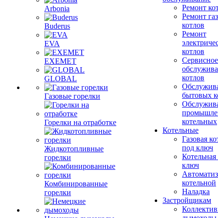
Ремонт ко
Arbonia
Ремонт га
котлов
Buderus
Ремонт
электриче
EVA
котлов
Сервисное
EXEMET
обслужив
котлов
GLOBAL
Обслужив
бытовых к
Газовые горелки
Обслужив
промышле
котельных
Горелки на отработке
Котельные
Газовая ко
под ключ
Жидкотопливные
Котельная
горелки
ключ
Автоматиз
котельной
Комбинированные
Наладка
горелки
Застройщикам
Коллекти
дымоходы