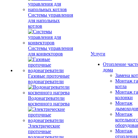
Системы управления
для напольных
котлов
Системы управления
для конвекторов
Услуги
Отопление част
дома
Замена ко
Газовые проточные
Монтаж га
водонагреватели
котла
Монтаж га
колонки
Водонагреватели
Монтаж
косвенного нагрева
дымоходо
Монтаж
котельног
оборудова
Электрические
Монтаж
проточные
отопления
водонагреватели