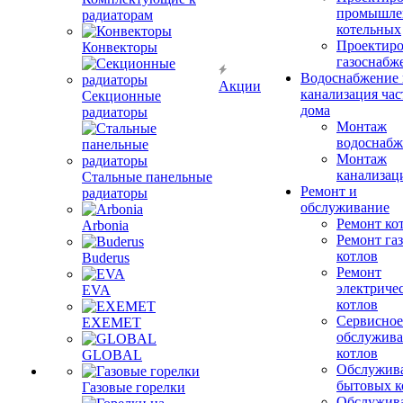
промышле
радиаторам
котельных
Проектиро
Конвекторы
газоснабж
Водоснабжение 
Акции
канализация час
Секционные
дома
радиаторы
Монтаж
водоснабж
Монтаж
канализац
Стальные панельные
Ремонт и
радиаторы
обслуживание
Ремонт ко
Arbonia
Ремонт га
котлов
Buderus
Ремонт
электриче
EVA
котлов
Сервисное
EXEMET
обслужив
котлов
GLOBAL
Обслужив
бытовых к
Газовые горелки
Обслужив