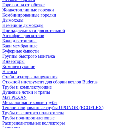
Горелки на отработке
Жидкотопливные горелки
Комбинированные горелки
Дымоходы
Немецкие дымоходы
Принадлежности для котельной
Антифриз для котлов
Баки для топлива
Баки мембранные
Буферные ёмкости
Группы быстрого монтажа
Инверторы
Комплектующие
Насосы
Стабилизаторы напряжения
Стяжной инструмент для сборки котлов Buderus
Трубы и комплектующие
Душевые лотки и трапы
Мат РЕХАУ
Металлопластиковые трубы
Теплоизолированные трубы UPONOR (ECOFLEX)
Трубы из сшитого полиэтилена
Трубы полипропиленовые
Распределительные коллекторы