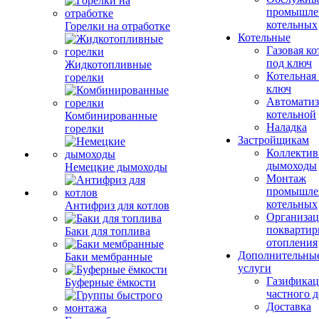
промышле
котельных
Горелки на отработке
Котельные
Газовая ко
под ключ
Жидкотопливные
Котельная
горелки
ключ
Автоматиз
котельной
Комбинированные
Наладка
горелки
Застройщикам
Коллекти
дымоходы
Немецкие дымоходы
Монтаж
промышле
котельных
Антифриз для котлов
Организац
поквартир
Баки для топлива
отопления
Дополнительны
Баки мембранные
услуги
Газификац
Буферные ёмкости
частного 
Доставка