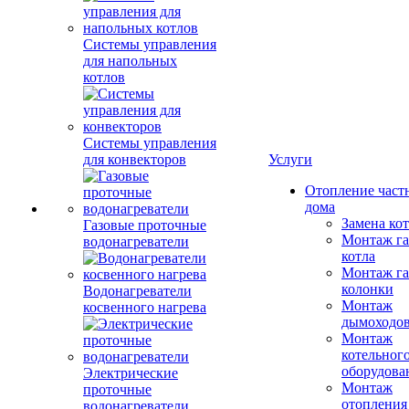
Системы управления
для напольных
котлов
Системы управления
для конвекторов
Услуги
Отопление част
дома
Замена ко
Газовые проточные
Монтаж га
водонагреватели
котла
Монтаж га
колонки
Водонагреватели
Монтаж
косвенного нагрева
дымоходо
Монтаж
котельног
оборудова
Электрические
Монтаж
проточные
отопления
водонагреватели