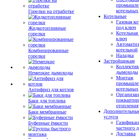
промышле
котельных
Горелки на отработке
Котельные
Газовая ко
под ключ
Жидкотопливные
Котельная
горелки
ключ
Автоматиз
котельной
Комбинированные
Наладка
горелки
Застройщикам
Коллекти
дымоходы
Немецкие дымоходы
Монтаж
промышле
котельных
Антифриз для котлов
Организац
поквартир
Баки для топлива
отопления
Дополнительны
Баки мембранные
услуги
Газификац
Буферные ёмкости
частного 
Доставка