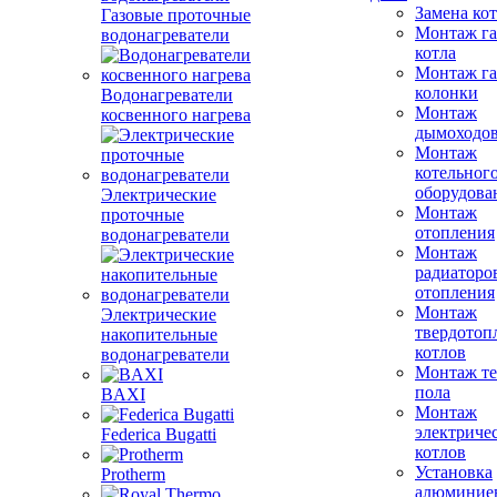
Замена ко
Газовые проточные
Монтаж га
водонагреватели
котла
Монтаж га
колонки
Водонагреватели
Монтаж
косвенного нагрева
дымоходо
Монтаж
котельног
оборудова
Электрические
Монтаж
проточные
отопления
водонагреватели
Монтаж
радиаторо
отопления
Монтаж
Электрические
твердотоп
накопительные
котлов
водонагреватели
Монтаж те
пола
BAXI
Монтаж
электриче
Federica Bugatti
котлов
Установка
Protherm
алюминие