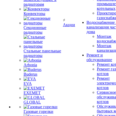
промышле
радиаторам
котельных
Проектиро
Конвекторы
газоснабж
Водоснабжение 
Акции
канализация час
Секционные
дома
радиаторы
Монтаж
водоснабж
Монтаж
канализац
Стальные панельные
Ремонт и
радиаторы
обслуживание
Ремонт ко
Arbonia
Ремонт га
котлов
Buderus
Ремонт
электриче
EVA
котлов
Сервисное
EXEMET
обслужив
котлов
GLOBAL
Обслужив
бытовых к
Газовые горелки
Обслужив