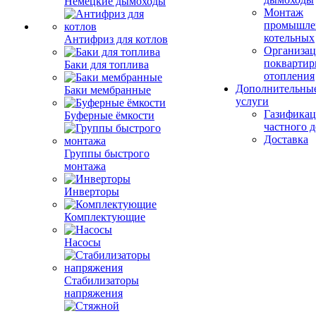
Немецкие дымоходы
Монтаж
промышле
котельных
Антифриз для котлов
Организац
поквартир
Баки для топлива
отопления
Дополнительны
Баки мембранные
услуги
Газификац
Буферные ёмкости
частного 
Доставка
Группы быстрого
монтажа
Инверторы
Комплектующие
Насосы
Стабилизаторы
напряжения