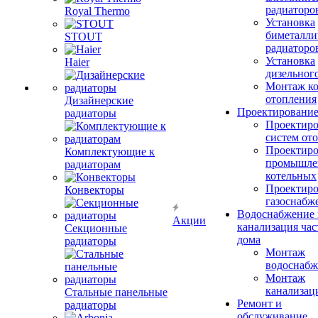
радиаторо
Royal Thermo
Установка
биметалли
STOUT
радиаторо
Установка
Haier
дизельного
Монтаж ко
отопления
Дизайнерские
Проектировани
радиаторы
Проектиро
систем от
Проектиро
Комплектующие к
промышле
радиаторам
котельных
Проектиро
Конвекторы
газоснабж
Водоснабжение 
Акции
канализация час
Секционные
дома
радиаторы
Монтаж
водоснабж
Монтаж
канализац
Стальные панельные
Ремонт и
радиаторы
обслуживание