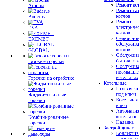
Ремонт ко
Arbonia
Ремонт га
котлов
Buderus
Ремонт
электриче
EVA
котлов
Сервисное
EXEMET
обслужив
котлов
GLOBAL
Обслужив
бытовых к
Газовые горелки
Обслужив
промышле
котельных
Горелки на отработке
Котельные
Газовая ко
под ключ
Жидкотопливные
Котельная
горелки
ключ
Автоматиз
котельной
Комбинированные
Наладка
горелки
Застройщикам
Коллекти
дымоходы