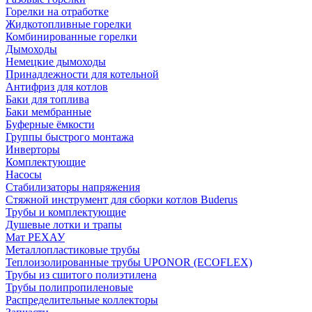
Горелки на отработке
Жидкотопливные горелки
Комбинированные горелки
Дымоходы
Немецкие дымоходы
Принадлежности для котельной
Антифриз для котлов
Баки для топлива
Баки мембранные
Буферные ёмкости
Группы быстрого монтажа
Инверторы
Комплектующие
Насосы
Стабилизаторы напряжения
Стяжной инструмент для сборки котлов Buderus
Трубы и комплектующие
Душевые лотки и трапы
Мат РЕХАУ
Металлопластиковые трубы
Теплоизолированные трубы UPONOR (ECOFLEX)
Трубы из сшитого полиэтилена
Трубы полипропиленовые
Распределительные коллекторы