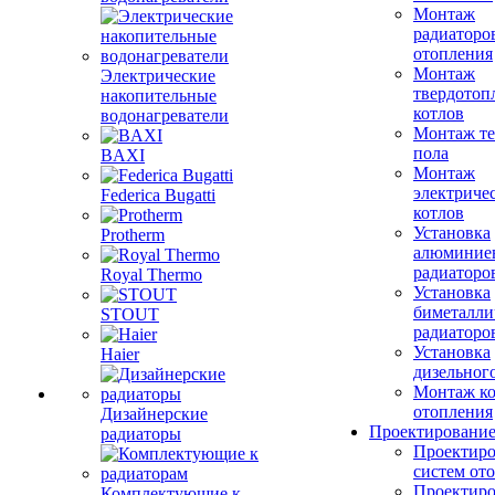
Монтаж
радиаторо
отопления
Монтаж
Электрические
твердотоп
накопительные
котлов
водонагреватели
Монтаж те
пола
BAXI
Монтаж
электриче
Federica Bugatti
котлов
Установка
Protherm
алюминие
радиаторо
Royal Thermo
Установка
биметалли
STOUT
радиаторо
Установка
Haier
дизельного
Монтаж ко
отопления
Дизайнерские
Проектировани
радиаторы
Проектиро
систем от
Проектиро
Комплектующие к