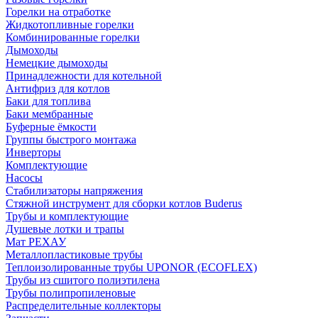
Горелки на отработке
Жидкотопливные горелки
Комбинированные горелки
Дымоходы
Немецкие дымоходы
Принадлежности для котельной
Антифриз для котлов
Баки для топлива
Баки мембранные
Буферные ёмкости
Группы быстрого монтажа
Инверторы
Комплектующие
Насосы
Стабилизаторы напряжения
Стяжной инструмент для сборки котлов Buderus
Трубы и комплектующие
Душевые лотки и трапы
Мат РЕХАУ
Металлопластиковые трубы
Теплоизолированные трубы UPONOR (ECOFLEX)
Трубы из сшитого полиэтилена
Трубы полипропиленовые
Распределительные коллекторы