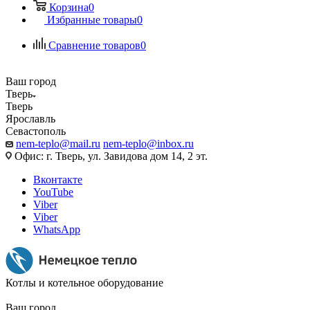
Корзина
0
Избранные товары
0
Сравнение товаров
0
Ваш город
Тверь
Тверь
Ярославль
Севастополь
nem-teplo@mail.ru
nem-teplo@inbox.ru
Офис: г. Тверь, ул. Завидова дом 14, 2 эт.
Вконтакте
YouTube
Viber
Viber
WhatsApp
Котлы и котельное оборудование
Ваш город