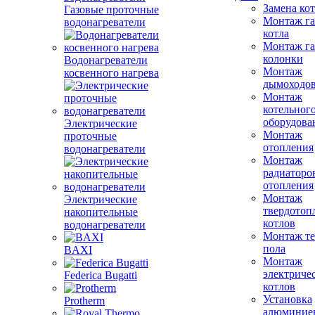
Замена ко
Газовые проточные
Монтаж га
водонагреватели
котла
Монтаж га
колонки
Водонагреватели
Монтаж
косвенного нагрева
дымоходо
Монтаж
котельног
оборудова
Электрические
Монтаж
проточные
отопления
водонагреватели
Монтаж
радиаторо
отопления
Монтаж
Электрические
твердотоп
накопительные
котлов
водонагреватели
Монтаж те
пола
BAXI
Монтаж
электриче
Federica Bugatti
котлов
Установка
Protherm
алюминие