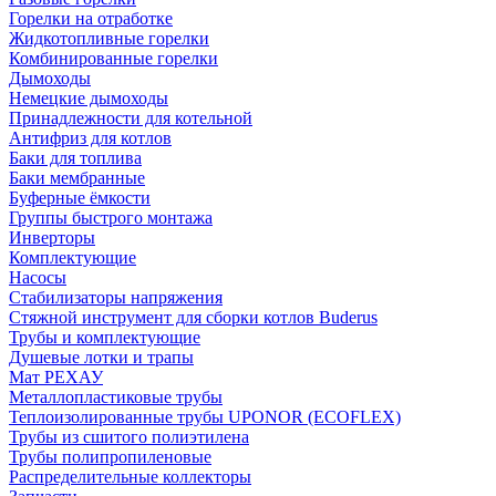
Горелки на отработке
Жидкотопливные горелки
Комбинированные горелки
Дымоходы
Немецкие дымоходы
Принадлежности для котельной
Антифриз для котлов
Баки для топлива
Баки мембранные
Буферные ёмкости
Группы быстрого монтажа
Инверторы
Комплектующие
Насосы
Стабилизаторы напряжения
Стяжной инструмент для сборки котлов Buderus
Трубы и комплектующие
Душевые лотки и трапы
Мат РЕХАУ
Металлопластиковые трубы
Теплоизолированные трубы UPONOR (ECOFLEX)
Трубы из сшитого полиэтилена
Трубы полипропиленовые
Распределительные коллекторы