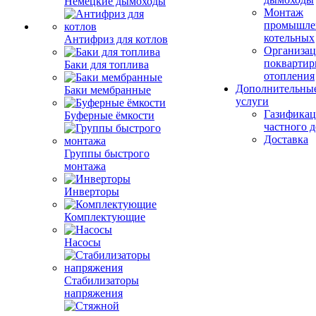
Немецкие дымоходы
Монтаж
промышле
котельных
Антифриз для котлов
Организац
поквартир
Баки для топлива
отопления
Дополнительны
Баки мембранные
услуги
Газификац
Буферные ёмкости
частного 
Доставка
Группы быстрого
монтажа
Инверторы
Комплектующие
Насосы
Стабилизаторы
напряжения