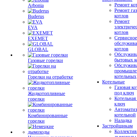
Ремонт ко
Arbonia
Ремонт га
котлов
Buderus
Ремонт
электриче
EVA
котлов
Сервисное
EXEMET
обслужив
котлов
GLOBAL
Обслужив
бытовых к
Газовые горелки
Обслужив
промышле
котельных
Горелки на отработке
Котельные
Газовая ко
под ключ
Жидкотопливные
Котельная
горелки
ключ
Автоматиз
котельной
Комбинированные
Наладка
горелки
Застройщикам
Коллекти
дымоходы