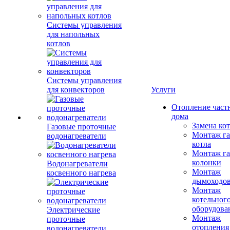
Системы управления
для напольных
котлов
Системы управления
для конвекторов
Услуги
Отопление част
дома
Замена ко
Газовые проточные
Монтаж га
водонагреватели
котла
Монтаж га
колонки
Водонагреватели
Монтаж
косвенного нагрева
дымоходо
Монтаж
котельног
оборудова
Электрические
Монтаж
проточные
отопления
водонагреватели