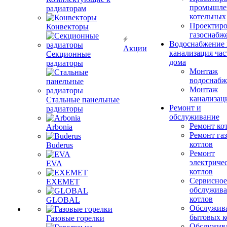
промышле
радиаторам
котельных
Проектиро
Конвекторы
газоснабж
Водоснабжение 
Акции
канализация час
Секционные
дома
радиаторы
Монтаж
водоснабж
Монтаж
канализац
Стальные панельные
Ремонт и
радиаторы
обслуживание
Ремонт ко
Arbonia
Ремонт га
котлов
Buderus
Ремонт
электриче
EVA
котлов
Сервисное
EXEMET
обслужив
котлов
GLOBAL
Обслужив
бытовых к
Газовые горелки
Обслужив