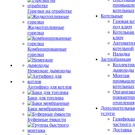
промышле
котельных
Горелки на отработке
Котельные
Газовая ко
под ключ
Жидкотопливные
Котельная
горелки
ключ
Автоматиз
котельной
Комбинированные
Наладка
горелки
Застройщикам
Коллекти
дымоходы
Немецкие дымоходы
Монтаж
промышле
котельных
Антифриз для котлов
Организац
поквартир
Баки для топлива
отопления
Дополнительны
Баки мембранные
услуги
Газификац
Буферные ёмкости
частного 
Доставка