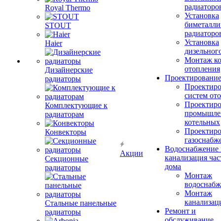
радиаторо
Royal Thermo
Установка
биметалли
STOUT
радиаторо
Установка
Haier
дизельного
Монтаж ко
отопления
Дизайнерские
Проектировани
радиаторы
Проектиро
систем от
Проектиро
Комплектующие к
промышле
радиаторам
котельных
Проектиро
Конвекторы
газоснабж
Водоснабжение 
Акции
канализация час
Секционные
дома
радиаторы
Монтаж
водоснабж
Монтаж
канализац
Стальные панельные
Ремонт и
радиаторы
обслуживание