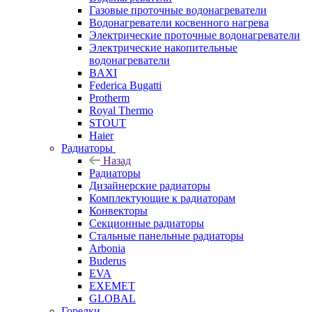
Газовые проточные водонагреватели
Водонагреватели косвенного нагрева
Электрические проточные водонагреватели
Электрические накопительные
водонагреватели
BAXI
Federica Bugatti
Protherm
Royal Thermo
STOUT
Haier
Радиаторы
Назад
Радиаторы
Дизайнерские радиаторы
Комплектующие к радиаторам
Конвекторы
Секционные радиаторы
Стальные панельные радиаторы
Arbonia
Buderus
EVA
EXEMET
GLOBAL
Горелки