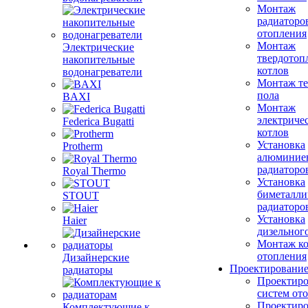
Монтаж
радиаторо
отопления
Монтаж
Электрические
твердотоп
накопительные
котлов
водонагреватели
Монтаж те
пола
BAXI
Монтаж
электриче
Federica Bugatti
котлов
Установка
Protherm
алюминие
радиаторо
Royal Thermo
Установка
биметалли
STOUT
радиаторо
Установка
Haier
дизельного
Монтаж ко
отопления
Дизайнерские
Проектировани
радиаторы
Проектиро
систем от
Проектиро
Комплектующие к