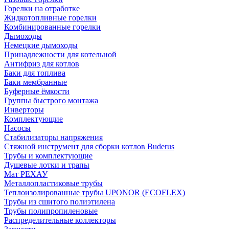
Горелки на отработке
Жидкотопливные горелки
Комбинированные горелки
Дымоходы
Немецкие дымоходы
Принадлежности для котельной
Антифриз для котлов
Баки для топлива
Баки мембранные
Буферные ёмкости
Группы быстрого монтажа
Инверторы
Комплектующие
Насосы
Стабилизаторы напряжения
Стяжной инструмент для сборки котлов Buderus
Трубы и комплектующие
Душевые лотки и трапы
Мат РЕХАУ
Металлопластиковые трубы
Теплоизолированные трубы UPONOR (ECOFLEX)
Трубы из сшитого полиэтилена
Трубы полипропиленовые
Распределительные коллекторы