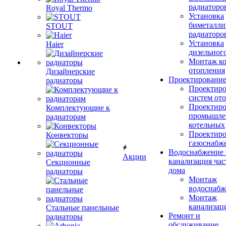
радиаторо
Royal Thermo
Установка
биметалли
STOUT
радиаторо
Установка
Haier
дизельного
Монтаж ко
отопления
Дизайнерские
Проектировани
радиаторы
Проектиро
систем от
Проектиро
Комплектующие к
промышле
радиаторам
котельных
Проектиро
Конвекторы
газоснабж
Водоснабжение 
Акции
канализация час
Секционные
дома
радиаторы
Монтаж
водоснабж
Монтаж
канализац
Стальные панельные
Ремонт и
радиаторы
обслуживание