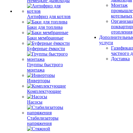
Немецкие дымоходы
Монтаж
промышле
котельных
Антифриз для котлов
Организац
поквартир
Баки для топлива
отопления
Дополнительны
Баки мембранные
услуги
Газификац
Буферные ёмкости
частного 
Доставка
Группы быстрого
монтажа
Инверторы
Комплектующие
Насосы
Стабилизаторы
напряжения