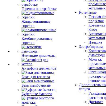
промышле
котельных
Горелки на отработке
Котельные
Газовая ко
под ключ
Жидкотопливные
Котельная
горелки
ключ
Автоматиз
котельной
Комбинированные
Наладка
горелки
Застройщикам
Коллекти
дымоходы
Немецкие дымоходы
Монтаж
промышле
котельных
Антифриз для котлов
Организац
поквартир
Баки для топлива
отопления
Дополнительны
Баки мембранные
услуги
Газификац
Буферные ёмкости
частного 
Доставка