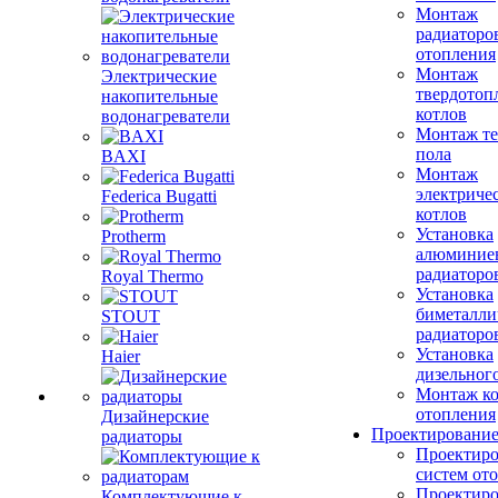
Монтаж
радиаторо
отопления
Монтаж
Электрические
твердотоп
накопительные
котлов
водонагреватели
Монтаж те
пола
BAXI
Монтаж
электриче
Federica Bugatti
котлов
Установка
Protherm
алюминие
радиаторо
Royal Thermo
Установка
биметалли
STOUT
радиаторо
Установка
Haier
дизельного
Монтаж ко
отопления
Дизайнерские
Проектировани
радиаторы
Проектиро
систем от
Проектиро
Комплектующие к