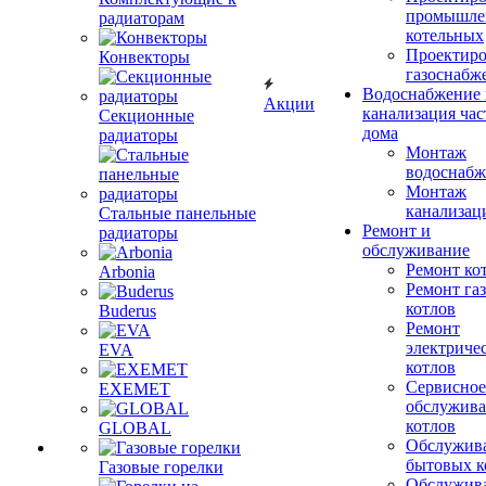
промышле
радиаторам
котельных
Проектиро
Конвекторы
газоснабж
Водоснабжение 
Акции
канализация час
Секционные
дома
радиаторы
Монтаж
водоснабж
Монтаж
канализац
Стальные панельные
Ремонт и
радиаторы
обслуживание
Ремонт ко
Arbonia
Ремонт га
котлов
Buderus
Ремонт
электриче
EVA
котлов
Сервисное
EXEMET
обслужив
котлов
GLOBAL
Обслужив
бытовых к
Газовые горелки
Обслужив