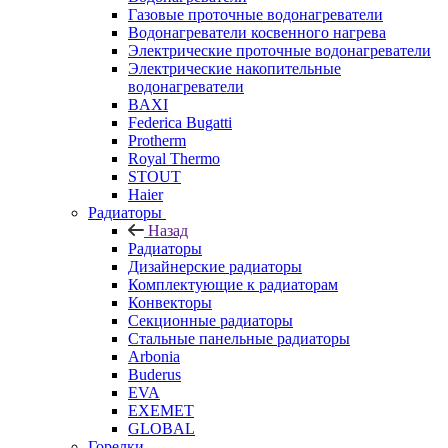
Газовые проточные водонагреватели
Водонагреватели косвенного нагрева
Электрические проточные водонагреватели
Электрические накопительные
водонагреватели
BAXI
Federica Bugatti
Protherm
Royal Thermo
STOUT
Haier
Радиаторы
Назад
Радиаторы
Дизайнерские радиаторы
Комплектующие к радиаторам
Конвекторы
Секционные радиаторы
Стальные панельные радиаторы
Arbonia
Buderus
EVA
EXEMET
GLOBAL
Горелки