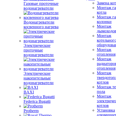
Замена ко
Газовые проточные
Монтаж га
водонагреватели
котла
Монтаж га
колонки
Водонагреватели
Монтаж
косвенного нагрева
дымоходо
Монтаж
котельног
оборудова
Электрические
Монтаж
проточные
отопления
водонагреватели
Монтаж
радиаторо
отопления
Монтаж
Электрические
твердотоп
накопительные
котлов
водонагреватели
Монтаж те
пола
BAXI
Монтаж
электриче
Federica Bugatti
котлов
Установка
Protherm
алюминие