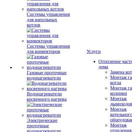
Системы управления
для напольных
котлов
Системы управления
для конвекторов
Услуги
Отопление част
дома
Замена ко
Газовые проточные
Монтаж га
водонагреватели
котла
Монтаж га
колонки
Водонагреватели
Монтаж
косвенного нагрева
дымоходо
Монтаж
котельног
оборудова
Электрические
Монтаж
проточные
отопления
водонагреватели