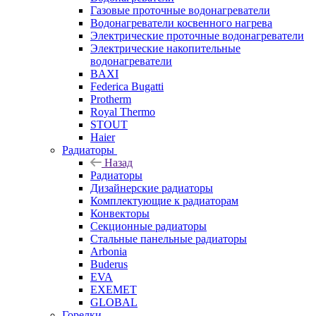
Газовые проточные водонагреватели
Водонагреватели косвенного нагрева
Электрические проточные водонагреватели
Электрические накопительные
водонагреватели
BAXI
Federica Bugatti
Protherm
Royal Thermo
STOUT
Haier
Радиаторы
Назад
Радиаторы
Дизайнерские радиаторы
Комплектующие к радиаторам
Конвекторы
Секционные радиаторы
Стальные панельные радиаторы
Arbonia
Buderus
EVA
EXEMET
GLOBAL
Горелки