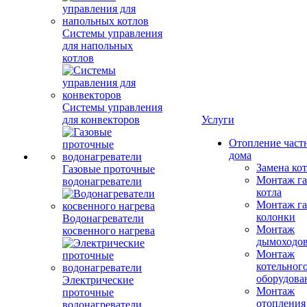
Системы управления
для напольных
котлов
Системы управления
для конвекторов
Услуги
Отопление част
дома
Замена ко
Газовые проточные
Монтаж га
водонагреватели
котла
Монтаж га
колонки
Водонагреватели
Монтаж
косвенного нагрева
дымоходо
Монтаж
котельног
оборудова
Электрические
Монтаж
проточные
отопления
водонагреватели