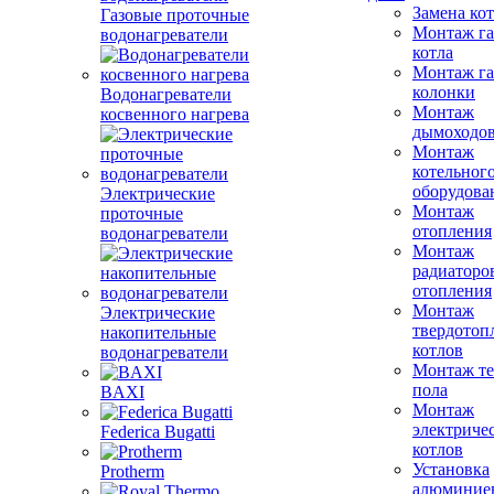
Замена ко
Газовые проточные
Монтаж га
водонагреватели
котла
Монтаж га
колонки
Водонагреватели
Монтаж
косвенного нагрева
дымоходо
Монтаж
котельног
оборудова
Электрические
Монтаж
проточные
отопления
водонагреватели
Монтаж
радиаторо
отопления
Монтаж
Электрические
твердотоп
накопительные
котлов
водонагреватели
Монтаж те
пола
BAXI
Монтаж
электриче
Federica Bugatti
котлов
Установка
Protherm
алюминие