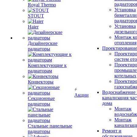
радиаторо
Royal Thermo
Установка
биметалли
STOUT
радиаторо
Установка
Haier
дизельного
Монтаж ко
отопления
Дизайнерские
Проектировани
радиаторы
Проектиро
систем от
Проектиро
Комплектующие к
промышле
радиаторам
котельных
Проектиро
Конвекторы
газоснабж
Водоснабжение 
Акции
канализация час
Секционные
дома
радиаторы
Монтаж
водоснабж
Монтаж
канализац
Стальные панельные
Ремонт и
радиаторы
обслуживание