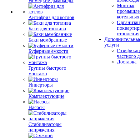
Немецкие дымоходы
Монтаж
промышле
котельных
Антифриз для котлов
Организац
поквартир
Баки для топлива
отопления
Дополнительны
Баки мембранные
услуги
Газификац
Буферные ёмкости
частного 
Доставка
Группы быстрого
монтажа
Инверторы
Комплектующие
Насосы
Стабилизаторы
напряжения