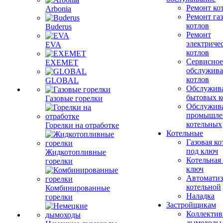
Ремонт ко
Arbonia
Ремонт га
котлов
Buderus
Ремонт
электриче
EVA
котлов
Сервисное
EXEMET
обслужив
котлов
GLOBAL
Обслужив
бытовых к
Газовые горелки
Обслужив
промышле
котельных
Горелки на отработке
Котельные
Газовая ко
под ключ
Жидкотопливные
Котельная
горелки
ключ
Автоматиз
котельной
Комбинированные
Наладка
горелки
Застройщикам
Коллекти
дымоходы