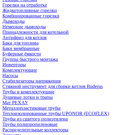
Горелки на отработке
Жидкотопливные горелки
Комбинированные горелки
Дымоходы
Немецкие дымоходы
Принадлежности для котельной
Антифриз для котлов
Баки для топлива
Баки мембранные
Буферные ёмкости
Группы быстрого монтажа
Инверторы
Комплектующие
Насосы
Стабилизаторы напряжения
Стяжной инструмент для сборки котлов Buderus
Трубы и комплектующие
Душевые лотки и трапы
Мат РЕХАУ
Металлопластиковые трубы
Теплоизолированные трубы UPONOR (ECOFLEX)
Трубы из сшитого полиэтилена
Трубы полипропиленовые
Распределительные коллекторы