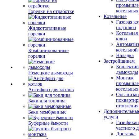
промышле
котельных
Горелки на отработке
Котельные
Газовая ко
под ключ
Жидкотопливные
Котельная
горелки
ключ
Автоматиз
котельной
Комбинированные
Наладка
горелки
Застройщикам
Коллекти
дымоходы
Немецкие дымоходы
Монтаж
промышле
котельных
Антифриз для котлов
Организац
поквартир
Баки для топлива
отопления
Дополнительны
Баки мембранные
услуги
Газификац
Буферные ёмкости
частного 
Доставка