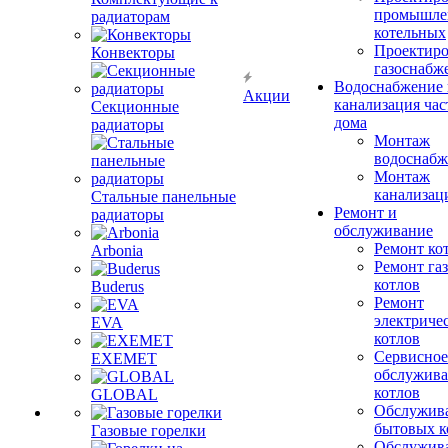
промышле
радиаторам
котельных
Проектиро
Конвекторы
газоснабж
Водоснабжение 
Акции
канализация час
Секционные
дома
радиаторы
Монтаж
водоснабж
Монтаж
канализац
Стальные панельные
Ремонт и
радиаторы
обслуживание
Ремонт ко
Arbonia
Ремонт га
котлов
Buderus
Ремонт
электриче
EVA
котлов
Сервисное
EXEMET
обслужив
котлов
GLOBAL
Обслужив
бытовых к
Газовые горелки
Обслужив