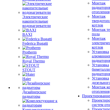
Монтаж
радиаторо
отопления
Монтаж
Электрические
твердотоп
накопительные
котлов
водонагреватели
Монтаж те
пола
BAXI
Монтаж
электриче
Federica Bugatti
котлов
Установка
Protherm
алюминие
радиаторо
Royal Thermo
Установка
биметалли
STOUT
радиаторо
Установка
Haier
дизельного
Монтаж ко
отопления
Дизайнерские
Проектировани
радиаторы
Проектиро
систем от
Проектиро
Комплектующие к