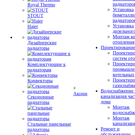
радиаторо
Royal Thermo
Установка
биметалли
STOUT
радиаторо
Установка
Haier
дизельного
Монтаж ко
отопления
Дизайнерские
Проектировани
радиаторы
Проектиро
систем от
Проектиро
Комплектующие к
промышле
радиаторам
котельных
Проектиро
Конвекторы
газоснабж
Водоснабжение 
Акции
канализация час
Секционные
дома
радиаторы
Монтаж
водоснабж
Монтаж
канализац
Стальные панельные
Ремонт и
радиаторы
обслуживание