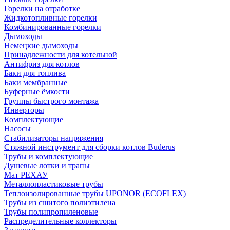
Горелки на отработке
Жидкотопливные горелки
Комбинированные горелки
Дымоходы
Немецкие дымоходы
Принадлежности для котельной
Антифриз для котлов
Баки для топлива
Баки мембранные
Буферные ёмкости
Группы быстрого монтажа
Инверторы
Комплектующие
Насосы
Стабилизаторы напряжения
Стяжной инструмент для сборки котлов Buderus
Трубы и комплектующие
Душевые лотки и трапы
Мат РЕХАУ
Металлопластиковые трубы
Теплоизолированные трубы UPONOR (ECOFLEX)
Трубы из сшитого полиэтилена
Трубы полипропиленовые
Распределительные коллекторы