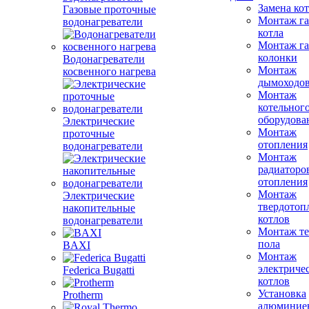
Замена ко
Газовые проточные
Монтаж га
водонагреватели
котла
Монтаж га
колонки
Водонагреватели
Монтаж
косвенного нагрева
дымоходо
Монтаж
котельног
оборудова
Электрические
Монтаж
проточные
отопления
водонагреватели
Монтаж
радиаторо
отопления
Монтаж
Электрические
твердотоп
накопительные
котлов
водонагреватели
Монтаж те
пола
BAXI
Монтаж
электриче
Federica Bugatti
котлов
Установка
Protherm
алюминие