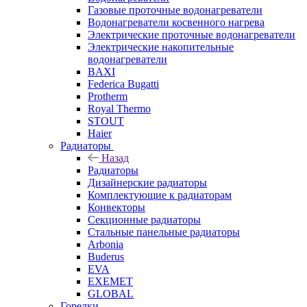
Газовые проточные водонагреватели
Водонагреватели косвенного нагрева
Электрические проточные водонагреватели
Электрические накопительные
водонагреватели
BAXI
Federica Bugatti
Protherm
Royal Thermo
STOUT
Haier
Радиаторы
Назад
Радиаторы
Дизайнерские радиаторы
Комплектующие к радиаторам
Конвекторы
Секционные радиаторы
Стальные панельные радиаторы
Arbonia
Buderus
EVA
EXEMET
GLOBAL
Горелки