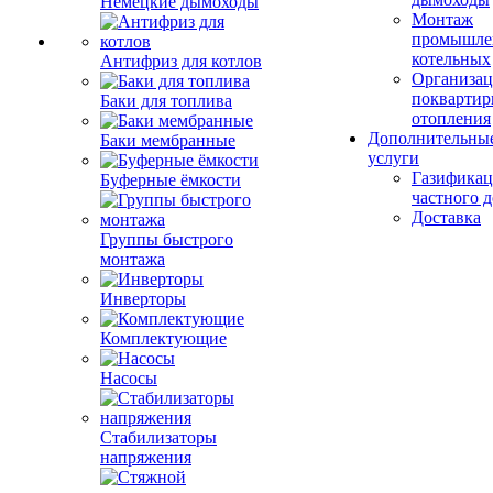
Немецкие дымоходы
Монтаж
промышле
котельных
Антифриз для котлов
Организац
поквартир
Баки для топлива
отопления
Дополнительны
Баки мембранные
услуги
Газификац
Буферные ёмкости
частного 
Доставка
Группы быстрого
монтажа
Инверторы
Комплектующие
Насосы
Стабилизаторы
напряжения