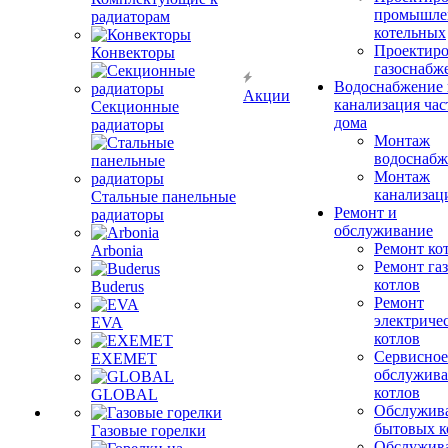
промышле
радиаторам
котельных
Проектиро
Конвекторы
газоснабж
Водоснабжение 
Акции
канализация час
Секционные
дома
радиаторы
Монтаж
водоснабж
Монтаж
канализац
Стальные панельные
Ремонт и
радиаторы
обслуживание
Ремонт ко
Arbonia
Ремонт га
котлов
Buderus
Ремонт
электриче
EVA
котлов
Сервисное
EXEMET
обслужив
котлов
GLOBAL
Обслужив
бытовых к
Газовые горелки
Обслужив