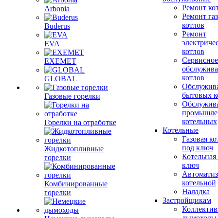
Ремонт ко
Arbonia
Ремонт га
котлов
Buderus
Ремонт
электриче
EVA
котлов
Сервисное
EXEMET
обслужив
котлов
GLOBAL
Обслужив
бытовых к
Газовые горелки
Обслужив
промышле
котельных
Горелки на отработке
Котельные
Газовая ко
под ключ
Жидкотопливные
Котельная
горелки
ключ
Автоматиз
котельной
Комбинированные
Наладка
горелки
Застройщикам
Коллекти
дымоходы