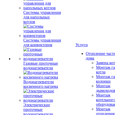
Системы управления
для напольных
котлов
Системы управления
для конвекторов
Услуги
Отопление част
дома
Замена ко
Газовые проточные
Монтаж га
водонагреватели
котла
Монтаж га
колонки
Водонагреватели
Монтаж
косвенного нагрева
дымоходо
Монтаж
котельног
оборудова
Электрические
Монтаж
проточные
отопления
водонагреватели