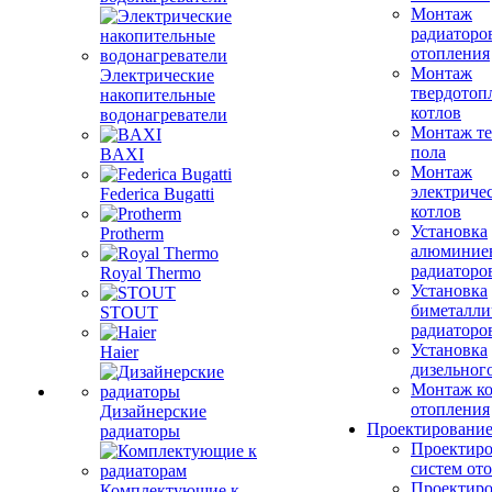
Монтаж
радиаторо
отопления
Монтаж
Электрические
твердотоп
накопительные
котлов
водонагреватели
Монтаж те
пола
BAXI
Монтаж
электриче
Federica Bugatti
котлов
Установка
Protherm
алюминие
радиаторо
Royal Thermo
Установка
биметалли
STOUT
радиаторо
Установка
Haier
дизельного
Монтаж ко
отопления
Дизайнерские
Проектировани
радиаторы
Проектиро
систем от
Проектиро
Комплектующие к