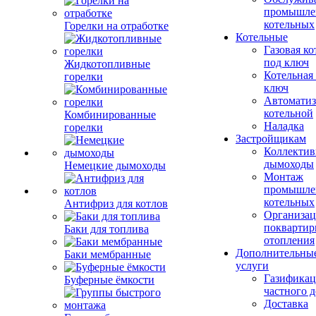
промышле
котельных
Горелки на отработке
Котельные
Газовая ко
под ключ
Жидкотопливные
Котельная
горелки
ключ
Автоматиз
котельной
Комбинированные
Наладка
горелки
Застройщикам
Коллекти
дымоходы
Немецкие дымоходы
Монтаж
промышле
котельных
Антифриз для котлов
Организац
поквартир
Баки для топлива
отопления
Дополнительны
Баки мембранные
услуги
Газификац
Буферные ёмкости
частного 
Доставка