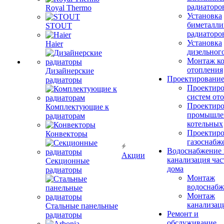
радиаторо
Royal Thermo
Установка
биметалли
STOUT
радиаторо
Установка
Haier
дизельного
Монтаж ко
отопления
Дизайнерские
Проектировани
радиаторы
Проектиро
систем от
Проектиро
Комплектующие к
промышле
радиаторам
котельных
Проектиро
Конвекторы
газоснабж
Водоснабжение 
Акции
канализация час
Секционные
дома
радиаторы
Монтаж
водоснабж
Монтаж
канализац
Стальные панельные
Ремонт и
радиаторы
обслуживание