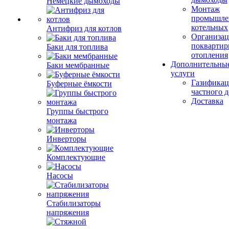
Немецкие дымоходы
Монтаж
промышле
котельных
Антифриз для котлов
Организац
поквартир
Баки для топлива
отопления
Дополнительны
Баки мембранные
услуги
Газификац
Буферные ёмкости
частного 
Доставка
Группы быстрого
монтажа
Инверторы
Комплектующие
Насосы
Стабилизаторы
напряжения