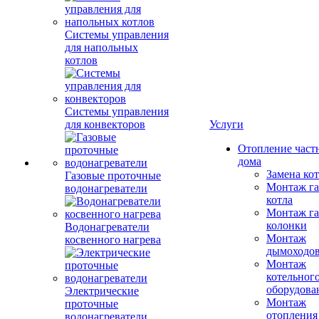
Системы управления
для напольных
котлов
Системы управления
для конвекторов
Услуги
Отопление част
дома
Замена ко
Газовые проточные
Монтаж га
водонагреватели
котла
Монтаж га
колонки
Водонагреватели
Монтаж
косвенного нагрева
дымоходо
Монтаж
котельног
оборудова
Электрические
Монтаж
проточные
отопления
водонагреватели