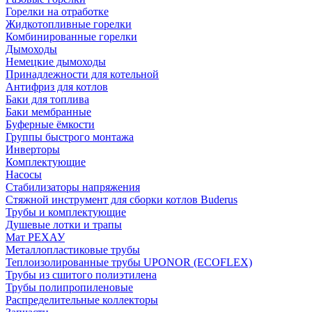
Горелки на отработке
Жидкотопливные горелки
Комбинированные горелки
Дымоходы
Немецкие дымоходы
Принадлежности для котельной
Антифриз для котлов
Баки для топлива
Баки мембранные
Буферные ёмкости
Группы быстрого монтажа
Инверторы
Комплектующие
Насосы
Стабилизаторы напряжения
Стяжной инструмент для сборки котлов Buderus
Трубы и комплектующие
Душевые лотки и трапы
Мат РЕХАУ
Металлопластиковые трубы
Теплоизолированные трубы UPONOR (ECOFLEX)
Трубы из сшитого полиэтилена
Трубы полипропиленовые
Распределительные коллекторы