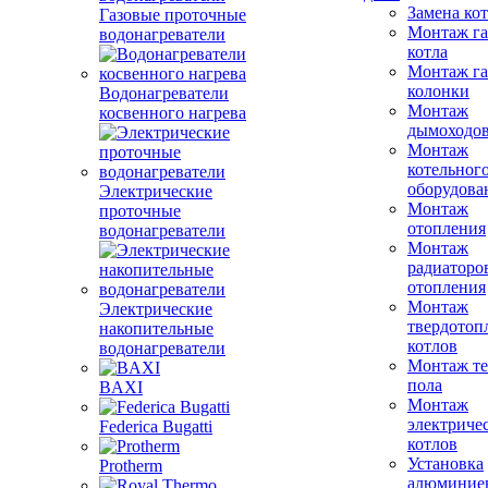
Замена ко
Газовые проточные
Монтаж га
водонагреватели
котла
Монтаж га
колонки
Водонагреватели
Монтаж
косвенного нагрева
дымоходо
Монтаж
котельног
оборудова
Электрические
Монтаж
проточные
отопления
водонагреватели
Монтаж
радиаторо
отопления
Монтаж
Электрические
твердотоп
накопительные
котлов
водонагреватели
Монтаж те
пола
BAXI
Монтаж
электриче
Federica Bugatti
котлов
Установка
Protherm
алюминие