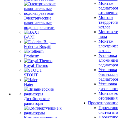
Монтаж
радиаторо
отопления
Монтаж
Электрические
твердотоп
накопительные
котлов
водонагреватели
Монтаж те
пола
BAXI
Монтаж
электриче
Federica Bugatti
котлов
Установка
Protherm
алюминие
радиаторо
Royal Thermo
Установка
биметалли
STOUT
радиаторо
Установка
Haier
дизельного
Монтаж ко
отопления
Дизайнерские
Проектировани
радиаторы
Проектиро
систем от
Проектиро
Комплектующие к