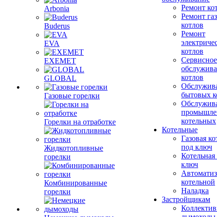
Ремонт ко
Arbonia
Ремонт га
котлов
Buderus
Ремонт
электриче
EVA
котлов
Сервисное
EXEMET
обслужив
котлов
GLOBAL
Обслужив
бытовых к
Газовые горелки
Обслужив
промышле
котельных
Горелки на отработке
Котельные
Газовая ко
под ключ
Жидкотопливные
Котельная
горелки
ключ
Автоматиз
котельной
Комбинированные
Наладка
горелки
Застройщикам
Коллекти
дымоходы