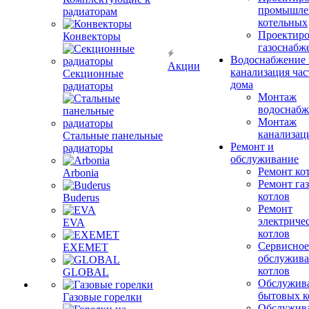
промышле
радиаторам
котельных
Проектиро
Конвекторы
газоснабж
Водоснабжение 
Акции
канализация час
Секционные
дома
радиаторы
Монтаж
водоснабж
Монтаж
канализац
Стальные панельные
Ремонт и
радиаторы
обслуживание
Ремонт ко
Arbonia
Ремонт га
котлов
Buderus
Ремонт
электриче
EVA
котлов
Сервисное
EXEMET
обслужив
котлов
GLOBAL
Обслужив
бытовых к
Газовые горелки
Обслужив