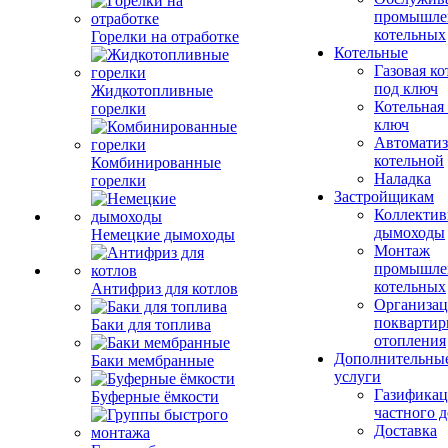
промышле
котельных
Горелки на отработке
Котельные
Газовая ко
под ключ
Жидкотопливные
Котельная
горелки
ключ
Автоматиз
котельной
Комбинированные
Наладка
горелки
Застройщикам
Коллекти
дымоходы
Немецкие дымоходы
Монтаж
промышле
котельных
Антифриз для котлов
Организац
поквартир
Баки для топлива
отопления
Дополнительны
Баки мембранные
услуги
Газификац
Буферные ёмкости
частного 
Доставка