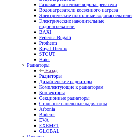
Газовые проточные водонагреватели
Водонагреватели косвенного нагрева
Электрические проточные водонагреватели
Электрические накопительные
водонагреватели
BAXI
Federica Bugatti
Protherm
Royal Thermo
STOUT
Haier
Радиаторы
Назад
Радиаторы
Дизайнерские радиаторы
Комплектующие к радиаторам
Конвекторы
Секционные радиаторы
Стальные панельные радиаторы
Arbonia
Buderus
EVA
EXEMET
GLOBAL
Горелки