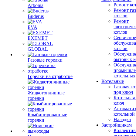
Ремонт ко
Arbonia
Ремонт га
котлов
Buderus
Ремонт
электриче
EVA
котлов
Сервисное
EXEMET
обслужив
котлов
GLOBAL
Обслужив
бытовых к
Газовые горелки
Обслужив
промышле
котельных
Горелки на отработке
Котельные
Газовая ко
под ключ
Жидкотопливные
Котельная
горелки
ключ
Автоматиз
котельной
Комбинированные
Наладка
горелки
Застройщикам
Коллекти
дымоходы