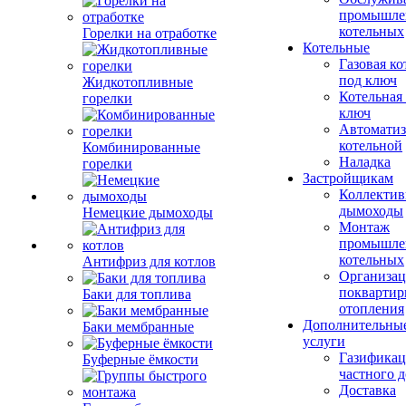
промышле
котельных
Горелки на отработке
Котельные
Газовая ко
под ключ
Жидкотопливные
Котельная
горелки
ключ
Автоматиз
котельной
Комбинированные
Наладка
горелки
Застройщикам
Коллекти
дымоходы
Немецкие дымоходы
Монтаж
промышле
котельных
Антифриз для котлов
Организац
поквартир
Баки для топлива
отопления
Дополнительны
Баки мембранные
услуги
Газификац
Буферные ёмкости
частного 
Доставка