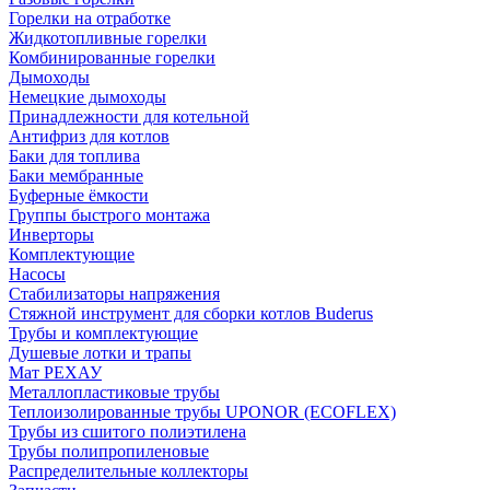
Горелки на отработке
Жидкотопливные горелки
Комбинированные горелки
Дымоходы
Немецкие дымоходы
Принадлежности для котельной
Антифриз для котлов
Баки для топлива
Баки мембранные
Буферные ёмкости
Группы быстрого монтажа
Инверторы
Комплектующие
Насосы
Стабилизаторы напряжения
Стяжной инструмент для сборки котлов Buderus
Трубы и комплектующие
Душевые лотки и трапы
Мат РЕХАУ
Металлопластиковые трубы
Теплоизолированные трубы UPONOR (ECOFLEX)
Трубы из сшитого полиэтилена
Трубы полипропиленовые
Распределительные коллекторы