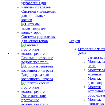
Системы управления
для напольных
котлов
Системы управления
для конвекторов
Услуги
Отопление част
дома
Замена ко
Газовые проточные
Монтаж га
водонагреватели
котла
Монтаж га
колонки
Водонагреватели
Монтаж
косвенного нагрева
дымоходо
Монтаж
котельног
оборудова
Электрические
Монтаж
проточные
отопления
водонагреватели