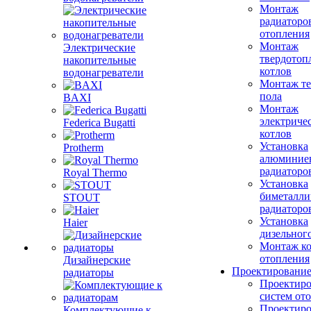
Монтаж
радиаторо
отопления
Монтаж
Электрические
твердотоп
накопительные
котлов
водонагреватели
Монтаж те
пола
BAXI
Монтаж
электриче
Federica Bugatti
котлов
Установка
Protherm
алюминие
радиаторо
Royal Thermo
Установка
биметалли
STOUT
радиаторо
Установка
Haier
дизельного
Монтаж ко
отопления
Дизайнерские
Проектировани
радиаторы
Проектиро
систем от
Проектиро
Комплектующие к