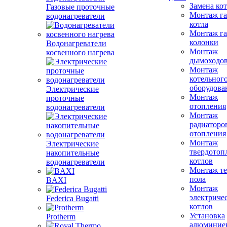
Замена ко
Газовые проточные
Монтаж га
водонагреватели
котла
Монтаж га
колонки
Водонагреватели
Монтаж
косвенного нагрева
дымоходо
Монтаж
котельног
оборудова
Электрические
Монтаж
проточные
отопления
водонагреватели
Монтаж
радиаторо
отопления
Монтаж
Электрические
твердотоп
накопительные
котлов
водонагреватели
Монтаж те
пола
BAXI
Монтаж
электриче
Federica Bugatti
котлов
Установка
Protherm
алюминие