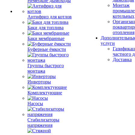
Немецкие дымоходы
Монтаж
промышле
котельных
Антифриз для котлов
Организац
поквартир
Баки для топлива
отопления
Дополнительны
Баки мембранные
услуги
Газификац
Буферные ёмкости
частного 
Доставка
Группы быстрого
монтажа
Инверторы
Комплектующие
Насосы
Стабилизаторы
напряжения