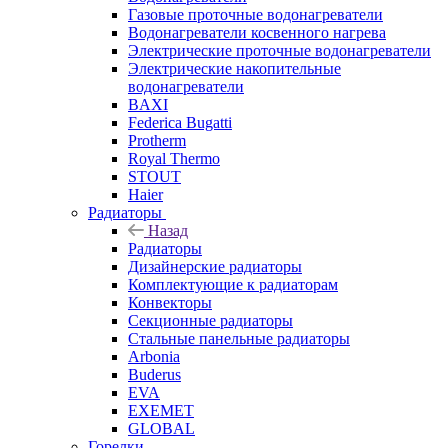
Газовые проточные водонагреватели
Водонагреватели косвенного нагрева
Электрические проточные водонагреватели
Электрические накопительные
водонагреватели
BAXI
Federica Bugatti
Protherm
Royal Thermo
STOUT
Haier
Радиаторы
Назад
Радиаторы
Дизайнерские радиаторы
Комплектующие к радиаторам
Конвекторы
Секционные радиаторы
Стальные панельные радиаторы
Arbonia
Buderus
EVA
EXEMET
GLOBAL
Горелки