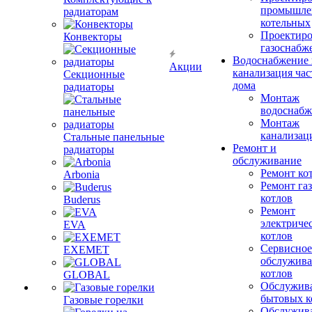
промышле
радиаторам
котельных
Проектиро
Конвекторы
газоснабж
Водоснабжение 
Акции
канализация час
Секционные
дома
радиаторы
Монтаж
водоснабж
Монтаж
канализац
Стальные панельные
Ремонт и
радиаторы
обслуживание
Ремонт ко
Arbonia
Ремонт га
котлов
Buderus
Ремонт
электриче
EVA
котлов
Сервисное
EXEMET
обслужив
котлов
GLOBAL
Обслужив
бытовых к
Газовые горелки
Обслужив