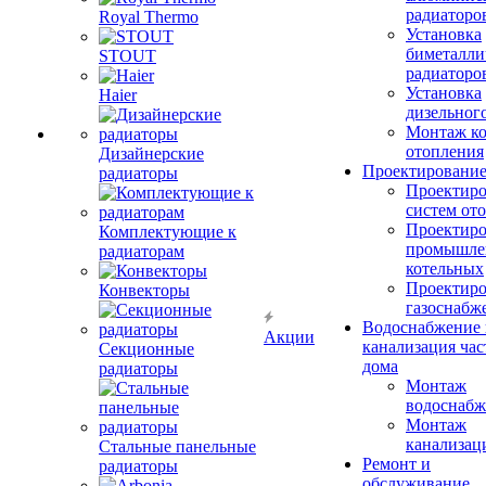
радиаторо
Royal Thermo
Установка
биметалли
STOUT
радиаторо
Установка
Haier
дизельного
Монтаж ко
отопления
Дизайнерские
Проектировани
радиаторы
Проектиро
систем от
Проектиро
Комплектующие к
промышле
радиаторам
котельных
Проектиро
Конвекторы
газоснабж
Водоснабжение 
Акции
канализация час
Секционные
дома
радиаторы
Монтаж
водоснабж
Монтаж
канализац
Стальные панельные
Ремонт и
радиаторы
обслуживание