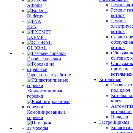
Ремонт ко
Arbonia
Ремонт га
котлов
Buderus
Ремонт
электриче
EVA
котлов
Сервисное
EXEMET
обслужив
котлов
GLOBAL
Обслужив
бытовых к
Газовые горелки
Обслужив
промышле
котельных
Горелки на отработке
Котельные
Газовая ко
под ключ
Жидкотопливные
Котельная
горелки
ключ
Автоматиз
котельной
Комбинированные
Наладка
горелки
Застройщикам
Коллекти
дымоходы