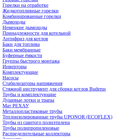
Горелки на отработке
Жидкотопливные горелки
Комбинированные горелки
Дымоходы
Немецкие дымоходы
Принадлежности для котельной
Антифриз для котлов
Баки для топлива
Баки мембранные
Буферные ёмкости
Группы быстрого монтажа
Инверторы
Комплектующие
Насосы
Стабилизаторы напряжения
Стяжной инструмент для сборки котлов Buderus
Трубы и комплектующие
Душевые лотки и трапы
Мат РЕХАУ
Металлопластиковые трубы
Теплоизолированные трубы UPONOR (ECOFLEX)
Трубы из сшитого полиэтилена
Трубы полипропиленовые
Распределительные коллекторы