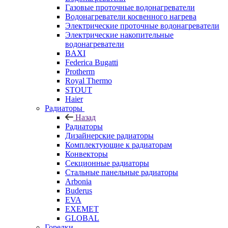
Газовые проточные водонагреватели
Водонагреватели косвенного нагрева
Электрические проточные водонагреватели
Электрические накопительные
водонагреватели
BAXI
Federica Bugatti
Protherm
Royal Thermo
STOUT
Haier
Радиаторы
Назад
Радиаторы
Дизайнерские радиаторы
Комплектующие к радиаторам
Конвекторы
Секционные радиаторы
Стальные панельные радиаторы
Arbonia
Buderus
EVA
EXEMET
GLOBAL
Горелки