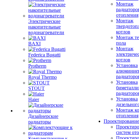
Монтаж
радиаторо
отопления
Монтаж
Электрические
твердотоп
накопительные
котлов
водонагреватели
Монтаж те
пола
BAXI
Монтаж
электриче
Federica Bugatti
котлов
Установка
Protherm
алюминие
радиаторо
Royal Thermo
Установка
биметалли
STOUT
радиаторо
Установка
Haier
дизельного
Монтаж ко
отопления
Дизайнерские
Проектировани
радиаторы
Проектиро
систем от
Проектиро
Комплектующие к