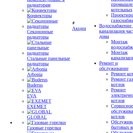
промышле
радиаторам
котельных
Проектиро
Конвекторы
газоснабж
Водоснабжение 
Акции
канализация час
Секционные
дома
радиаторы
Монтаж
водоснабж
Монтаж
канализац
Стальные панельные
Ремонт и
радиаторы
обслуживание
Ремонт ко
Arbonia
Ремонт га
котлов
Buderus
Ремонт
электриче
EVA
котлов
Сервисное
EXEMET
обслужив
котлов
GLOBAL
Обслужив
бытовых к
Газовые горелки
Обслужив