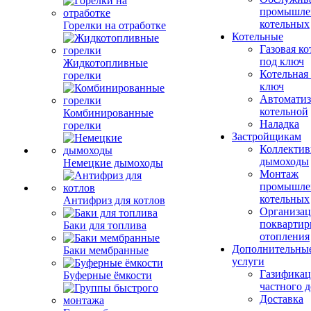
промышле
котельных
Горелки на отработке
Котельные
Газовая ко
под ключ
Жидкотопливные
Котельная
горелки
ключ
Автоматиз
котельной
Комбинированные
Наладка
горелки
Застройщикам
Коллекти
дымоходы
Немецкие дымоходы
Монтаж
промышле
котельных
Антифриз для котлов
Организац
поквартир
Баки для топлива
отопления
Дополнительны
Баки мембранные
услуги
Газификац
Буферные ёмкости
частного 
Доставка