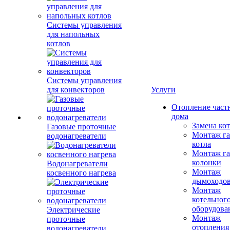
Системы управления
для напольных
котлов
Системы управления
для конвекторов
Услуги
Отопление част
дома
Замена ко
Газовые проточные
Монтаж га
водонагреватели
котла
Монтаж га
колонки
Водонагреватели
Монтаж
косвенного нагрева
дымоходо
Монтаж
котельног
оборудова
Электрические
Монтаж
проточные
отопления
водонагреватели