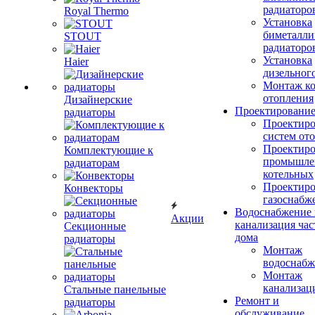
радиаторо
Royal Thermo
Установка
биметалли
STOUT
радиаторо
Установка
Haier
дизельного
Монтаж ко
отопления
Дизайнерские
Проектировани
радиаторы
Проектиро
систем от
Проектиро
Комплектующие к
промышле
радиаторам
котельных
Проектиро
Конвекторы
газоснабж
Водоснабжение 
Акции
канализация час
Секционные
дома
радиаторы
Монтаж
водоснабж
Монтаж
канализац
Стальные панельные
Ремонт и
радиаторы
обслуживание