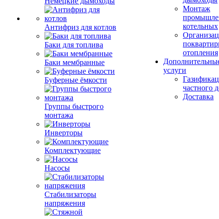
Немецкие дымоходы
Монтаж
промышле
котельных
Антифриз для котлов
Организац
поквартир
Баки для топлива
отопления
Дополнительны
Баки мембранные
услуги
Газификац
Буферные ёмкости
частного 
Доставка
Группы быстрого
монтажа
Инверторы
Комплектующие
Насосы
Стабилизаторы
напряжения