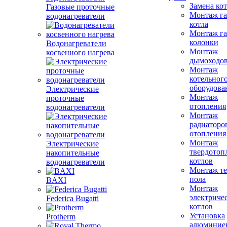
Замена ко
Газовые проточные
Монтаж га
водонагреватели
котла
Монтаж га
колонки
Водонагреватели
Монтаж
косвенного нагрева
дымоходо
Монтаж
котельног
оборудова
Электрические
Монтаж
проточные
отопления
водонагреватели
Монтаж
радиаторо
отопления
Монтаж
Электрические
твердотоп
накопительные
котлов
водонагреватели
Монтаж те
пола
BAXI
Монтаж
электриче
Federica Bugatti
котлов
Установка
Protherm
алюминие