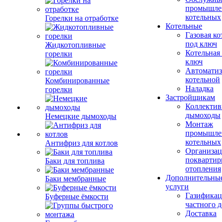
промышле
котельных
Горелки на отработке
Котельные
Газовая ко
под ключ
Жидкотопливные
Котельная
горелки
ключ
Автоматиз
котельной
Комбинированные
Наладка
горелки
Застройщикам
Коллекти
дымоходы
Немецкие дымоходы
Монтаж
промышле
котельных
Антифриз для котлов
Организац
поквартир
Баки для топлива
отопления
Дополнительны
Баки мембранные
услуги
Газификац
Буферные ёмкости
частного 
Доставка