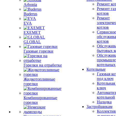
Ремонт ко
Arbonia
Ремонт га
котлов
Buderus
Ремонт
электриче
EVA
котлов
Сервисное
EXEMET
обслужив
котлов
GLOBAL
Обслужив
бытовых к
Газовые горелки
Обслужив
промышле
котельных
Горелки на отработке
Котельные
Газовая ко
под ключ
Жидкотопливные
Котельная
горелки
ключ
Автоматиз
котельной
Комбинированные
Наладка
горелки
Застройщикам
Коллекти
дымоходы