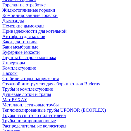
Горелки на отработке
Жидкотопливные горелки
Комбинированные горелки
Дымоходы
Немецкие дымоходы
Принадлежности для котельной
Антифриз для котлов
Баки для топлива
Баки мембранные
Буферные ёмкости
Группы быстрого монтажа
Инверторы
Комплектующие
Насосы
Стабилизаторы напряжения
Стяжной инструмент для сборки котлов Buderus
Трубы и комплектующие
Душевые лотки и трапы
Мат РЕХАУ
Металлопластиковые трубы
Теплоизолированные трубы UPONOR (ECOFLEX)
Трубы из сшитого полиэтилена
Трубы полипропиленовые
Распределительные коллекторы