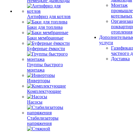
Немецкие дымоходы
Монтаж
промышле
котельных
Антифриз для котлов
Организац
поквартир
Баки для топлива
отопления
Дополнительны
Баки мембранные
услуги
Газификац
Буферные ёмкости
частного 
Доставка
Группы быстрого
монтажа
Инверторы
Комплектующие
Насосы
Стабилизаторы
напряжения