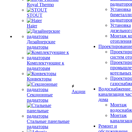
радиаторо
Royal Thermo
Установка
биметалли
STOUT
радиаторо
Установка
Haier
дизельного
Монтаж ко
отопления
Дизайнерские
Проектировани
радиаторы
Проектиро
систем от
Проектиро
Комплектующие к
промышле
радиаторам
котельных
Проектиро
Конвекторы
газоснабж
Водоснабжение 
Акции
канализация час
Секционные
дома
радиаторы
Монтаж
водоснабж
Монтаж
канализац
Стальные панельные
Ремонт и
радиаторы
обслуживание