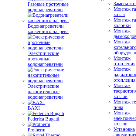
Замена ко
Газовые проточные
Монтаж га
водонагреватели
котла
Монтаж га
колонки
Водонагреватели
Монтаж
косвенного нагрева
дымоходо
Монтаж
котельног
оборудова
Электрические
Монтаж
проточные
отопления
водонагреватели
Монтаж
радиаторо
отопления
Монтаж
Электрические
твердотоп
накопительные
котлов
водонагреватели
Монтаж те
пола
BAXI
Монтаж
электриче
Federica Bugatti
котлов
Установка
Protherm
алюминие