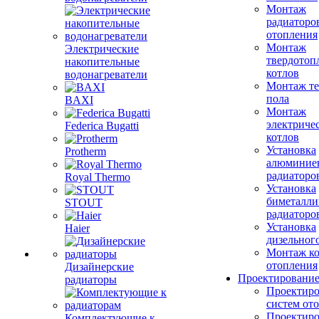
Монтаж
радиаторо
отопления
Монтаж
Электрические
твердотоп
накопительные
котлов
водонагреватели
Монтаж те
пола
BAXI
Монтаж
электриче
Federica Bugatti
котлов
Установка
Protherm
алюминие
радиаторо
Royal Thermo
Установка
биметалли
STOUT
радиаторо
Установка
Haier
дизельного
Монтаж ко
отопления
Дизайнерские
Проектировани
радиаторы
Проектиро
систем от
Проектиро
Комплектующие к