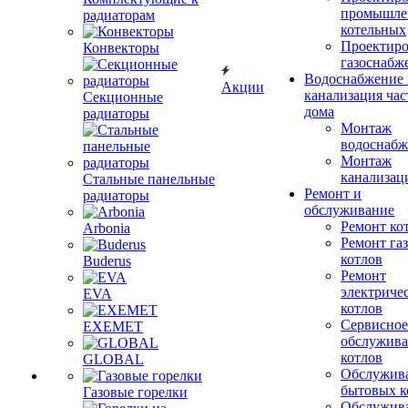
промышле
радиаторам
котельных
Проектиро
Конвекторы
газоснабж
Водоснабжение 
Акции
канализация час
Секционные
дома
радиаторы
Монтаж
водоснабж
Монтаж
канализац
Стальные панельные
Ремонт и
радиаторы
обслуживание
Ремонт ко
Arbonia
Ремонт га
котлов
Buderus
Ремонт
электриче
EVA
котлов
Сервисное
EXEMET
обслужив
котлов
GLOBAL
Обслужив
бытовых к
Газовые горелки
Обслужив