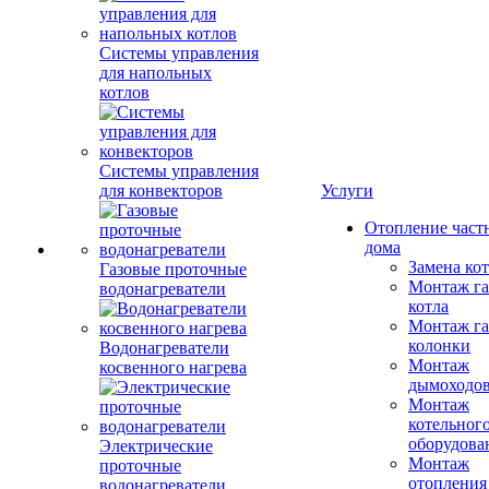
Системы управления
для напольных
котлов
Системы управления
для конвекторов
Услуги
Отопление част
дома
Замена ко
Газовые проточные
Монтаж га
водонагреватели
котла
Монтаж га
колонки
Водонагреватели
Монтаж
косвенного нагрева
дымоходо
Монтаж
котельног
оборудова
Электрические
Монтаж
проточные
отопления
водонагреватели