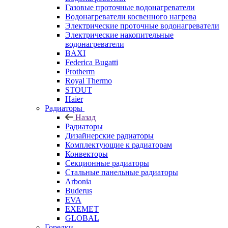
Газовые проточные водонагреватели
Водонагреватели косвенного нагрева
Электрические проточные водонагреватели
Электрические накопительные
водонагреватели
BAXI
Federica Bugatti
Protherm
Royal Thermo
STOUT
Haier
Радиаторы
Назад
Радиаторы
Дизайнерские радиаторы
Комплектующие к радиаторам
Конвекторы
Секционные радиаторы
Стальные панельные радиаторы
Arbonia
Buderus
EVA
EXEMET
GLOBAL
Горелки