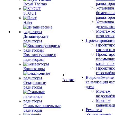
радиаторо
Royal Thermo
Установка
биметалли
STOUT
радиаторо
Установка
Haier
дизельного
Монтаж ко
отопления
Дизайнерские
Проектировани
радиаторы
Проектиро
систем от
Проектиро
Комплектующие к
промышле
радиаторам
котельных
Проектиро
Конвекторы
газоснабж
Водоснабжение 
Акции
канализация час
Секционные
дома
радиаторы
Монтаж
водоснабж
Монтаж
канализац
Стальные панельные
Ремонт и
радиаторы
обслуживание