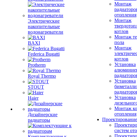
Монтаж
радиаторо
отопления
Монтаж
Электрические
твердотоп
накопительные
котлов
водонагреватели
Монтаж те
пола
BAXI
Монтаж
электриче
Federica Bugatti
котлов
Установка
Protherm
алюминие
радиаторо
Royal Thermo
Установка
биметалли
STOUT
радиаторо
Установка
Haier
дизельного
Монтаж ко
отопления
Дизайнерские
Проектировани
радиаторы
Проектиро
систем от
Проектиро
Комплектующие к