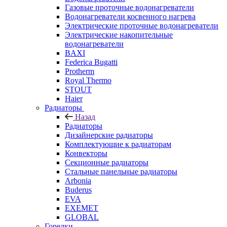
Газовые проточные водонагреватели
Водонагреватели косвенного нагрева
Электрические проточные водонагреватели
Электрические накопительные
водонагреватели
BAXI
Federica Bugatti
Protherm
Royal Thermo
STOUT
Haier
Радиаторы
Назад
Радиаторы
Дизайнерские радиаторы
Комплектующие к радиаторам
Конвекторы
Секционные радиаторы
Стальные панельные радиаторы
Arbonia
Buderus
EVA
EXEMET
GLOBAL
Горелки