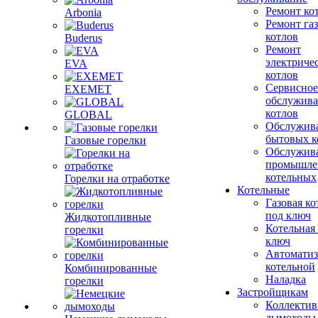
Ремонт ко
Arbonia
Ремонт га
котлов
Buderus
Ремонт
электриче
EVA
котлов
Сервисное
EXEMET
обслужив
котлов
GLOBAL
Обслужив
бытовых к
Газовые горелки
Обслужив
промышле
котельных
Горелки на отработке
Котельные
Газовая ко
под ключ
Жидкотопливные
Котельная
горелки
ключ
Автоматиз
котельной
Комбинированные
Наладка
горелки
Застройщикам
Коллекти
дымоходы