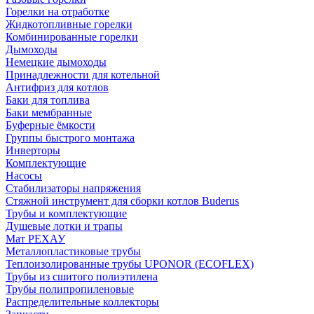
Горелки на отработке
Жидкотопливные горелки
Комбинированные горелки
Дымоходы
Немецкие дымоходы
Принадлежности для котельной
Антифриз для котлов
Баки для топлива
Баки мембранные
Буферные ёмкости
Группы быстрого монтажа
Инверторы
Комплектующие
Насосы
Стабилизаторы напряжения
Стяжной инструмент для сборки котлов Buderus
Трубы и комплектующие
Душевые лотки и трапы
Мат РЕХАУ
Металлопластиковые трубы
Теплоизолированные трубы UPONOR (ECOFLEX)
Трубы из сшитого полиэтилена
Трубы полипропиленовые
Распределительные коллекторы