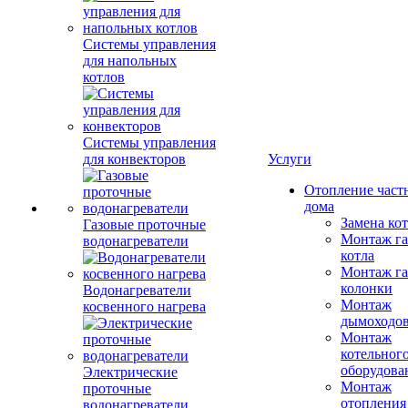
Системы управления
для напольных
котлов
Системы управления
для конвекторов
Услуги
Отопление част
дома
Замена ко
Газовые проточные
Монтаж га
водонагреватели
котла
Монтаж га
колонки
Водонагреватели
Монтаж
косвенного нагрева
дымоходо
Монтаж
котельног
оборудова
Электрические
Монтаж
проточные
отопления
водонагреватели