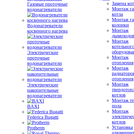
Замена ко
Газовые проточные
Монтаж га
водонагреватели
котла
Монтаж га
колонки
Водонагреватели
Монтаж
косвенного нагрева
дымоходо
Монтаж
котельног
оборудова
Электрические
Монтаж
проточные
отопления
водонагреватели
Монтаж
радиаторо
отопления
Монтаж
Электрические
твердотоп
накопительные
котлов
водонагреватели
Монтаж те
пола
BAXI
Монтаж
электриче
Federica Bugatti
котлов
Установка
Protherm
алюминие