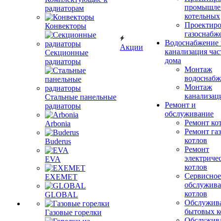
промышле
радиаторам
котельных
Проектиро
Конвекторы
газоснабж
Водоснабжение 
Акции
канализация час
Секционные
дома
радиаторы
Монтаж
водоснабж
Монтаж
канализац
Стальные панельные
Ремонт и
радиаторы
обслуживание
Ремонт ко
Arbonia
Ремонт га
котлов
Buderus
Ремонт
электриче
EVA
котлов
Сервисное
EXEMET
обслужив
котлов
GLOBAL
Обслужив
бытовых к
Газовые горелки
Обслужив