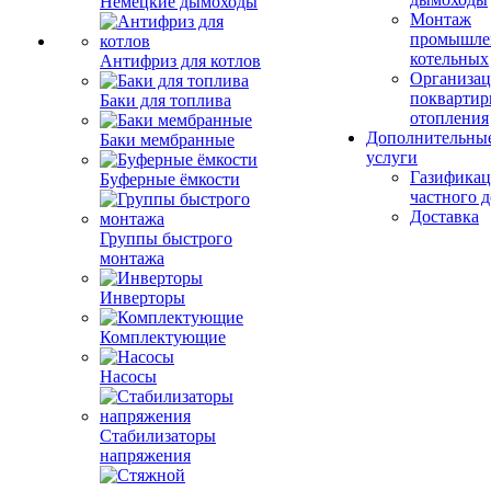
Немецкие дымоходы
Монтаж
промышле
котельных
Антифриз для котлов
Организац
поквартир
Баки для топлива
отопления
Дополнительны
Баки мембранные
услуги
Газификац
Буферные ёмкости
частного 
Доставка
Группы быстрого
монтажа
Инверторы
Комплектующие
Насосы
Стабилизаторы
напряжения