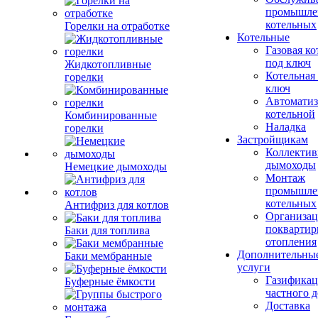
промышле
котельных
Горелки на отработке
Котельные
Газовая ко
под ключ
Жидкотопливные
Котельная
горелки
ключ
Автоматиз
котельной
Комбинированные
Наладка
горелки
Застройщикам
Коллекти
дымоходы
Немецкие дымоходы
Монтаж
промышле
котельных
Антифриз для котлов
Организац
поквартир
Баки для топлива
отопления
Дополнительны
Баки мембранные
услуги
Газификац
Буферные ёмкости
частного 
Доставка