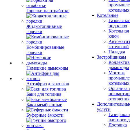
промышле
котельных
Горелки на отработке
Котельные
Газовая ко
под ключ
Жидкотопливные
Котельная
горелки
ключ
Автоматиз
котельной
Комбинированные
Наладка
горелки
Застройщикам
Коллекти
дымоходы
Немецкие дымоходы
Монтаж
промышле
котельных
Антифриз для котлов
Организац
поквартир
Баки для топлива
отопления
Дополнительны
Баки мембранные
услуги
Газификац
Буферные ёмкости
частного 
Доставка