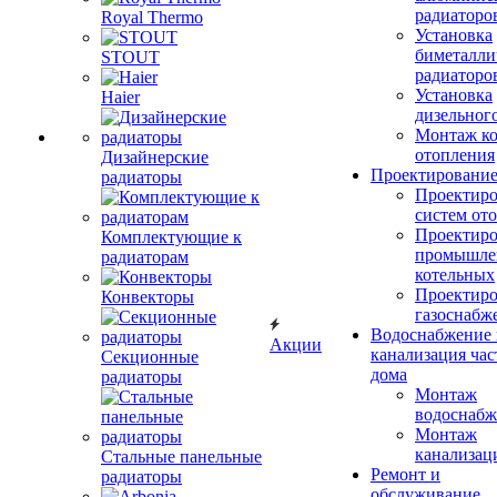
радиаторо
Royal Thermo
Установка
биметалли
STOUT
радиаторо
Установка
Haier
дизельного
Монтаж ко
отопления
Дизайнерские
Проектировани
радиаторы
Проектиро
систем от
Проектиро
Комплектующие к
промышле
радиаторам
котельных
Проектиро
Конвекторы
газоснабж
Водоснабжение 
Акции
канализация час
Секционные
дома
радиаторы
Монтаж
водоснабж
Монтаж
канализац
Стальные панельные
Ремонт и
радиаторы
обслуживание