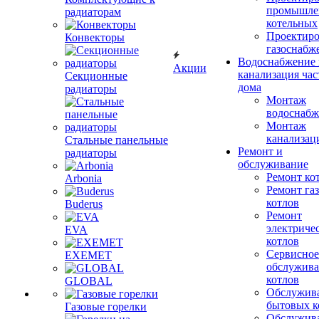
промышле
радиаторам
котельных
Проектиро
Конвекторы
газоснабж
Водоснабжение 
Акции
канализация час
Секционные
дома
радиаторы
Монтаж
водоснабж
Монтаж
канализац
Стальные панельные
Ремонт и
радиаторы
обслуживание
Ремонт ко
Arbonia
Ремонт га
котлов
Buderus
Ремонт
электриче
EVA
котлов
Сервисное
EXEMET
обслужив
котлов
GLOBAL
Обслужив
бытовых к
Газовые горелки
Обслужив