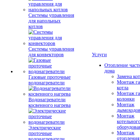
Системы управления
для напольных
котлов
Системы управления
для конвекторов
Услуги
Отопление част
дома
Замена ко
Газовые проточные
Монтаж га
водонагреватели
котла
Монтаж га
колонки
Водонагреватели
Монтаж
косвенного нагрева
дымоходо
Монтаж
котельног
оборудова
Электрические
Монтаж
проточные
отопления
водонагреватели