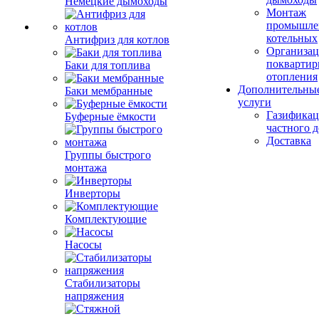
Немецкие дымоходы
Монтаж
промышле
котельных
Антифриз для котлов
Организац
поквартир
Баки для топлива
отопления
Дополнительны
Баки мембранные
услуги
Газификац
Буферные ёмкости
частного 
Доставка
Группы быстрого
монтажа
Инверторы
Комплектующие
Насосы
Стабилизаторы
напряжения