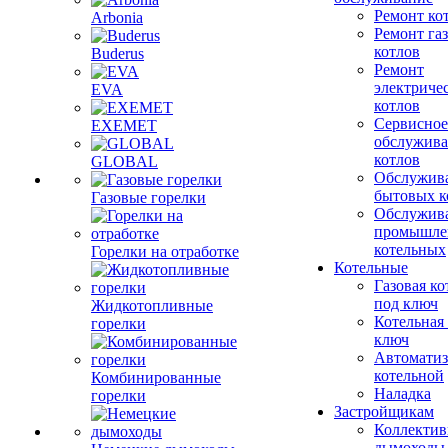
Ремонт ко
Arbonia
Ремонт га
котлов
Buderus
Ремонт
электриче
EVA
котлов
Сервисное
EXEMET
обслужив
котлов
GLOBAL
Обслужив
бытовых к
Газовые горелки
Обслужив
промышле
котельных
Горелки на отработке
Котельные
Газовая ко
под ключ
Жидкотопливные
Котельная
горелки
ключ
Автоматиз
котельной
Комбинированные
Наладка
горелки
Застройщикам
Коллекти
дымоходы