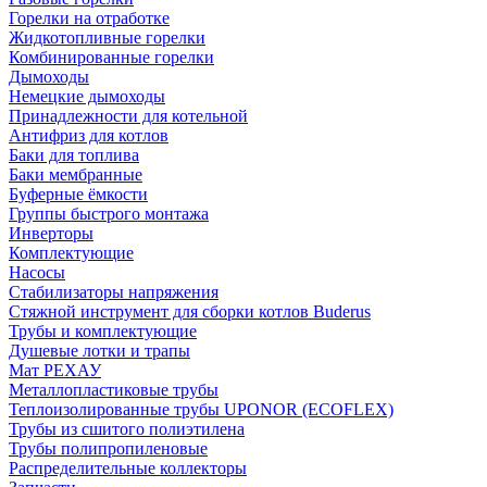
Горелки на отработке
Жидкотопливные горелки
Комбинированные горелки
Дымоходы
Немецкие дымоходы
Принадлежности для котельной
Антифриз для котлов
Баки для топлива
Баки мембранные
Буферные ёмкости
Группы быстрого монтажа
Инверторы
Комплектующие
Насосы
Стабилизаторы напряжения
Стяжной инструмент для сборки котлов Buderus
Трубы и комплектующие
Душевые лотки и трапы
Мат РЕХАУ
Металлопластиковые трубы
Теплоизолированные трубы UPONOR (ECOFLEX)
Трубы из сшитого полиэтилена
Трубы полипропиленовые
Распределительные коллекторы