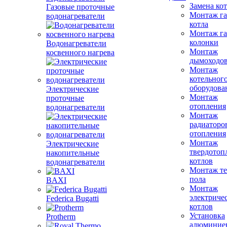
Замена ко
Газовые проточные
Монтаж га
водонагреватели
котла
Монтаж га
колонки
Водонагреватели
Монтаж
косвенного нагрева
дымоходо
Монтаж
котельног
оборудова
Электрические
Монтаж
проточные
отопления
водонагреватели
Монтаж
радиаторо
отопления
Монтаж
Электрические
твердотоп
накопительные
котлов
водонагреватели
Монтаж те
пола
BAXI
Монтаж
электриче
Federica Bugatti
котлов
Установка
Protherm
алюминие