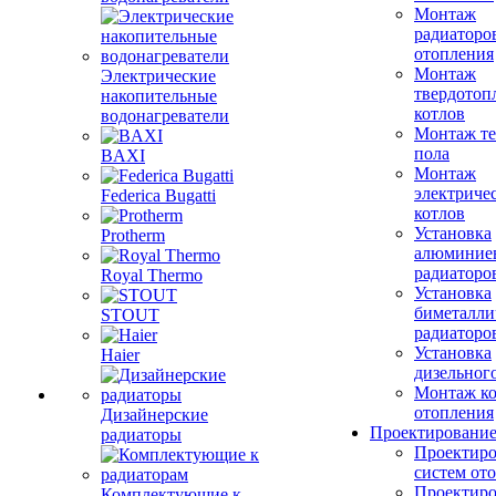
Монтаж
радиаторо
отопления
Монтаж
Электрические
твердотоп
накопительные
котлов
водонагреватели
Монтаж те
пола
BAXI
Монтаж
электриче
Federica Bugatti
котлов
Установка
Protherm
алюминие
радиаторо
Royal Thermo
Установка
биметалли
STOUT
радиаторо
Установка
Haier
дизельного
Монтаж ко
отопления
Дизайнерские
Проектировани
радиаторы
Проектиро
систем от
Проектиро
Комплектующие к