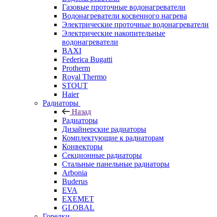
Газовые проточные водонагреватели
Водонагреватели косвенного нагрева
Электрические проточные водонагреватели
Электрические накопительные
водонагреватели
BAXI
Federica Bugatti
Protherm
Royal Thermo
STOUT
Haier
Радиаторы
Назад
Радиаторы
Дизайнерские радиаторы
Комплектующие к радиаторам
Конвекторы
Секционные радиаторы
Стальные панельные радиаторы
Arbonia
Buderus
EVA
EXEMET
GLOBAL
Горелки