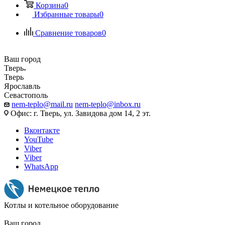
Корзина
0
Избранные товары
0
Сравнение товаров
0
Ваш город
Тверь
Тверь
Ярославль
Севастополь
nem-teplo@mail.ru
nem-teplo@inbox.ru
Офис: г. Тверь, ул. Завидова дом 14, 2 эт.
Вконтакте
YouTube
Viber
Viber
WhatsApp
Котлы и котельное оборудование
Ваш город