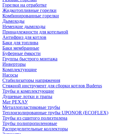
Горелки на отработке
Жидкотопливные горелки
Комбинированные горелки
Дымоходы
Немецкие дымоходы
Принадлежности для котельной
Антифриз для котлов
Баки для топлива
Баки мембранные
Буферные ёмкости
Группы быстрого монтажа
Инверторы
Комплектующие
Насосы
Стабилизаторы напряжения
Стяжной инструмент для сборки котлов Buderus
Трубы и комплектующие
Душевые лотки и трапы
Мат РЕХАУ
Металлопластиковые трубы
Теплоизолированные трубы UPONOR (ECOFLEX)
Трубы из сшитого полиэтилена
Трубы полипропиленовые
Распределительные коллекторы