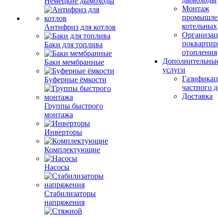
Немецкие дымоходы
Монтаж
промышле
котельных
Антифриз для котлов
Организац
поквартир
Баки для топлива
отопления
Дополнительны
Баки мембранные
услуги
Газификац
Буферные ёмкости
частного 
Доставка
Группы быстрого
монтажа
Инверторы
Комплектующие
Насосы
Стабилизаторы
напряжения