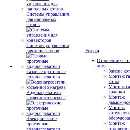
Системы управления
для напольных
котлов
Системы управления
для конвекторов
Услуги
Отопление част
дома
Замена ко
Газовые проточные
Монтаж га
водонагреватели
котла
Монтаж га
колонки
Водонагреватели
Монтаж
косвенного нагрева
дымоходо
Монтаж
котельног
оборудова
Электрические
Монтаж
проточные
отопления
водонагреватели