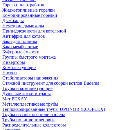
Горелки на отработке
Жидкотопливные горелки
Комбинированные горелки
Дымоходы
Немецкие дымоходы
Принадлежности для котельной
Антифриз для котлов
Баки для топлива
Баки мембранные
Буферные ёмкости
Группы быстрого монтажа
Инверторы
Комплектующие
Насосы
Стабилизаторы напряжения
Стяжной инструмент для сборки котлов Buderus
Трубы и комплектующие
Душевые лотки и трапы
Мат РЕХАУ
Металлопластиковые трубы
Теплоизолированные трубы UPONOR (ECOFLEX)
Трубы из сшитого полиэтилена
Трубы полипропиленовые
Распределительные коллекторы