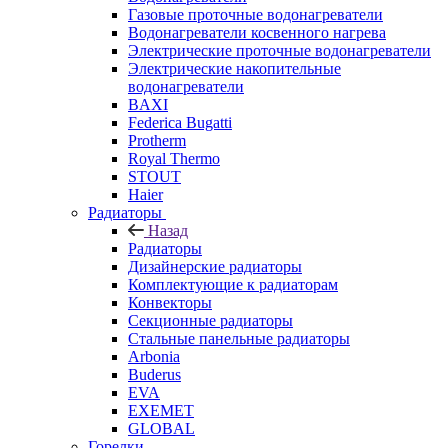
Газовые проточные водонагреватели
Водонагреватели косвенного нагрева
Электрические проточные водонагреватели
Электрические накопительные
водонагреватели
BAXI
Federica Bugatti
Protherm
Royal Thermo
STOUT
Haier
Радиаторы
Назад
Радиаторы
Дизайнерские радиаторы
Комплектующие к радиаторам
Конвекторы
Секционные радиаторы
Стальные панельные радиаторы
Arbonia
Buderus
EVA
EXEMET
GLOBAL
Горелки