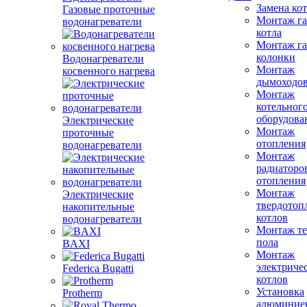
Замена ко
Газовые проточные
Монтаж га
водонагреватели
котла
Монтаж га
колонки
Водонагреватели
Монтаж
косвенного нагрева
дымоходо
Монтаж
котельног
оборудова
Электрические
Монтаж
проточные
отопления
водонагреватели
Монтаж
радиаторо
отопления
Монтаж
Электрические
твердотоп
накопительные
котлов
водонагреватели
Монтаж те
пола
BAXI
Монтаж
электриче
Federica Bugatti
котлов
Установка
Protherm
алюминие