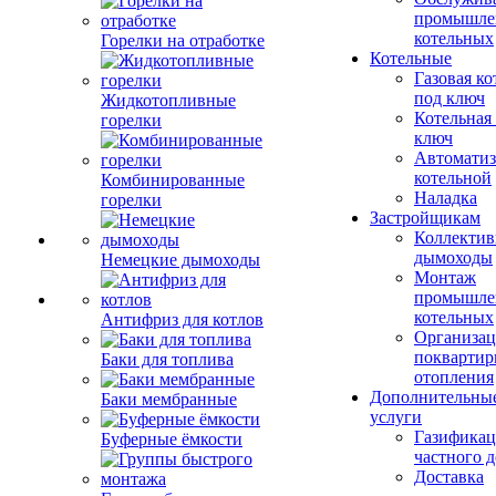
промышле
котельных
Горелки на отработке
Котельные
Газовая ко
под ключ
Жидкотопливные
Котельная
горелки
ключ
Автоматиз
котельной
Комбинированные
Наладка
горелки
Застройщикам
Коллекти
дымоходы
Немецкие дымоходы
Монтаж
промышле
котельных
Антифриз для котлов
Организац
поквартир
Баки для топлива
отопления
Дополнительны
Баки мембранные
услуги
Газификац
Буферные ёмкости
частного 
Доставка