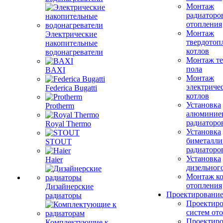
Монтаж
радиаторо
отопления
Монтаж
Электрические
твердотоп
накопительные
котлов
водонагреватели
Монтаж те
пола
BAXI
Монтаж
электриче
Federica Bugatti
котлов
Установка
Protherm
алюминие
радиаторо
Royal Thermo
Установка
биметалли
STOUT
радиаторо
Установка
Haier
дизельного
Монтаж ко
отопления
Дизайнерские
Проектировани
радиаторы
Проектиро
систем от
Проектиро
Комплектующие к