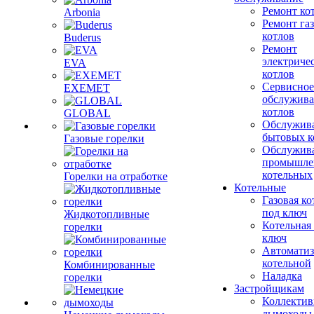
Ремонт ко
Arbonia
Ремонт га
котлов
Buderus
Ремонт
электриче
EVA
котлов
Сервисное
EXEMET
обслужив
котлов
GLOBAL
Обслужив
бытовых к
Газовые горелки
Обслужив
промышле
котельных
Горелки на отработке
Котельные
Газовая ко
под ключ
Жидкотопливные
Котельная
горелки
ключ
Автоматиз
котельной
Комбинированные
Наладка
горелки
Застройщикам
Коллекти
дымоходы