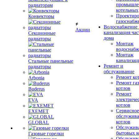
промышле
радиаторам
котельных
Проектиро
Конвекторы
газоснабж
Водоснабжение 
Акции
канализация час
Секционные
дома
радиаторы
Монтаж
водоснабж
Монтаж
канализац
Стальные панельные
Ремонт и
радиаторы
обслуживание
Ремонт ко
Arbonia
Ремонт га
котлов
Buderus
Ремонт
электриче
EVA
котлов
Сервисное
EXEMET
обслужив
котлов
GLOBAL
Обслужив
бытовых к
Газовые горелки
Обслужив