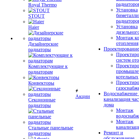
радиаторо
Royal Thermo
Установка
биметалли
STOUT
радиаторо
Установка
Haier
дизельного
Монтаж ко
отопления
Дизайнерские
Проектировани
радиаторы
Проектиро
систем от
Проектиро
Комплектующие к
промышле
радиаторам
котельных
Проектиро
Конвекторы
газоснабж
Водоснабжение 
Акции
канализация час
Секционные
дома
радиаторы
Монтаж
водоснабж
Монтаж
канализац
Стальные панельные
Ремонт и
радиаторы
обслуживание