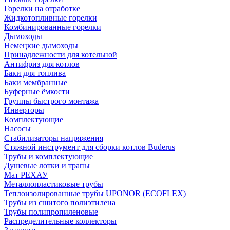
Горелки на отработке
Жидкотопливные горелки
Комбинированные горелки
Дымоходы
Немецкие дымоходы
Принадлежности для котельной
Антифриз для котлов
Баки для топлива
Баки мембранные
Буферные ёмкости
Группы быстрого монтажа
Инверторы
Комплектующие
Насосы
Стабилизаторы напряжения
Стяжной инструмент для сборки котлов Buderus
Трубы и комплектующие
Душевые лотки и трапы
Мат РЕХАУ
Металлопластиковые трубы
Теплоизолированные трубы UPONOR (ECOFLEX)
Трубы из сшитого полиэтилена
Трубы полипропиленовые
Распределительные коллекторы