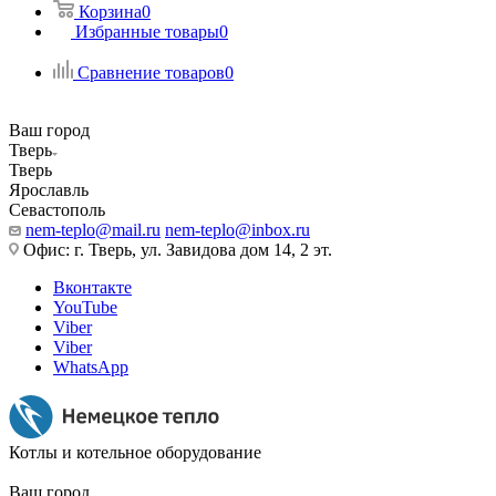
Корзина
0
Избранные товары
0
Сравнение товаров
0
Ваш город
Тверь
Тверь
Ярославль
Севастополь
nem-teplo@mail.ru
nem-teplo@inbox.ru
Офис: г. Тверь, ул. Завидова дом 14, 2 эт.
Вконтакте
YouTube
Viber
Viber
WhatsApp
Котлы и котельное оборудование
Ваш город