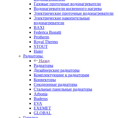
Газовые проточные водонагреватели
Водонагреватели косвенного нагрева
Электрические проточные водонагреватели
Электрические накопительные
водонагреватели
BAXI
Federica Bugatti
Protherm
Royal Thermo
STOUT
Haier
Радиаторы
Назад
Радиаторы
Дизайнерские радиаторы
Комплектующие к радиаторам
Конвекторы
Секционные радиаторы
Стальные панельные радиаторы
Arbonia
Buderus
EVA
EXEMET
GLOBAL
Горелки