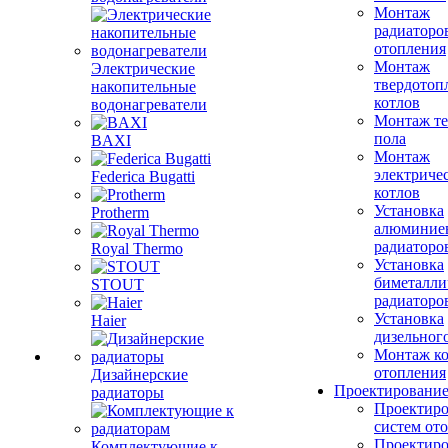
Монтаж
радиаторо
отопления
Монтаж
Электрические
твердотоп
накопительные
котлов
водонагреватели
Монтаж те
пола
BAXI
Монтаж
электриче
Federica Bugatti
котлов
Установка
Protherm
алюминие
радиаторо
Royal Thermo
Установка
биметалли
STOUT
радиаторо
Установка
Haier
дизельного
Монтаж ко
отопления
Дизайнерские
Проектировани
радиаторы
Проектиро
систем от
Проектиро
Комплектующие к