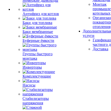
Немецкие дымоходы
Монтаж
промышле
котельных
Антифриз для котлов
Организац
поквартир
Баки для топлива
отопления
Дополнительны
Баки мембранные
услуги
Газификац
Буферные ёмкости
частного 
Доставка
Группы быстрого
монтажа
Инверторы
Комплектующие
Насосы
Стабилизаторы
напряжения