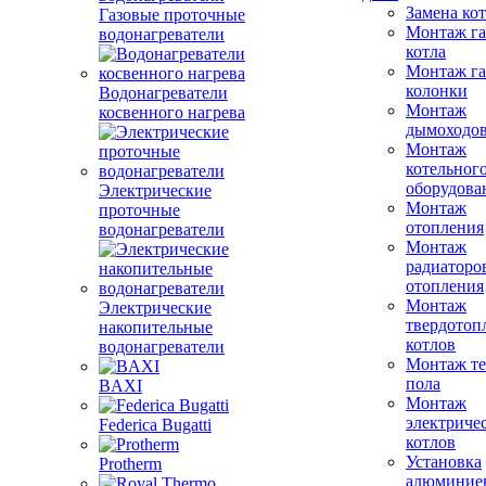
Замена ко
Газовые проточные
Монтаж га
водонагреватели
котла
Монтаж га
колонки
Водонагреватели
Монтаж
косвенного нагрева
дымоходо
Монтаж
котельног
оборудова
Электрические
Монтаж
проточные
отопления
водонагреватели
Монтаж
радиаторо
отопления
Монтаж
Электрические
твердотоп
накопительные
котлов
водонагреватели
Монтаж те
пола
BAXI
Монтаж
электриче
Federica Bugatti
котлов
Установка
Protherm
алюминие