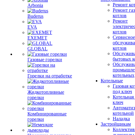
Ремонт ко
Arbonia
Ремонт га
котлов
Buderus
Ремонт
электриче
EVA
котлов
Сервисное
EXEMET
обслужив
котлов
GLOBAL
Обслужив
бытовых к
Газовые горелки
Обслужив
промышле
котельных
Горелки на отработке
Котельные
Газовая ко
под ключ
Жидкотопливные
Котельная
горелки
ключ
Автоматиз
котельной
Комбинированные
Наладка
горелки
Застройщикам
Коллекти
дымоходы