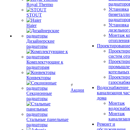
радиаторо
Royal Thermo
Установка
биметалли
STOUT
радиаторо
Установка
Haier
дизельного
Монтаж ко
отопления
Дизайнерские
Проектировани
радиаторы
Проектиро
систем от
Проектиро
Комплектующие к
промышле
радиаторам
котельных
Проектиро
Конвекторы
газоснабж
Водоснабжение 
Акции
канализация час
Секционные
дома
радиаторы
Монтаж
водоснабж
Монтаж
канализац
Стальные панельные
Ремонт и
радиаторы
обслуживание