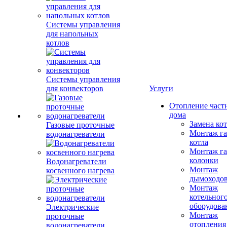
Системы управления
для напольных
котлов
Системы управления
для конвекторов
Услуги
Отопление част
дома
Замена ко
Газовые проточные
Монтаж га
водонагреватели
котла
Монтаж га
колонки
Водонагреватели
Монтаж
косвенного нагрева
дымоходо
Монтаж
котельног
оборудова
Электрические
Монтаж
проточные
отопления
водонагреватели