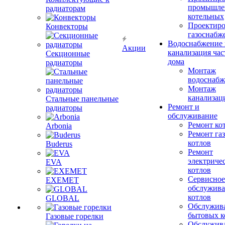
промышле
радиаторам
котельных
Проектиро
Конвекторы
газоснабж
Водоснабжение 
Акции
канализация час
Секционные
дома
радиаторы
Монтаж
водоснабж
Монтаж
канализац
Стальные панельные
Ремонт и
радиаторы
обслуживание
Ремонт ко
Arbonia
Ремонт га
котлов
Buderus
Ремонт
электриче
EVA
котлов
Сервисное
EXEMET
обслужив
котлов
GLOBAL
Обслужив
бытовых к
Газовые горелки
Обслужив