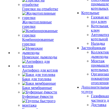
промышле
котельных
Горелки на отработке
Котельные
Газовая ко
под ключ
Жидкотопливные
Котельная
горелки
ключ
Автоматиз
котельной
Комбинированные
Наладка
горелки
Застройщикам
Коллекти
дымоходы
Немецкие дымоходы
Монтаж
промышле
котельных
Антифриз для котлов
Организац
поквартир
Баки для топлива
отопления
Дополнительны
Баки мембранные
услуги
Газификац
Буферные ёмкости
частного 
Доставка