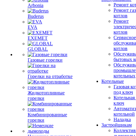
Ремонт ко
Arbonia
Ремонт га
котлов
Buderus
Ремонт
электриче
EVA
котлов
Сервисное
EXEMET
обслужив
котлов
GLOBAL
Обслужив
бытовых к
Газовые горелки
Обслужив
промышле
котельных
Горелки на отработке
Котельные
Газовая ко
под ключ
Жидкотопливные
Котельная
горелки
ключ
Автоматиз
котельной
Комбинированные
Наладка
горелки
Застройщикам
Коллекти
дымоходы