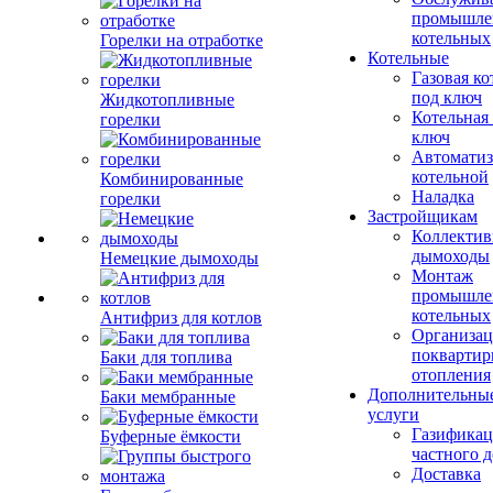
промышле
котельных
Горелки на отработке
Котельные
Газовая ко
под ключ
Жидкотопливные
Котельная
горелки
ключ
Автоматиз
котельной
Комбинированные
Наладка
горелки
Застройщикам
Коллекти
дымоходы
Немецкие дымоходы
Монтаж
промышле
котельных
Антифриз для котлов
Организац
поквартир
Баки для топлива
отопления
Дополнительны
Баки мембранные
услуги
Газификац
Буферные ёмкости
частного 
Доставка