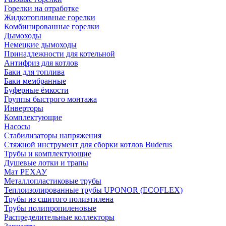
Горелки на отработке
Жидкотопливные горелки
Комбинированные горелки
Дымоходы
Немецкие дымоходы
Принадлежности для котельной
Антифриз для котлов
Баки для топлива
Баки мембранные
Буферные ёмкости
Группы быстрого монтажа
Инверторы
Комплектующие
Насосы
Стабилизаторы напряжения
Стяжной инструмент для сборки котлов Buderus
Трубы и комплектующие
Душевые лотки и трапы
Мат РЕХАУ
Металлопластиковые трубы
Теплоизолированные трубы UPONOR (ECOFLEX)
Трубы из сшитого полиэтилена
Трубы полипропиленовые
Распределительные коллекторы