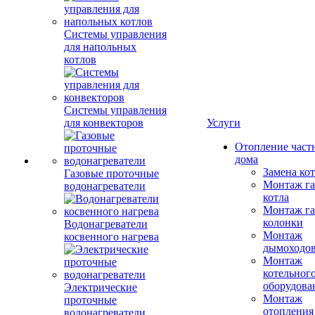
Системы управления
для напольных
котлов
Системы управления
для конвекторов
Услуги
Отопление част
дома
Замена ко
Газовые проточные
Монтаж га
водонагреватели
котла
Монтаж га
колонки
Водонагреватели
Монтаж
косвенного нагрева
дымоходо
Монтаж
котельног
оборудова
Электрические
Монтаж
проточные
отопления
водонагреватели