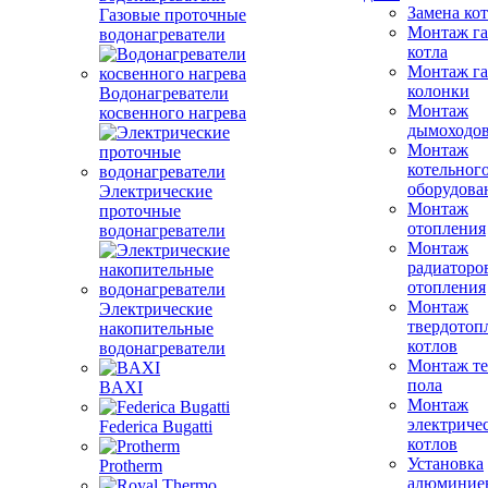
Замена ко
Газовые проточные
Монтаж га
водонагреватели
котла
Монтаж га
колонки
Водонагреватели
Монтаж
косвенного нагрева
дымоходо
Монтаж
котельног
оборудова
Электрические
Монтаж
проточные
отопления
водонагреватели
Монтаж
радиаторо
отопления
Монтаж
Электрические
твердотоп
накопительные
котлов
водонагреватели
Монтаж те
пола
BAXI
Монтаж
электриче
Federica Bugatti
котлов
Установка
Protherm
алюминие