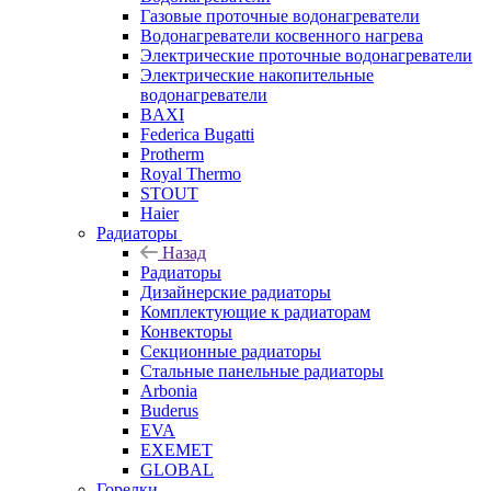
Газовые проточные водонагреватели
Водонагреватели косвенного нагрева
Электрические проточные водонагреватели
Электрические накопительные
водонагреватели
BAXI
Federica Bugatti
Protherm
Royal Thermo
STOUT
Haier
Радиаторы
Назад
Радиаторы
Дизайнерские радиаторы
Комплектующие к радиаторам
Конвекторы
Секционные радиаторы
Стальные панельные радиаторы
Arbonia
Buderus
EVA
EXEMET
GLOBAL
Горелки