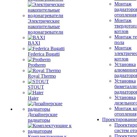
Монтаж
радиаторо
отопления
Монтаж
Электрические
твердотоп
накопительные
котлов
водонагреватели
Монтаж те
пола
BAXI
Монтаж
электриче
Federica Bugatti
котлов
Установка
Protherm
алюминие
радиаторо
Royal Thermo
Установка
биметалли
STOUT
радиаторо
Установка
Haier
дизельного
Монтаж ко
отопления
Дизайнерские
Проектировани
радиаторы
Проектиро
систем от
Проектиро
Комплектующие к