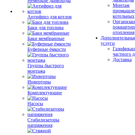
Немецкие дымоходы
Монтаж
промышле
котельных
Антифриз для котлов
Организац
поквартир
Баки для топлива
отопления
Дополнительны
Баки мембранные
услуги
Газификац
Буферные ёмкости
частного 
Доставка
Группы быстрого
монтажа
Инверторы
Комплектующие
Насосы
Стабилизаторы
напряжения