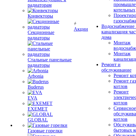
промышле
радиаторам
котельных
Проектиро
Конвекторы
газоснабж
Водоснабжение 
Акции
канализация час
Секционные
дома
радиаторы
Монтаж
водоснабж
Монтаж
канализац
Стальные панельные
Ремонт и
радиаторы
обслуживание
Ремонт ко
Arbonia
Ремонт га
котлов
Buderus
Ремонт
электриче
EVA
котлов
Сервисное
EXEMET
обслужив
котлов
GLOBAL
Обслужив
бытовых к
Газовые горелки
Обслужив