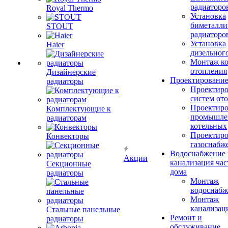
радиаторо
Royal Thermo
Установка
биметалли
STOUT
радиаторо
Установка
Haier
дизельного
Монтаж ко
отопления
Дизайнерские
Проектировани
радиаторы
Проектиро
систем от
Проектиро
Комплектующие к
промышле
радиаторам
котельных
Проектиро
Конвекторы
газоснабж
Водоснабжение 
Акции
канализация час
Секционные
дома
радиаторы
Монтаж
водоснабж
Монтаж
канализац
Стальные панельные
Ремонт и
радиаторы
обслуживание