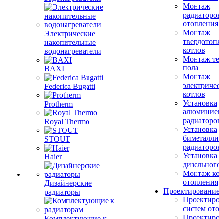
Монтаж
радиаторо
отопления
Монтаж
Электрические
твердотоп
накопительные
котлов
водонагреватели
Монтаж те
пола
BAXI
Монтаж
электриче
Federica Bugatti
котлов
Установка
Protherm
алюминие
радиаторо
Royal Thermo
Установка
биметалли
STOUT
радиаторо
Установка
Haier
дизельного
Монтаж ко
отопления
Дизайнерские
Проектировани
радиаторы
Проектиро
систем от
Проектиро
Комплектующие к