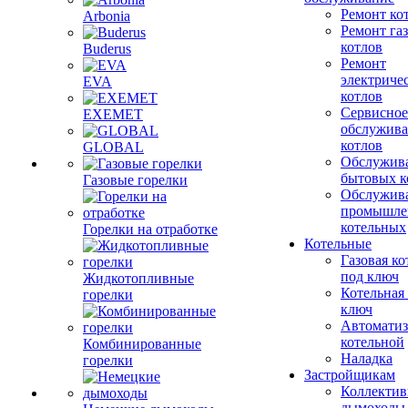
Ремонт ко
Arbonia
Ремонт га
котлов
Buderus
Ремонт
электриче
EVA
котлов
Сервисное
EXEMET
обслужив
котлов
GLOBAL
Обслужив
бытовых к
Газовые горелки
Обслужив
промышле
котельных
Горелки на отработке
Котельные
Газовая ко
под ключ
Жидкотопливные
Котельная
горелки
ключ
Автоматиз
котельной
Комбинированные
Наладка
горелки
Застройщикам
Коллекти
дымоходы