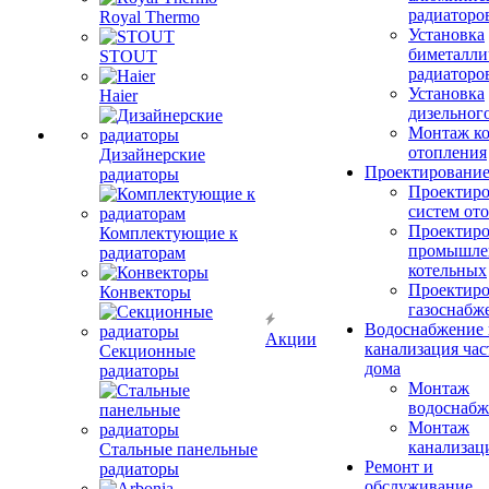
радиаторо
Royal Thermo
Установка
биметалли
STOUT
радиаторо
Установка
Haier
дизельного
Монтаж ко
отопления
Дизайнерские
Проектировани
радиаторы
Проектиро
систем от
Проектиро
Комплектующие к
промышле
радиаторам
котельных
Проектиро
Конвекторы
газоснабж
Водоснабжение 
Акции
канализация час
Секционные
дома
радиаторы
Монтаж
водоснабж
Монтаж
канализац
Стальные панельные
Ремонт и
радиаторы
обслуживание