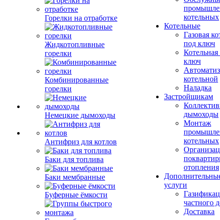
промышле
котельных
Горелки на отработке
Котельные
Газовая ко
под ключ
Жидкотопливные
Котельная
горелки
ключ
Автоматиз
котельной
Комбинированные
Наладка
горелки
Застройщикам
Коллекти
дымоходы
Немецкие дымоходы
Монтаж
промышле
котельных
Антифриз для котлов
Организац
поквартир
Баки для топлива
отопления
Дополнительны
Баки мембранные
услуги
Газификац
Буферные ёмкости
частного 
Доставка