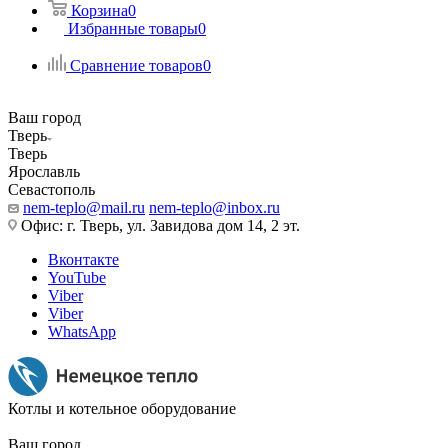
Корзина
0
Избранные товары
0
Сравнение товаров
0
Ваш город
Тверь
Тверь
Ярославль
Севастополь
nem-teplo@mail.ru
nem-teplo@inbox.ru
Офис: г. Тверь, ул. Завидова дом 14, 2 эт.
Вконтакте
YouTube
Viber
Viber
WhatsApp
Котлы и котельное оборудование
Ваш город