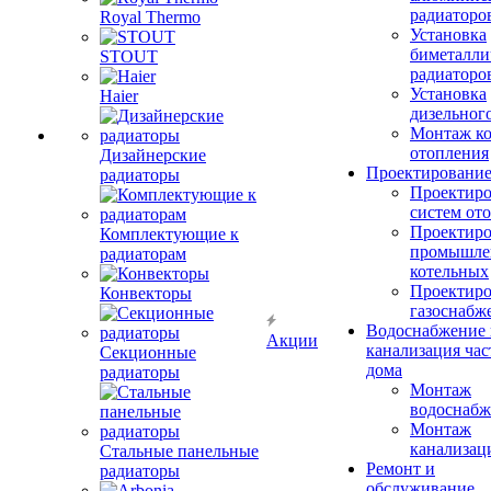
радиаторо
Royal Thermo
Установка
биметалли
STOUT
радиаторо
Установка
Haier
дизельного
Монтаж ко
отопления
Дизайнерские
Проектировани
радиаторы
Проектиро
систем от
Проектиро
Комплектующие к
промышле
радиаторам
котельных
Проектиро
Конвекторы
газоснабж
Водоснабжение 
Акции
канализация час
Секционные
дома
радиаторы
Монтаж
водоснабж
Монтаж
канализац
Стальные панельные
Ремонт и
радиаторы
обслуживание