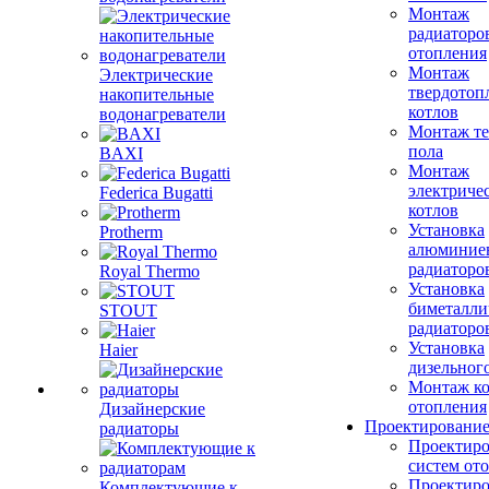
Монтаж
радиаторо
отопления
Монтаж
Электрические
твердотоп
накопительные
котлов
водонагреватели
Монтаж те
пола
BAXI
Монтаж
электриче
Federica Bugatti
котлов
Установка
Protherm
алюминие
радиаторо
Royal Thermo
Установка
биметалли
STOUT
радиаторо
Установка
Haier
дизельного
Монтаж ко
отопления
Дизайнерские
Проектировани
радиаторы
Проектиро
систем от
Проектиро
Комплектующие к