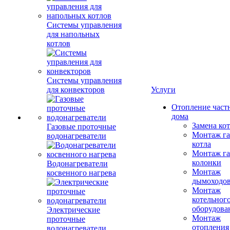
Системы управления
для напольных
котлов
Системы управления
для конвекторов
Услуги
Отопление част
дома
Замена ко
Газовые проточные
Монтаж га
водонагреватели
котла
Монтаж га
колонки
Водонагреватели
Монтаж
косвенного нагрева
дымоходо
Монтаж
котельног
оборудова
Электрические
Монтаж
проточные
отопления
водонагреватели