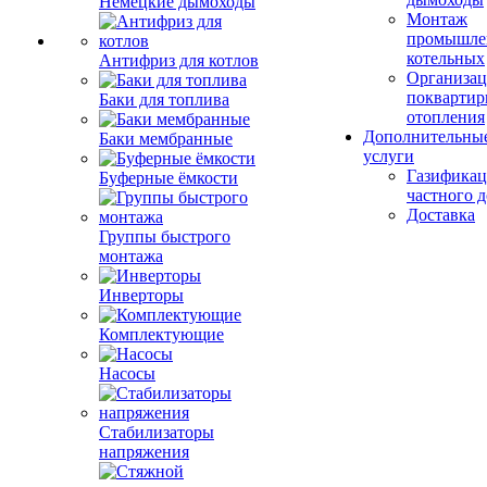
Немецкие дымоходы
Монтаж
промышле
котельных
Антифриз для котлов
Организац
поквартир
Баки для топлива
отопления
Дополнительны
Баки мембранные
услуги
Газификац
Буферные ёмкости
частного 
Доставка
Группы быстрого
монтажа
Инверторы
Комплектующие
Насосы
Стабилизаторы
напряжения