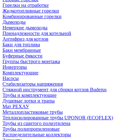
Горелки на отработке
Жидкотопливные горелки
Комбинированные горелки
Дымоходы
Немецкие дымоходы
Принадлежности для котельной
Антифриз для котлов
Баки для топлива
Баки мембранные
Буферные ёмкости
Группы быстрого монтажа
Инверторы
Комплектующие
Насосы
Стабилизаторы напряжения
Стяжной инструмент для сборки котлов Buderus
Трубы и комплектующие
Душевые лотки и трапы
Мат РЕХАУ
Металлопластиковые трубы
Теплоизолированные трубы UPONOR (ECOFLEX)
Трубы из сшитого полиэтилена
Трубы полипропиленовые
Распределительные коллекторы