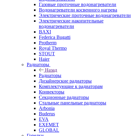
Газовые проточные водонагреватели
Водонагреватели косвенного нагрева
Электрические проточные водонагреватели
Электрические накопительные
водонагреватели
BAXI
Federica Bugatti
Protherm
Royal Thermo
STOUT
Haier
Радиаторы
Назад
Радиаторы
Дизайнерские радиаторы
Комплектующие к радиаторам
Конвекторы
Секционные радиаторы
Стальные панельные радиаторы
Arbonia
Buderus
EVA
EXEMET
GLOBAL
Горелки