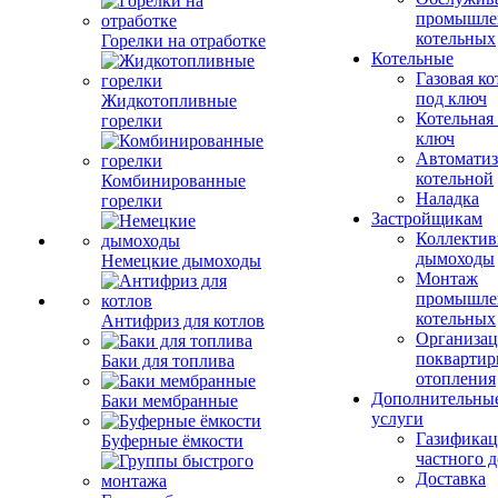
промышле
котельных
Горелки на отработке
Котельные
Газовая ко
под ключ
Жидкотопливные
Котельная
горелки
ключ
Автоматиз
котельной
Комбинированные
Наладка
горелки
Застройщикам
Коллекти
дымоходы
Немецкие дымоходы
Монтаж
промышле
котельных
Антифриз для котлов
Организац
поквартир
Баки для топлива
отопления
Дополнительны
Баки мембранные
услуги
Газификац
Буферные ёмкости
частного 
Доставка