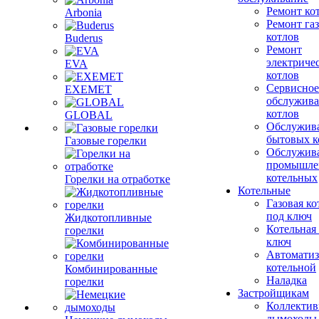
Ремонт ко
Arbonia
Ремонт га
котлов
Buderus
Ремонт
электриче
EVA
котлов
Сервисное
EXEMET
обслужив
котлов
GLOBAL
Обслужив
бытовых к
Газовые горелки
Обслужив
промышле
котельных
Горелки на отработке
Котельные
Газовая ко
под ключ
Жидкотопливные
Котельная
горелки
ключ
Автоматиз
котельной
Комбинированные
Наладка
горелки
Застройщикам
Коллекти
дымоходы