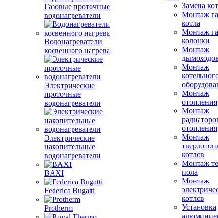
Замена ко
Газовые проточные
Монтаж га
водонагреватели
котла
Монтаж га
колонки
Водонагреватели
Монтаж
косвенного нагрева
дымоходо
Монтаж
котельног
оборудова
Электрические
Монтаж
проточные
отопления
водонагреватели
Монтаж
радиаторо
отопления
Монтаж
Электрические
твердотоп
накопительные
котлов
водонагреватели
Монтаж те
пола
BAXI
Монтаж
электриче
Federica Bugatti
котлов
Установка
Protherm
алюминие