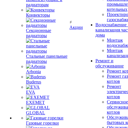
промышле
радиаторам
котельных
Проектиро
Конвекторы
газоснабж
Водоснабжение 
Акции
канализация час
Секционные
дома
радиаторы
Монтаж
водоснабж
Монтаж
канализац
Стальные панельные
Ремонт и
радиаторы
обслуживание
Ремонт ко
Arbonia
Ремонт га
котлов
Buderus
Ремонт
электриче
EVA
котлов
Сервисное
EXEMET
обслужив
котлов
GLOBAL
Обслужив
бытовых к
Газовые горелки
Обслужив