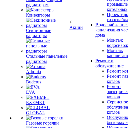
промышле
радиаторам
котельных
Проектиро
Конвекторы
газоснабж
Водоснабжение 
Акции
канализация час
Секционные
дома
радиаторы
Монтаж
водоснабж
Монтаж
канализац
Стальные панельные
Ремонт и
радиаторы
обслуживание
Ремонт ко
Arbonia
Ремонт га
котлов
Buderus
Ремонт
электриче
EVA
котлов
Сервисное
EXEMET
обслужив
котлов
GLOBAL
Обслужив
бытовых к
Газовые горелки
Обслужив