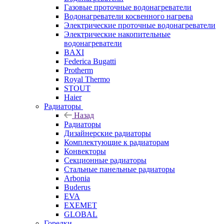
Газовые проточные водонагреватели
Водонагреватели косвенного нагрева
Электрические проточные водонагреватели
Электрические накопительные
водонагреватели
BAXI
Federica Bugatti
Protherm
Royal Thermo
STOUT
Haier
Радиаторы
Назад
Радиаторы
Дизайнерские радиаторы
Комплектующие к радиаторам
Конвекторы
Секционные радиаторы
Стальные панельные радиаторы
Arbonia
Buderus
EVA
EXEMET
GLOBAL
Горелки