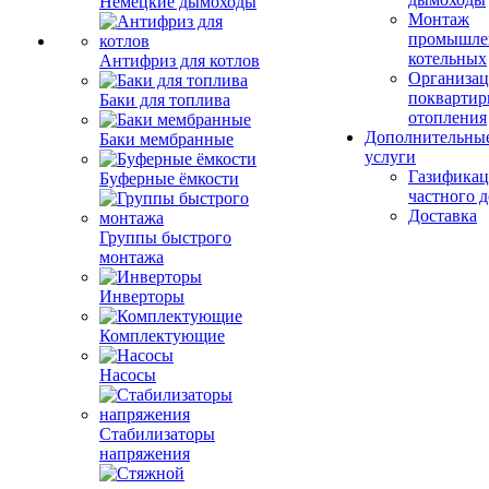
Немецкие дымоходы
Монтаж
промышле
котельных
Антифриз для котлов
Организац
поквартир
Баки для топлива
отопления
Дополнительны
Баки мембранные
услуги
Газификац
Буферные ёмкости
частного 
Доставка
Группы быстрого
монтажа
Инверторы
Комплектующие
Насосы
Стабилизаторы
напряжения