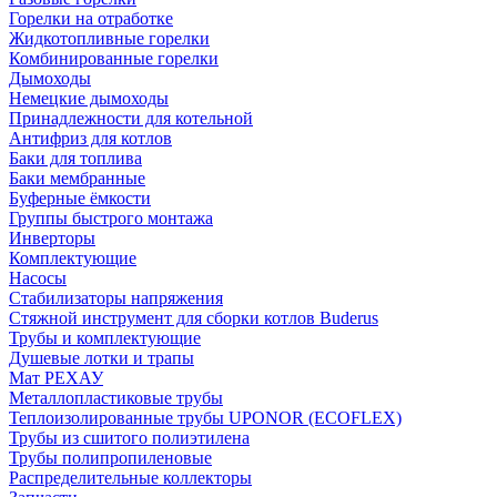
Горелки на отработке
Жидкотопливные горелки
Комбинированные горелки
Дымоходы
Немецкие дымоходы
Принадлежности для котельной
Антифриз для котлов
Баки для топлива
Баки мембранные
Буферные ёмкости
Группы быстрого монтажа
Инверторы
Комплектующие
Насосы
Стабилизаторы напряжения
Стяжной инструмент для сборки котлов Buderus
Трубы и комплектующие
Душевые лотки и трапы
Мат РЕХАУ
Металлопластиковые трубы
Теплоизолированные трубы UPONOR (ECOFLEX)
Трубы из сшитого полиэтилена
Трубы полипропиленовые
Распределительные коллекторы