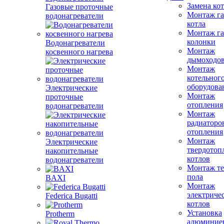
Замена ко
Газовые проточные
Монтаж га
водонагреватели
котла
Монтаж га
колонки
Водонагреватели
Монтаж
косвенного нагрева
дымоходо
Монтаж
котельног
оборудова
Электрические
Монтаж
проточные
отопления
водонагреватели
Монтаж
радиаторо
отопления
Монтаж
Электрические
твердотоп
накопительные
котлов
водонагреватели
Монтаж те
пола
BAXI
Монтаж
электриче
Federica Bugatti
котлов
Установка
Protherm
алюминие