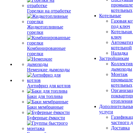
промышле
котельных
Горелки на отработке
Котельные
Газовая ко
под ключ
Жидкотопливные
Котельная
горелки
ключ
Автоматиз
котельной
Комбинированные
Наладка
горелки
Застройщикам
Коллекти
дымоходы
Немецкие дымоходы
Монтаж
промышле
котельных
Антифриз для котлов
Организац
поквартир
Баки для топлива
отопления
Дополнительны
Баки мембранные
услуги
Газификац
Буферные ёмкости
частного 
Доставка