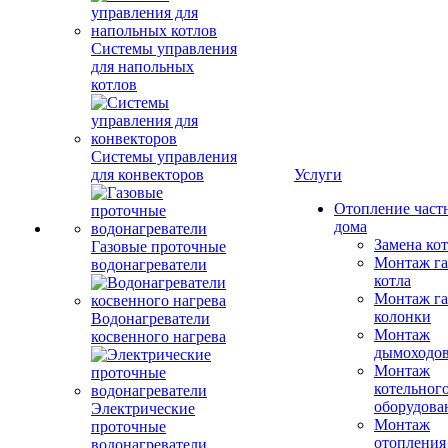
Системы управления
для напольных
котлов
Системы управления
для конвекторов
Услуги
Отопление част
дома
Замена ко
Газовые проточные
Монтаж га
водонагреватели
котла
Монтаж га
колонки
Водонагреватели
Монтаж
косвенного нагрева
дымоходо
Монтаж
котельног
оборудова
Электрические
Монтаж
проточные
отопления
водонагреватели