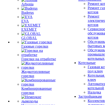
Ремонт ко
Arbonia
Ремонт га
котлов
Buderus
Ремонт
электриче
EVA
котлов
Сервисное
EXEMET
обслужив
котлов
GLOBAL
Обслужив
бытовых к
Газовые горелки
Обслужив
промышле
котельных
Горелки на отработке
Котельные
Газовая ко
под ключ
Жидкотопливные
Котельная
горелки
ключ
Автоматиз
котельной
Комбинированные
Наладка
горелки
Застройщикам
Коллекти
дымоходы