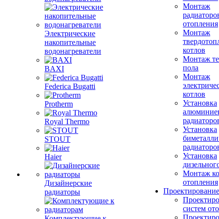
Монтаж
радиаторо
отопления
Монтаж
Электрические
твердотоп
накопительные
котлов
водонагреватели
Монтаж те
пола
BAXI
Монтаж
электриче
Federica Bugatti
котлов
Установка
Protherm
алюминие
радиаторо
Royal Thermo
Установка
биметалли
STOUT
радиаторо
Установка
Haier
дизельного
Монтаж ко
отопления
Дизайнерские
Проектировани
радиаторы
Проектиро
систем от
Проектиро
Комплектующие к