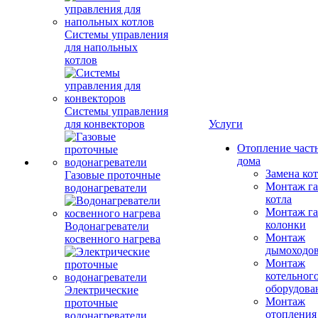
Системы управления
для напольных
котлов
Системы управления
для конвекторов
Услуги
Отопление част
дома
Замена ко
Газовые проточные
Монтаж га
водонагреватели
котла
Монтаж га
колонки
Водонагреватели
Монтаж
косвенного нагрева
дымоходо
Монтаж
котельног
оборудова
Электрические
Монтаж
проточные
отопления
водонагреватели