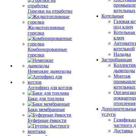
промышле
котельных
Горелки на отработке
Котельные
Газовая ко
под ключ
Жидкотопливные
Котельная
горелки
ключ
Автоматиз
котельной
Комбинированные
Наладка
горелки
Застройщикам
Коллекти
дымоходы
Немецкие дымоходы
Монтаж
промышле
котельных
Антифриз для котлов
Организац
поквартир
Баки для топлива
отопления
Дополнительны
Баки мембранные
услуги
Газификац
Буферные ёмкости
частного 
Доставка