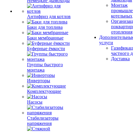
Немецкие дымоходы
Монтаж
промышле
котельных
Антифриз для котлов
Организац
поквартир
Баки для топлива
отопления
Дополнительны
Баки мембранные
услуги
Газификац
Буферные ёмкости
частного 
Доставка
Группы быстрого
монтажа
Инверторы
Комплектующие
Насосы
Стабилизаторы
напряжения