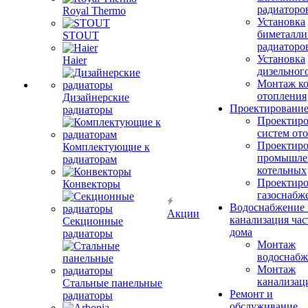
радиаторо
Royal Thermo
Установка
биметалли
STOUT
радиаторо
Установка
Haier
дизельного
Монтаж ко
отопления
Дизайнерские
Проектировани
радиаторы
Проектиро
систем от
Проектиро
Комплектующие к
промышле
радиаторам
котельных
Проектиро
Конвекторы
газоснабж
Водоснабжение 
Акции
канализация час
Секционные
дома
радиаторы
Монтаж
водоснабж
Монтаж
канализац
Стальные панельные
Ремонт и
радиаторы
обслуживание