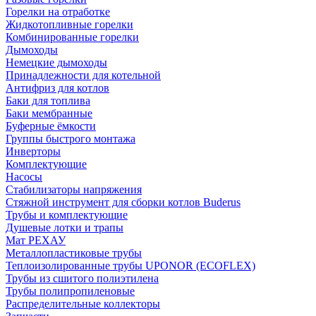
Горелки на отработке
Жидкотопливные горелки
Комбинированные горелки
Дымоходы
Немецкие дымоходы
Принадлежности для котельной
Антифриз для котлов
Баки для топлива
Баки мембранные
Буферные ёмкости
Группы быстрого монтажа
Инверторы
Комплектующие
Насосы
Стабилизаторы напряжения
Стяжной инструмент для сборки котлов Buderus
Трубы и комплектующие
Душевые лотки и трапы
Мат РЕХАУ
Металлопластиковые трубы
Теплоизолированные трубы UPONOR (ECOFLEX)
Трубы из сшитого полиэтилена
Трубы полипропиленовые
Распределительные коллекторы