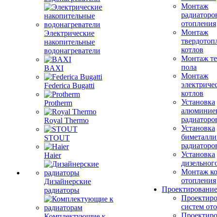
Монтаж
радиаторо
отопления
Монтаж
Электрические
твердотоп
накопительные
котлов
водонагреватели
Монтаж те
пола
BAXI
Монтаж
электриче
Federica Bugatti
котлов
Установка
Protherm
алюминие
радиаторо
Royal Thermo
Установка
биметалли
STOUT
радиаторо
Установка
Haier
дизельного
Монтаж ко
отопления
Дизайнерские
Проектировани
радиаторы
Проектиро
систем от
Проектиро
Комплектующие к