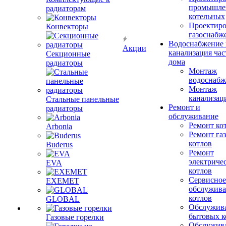
промышле
радиаторам
котельных
Проектиро
Конвекторы
газоснабж
Водоснабжение 
Акции
канализация час
Секционные
дома
радиаторы
Монтаж
водоснабж
Монтаж
канализац
Стальные панельные
Ремонт и
радиаторы
обслуживание
Ремонт ко
Arbonia
Ремонт га
котлов
Buderus
Ремонт
электриче
EVA
котлов
Сервисное
EXEMET
обслужив
котлов
GLOBAL
Обслужив
бытовых к
Газовые горелки
Обслужив