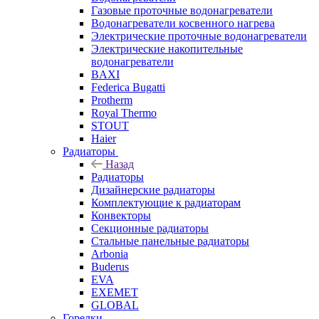
Газовые проточные водонагреватели
Водонагреватели косвенного нагрева
Электрические проточные водонагреватели
Электрические накопительные
водонагреватели
BAXI
Federica Bugatti
Protherm
Royal Thermo
STOUT
Haier
Радиаторы
Назад
Радиаторы
Дизайнерские радиаторы
Комплектующие к радиаторам
Конвекторы
Секционные радиаторы
Стальные панельные радиаторы
Arbonia
Buderus
EVA
EXEMET
GLOBAL
Горелки