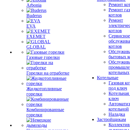
Ремонт ко
Arbonia
Ремонт га
котлов
Buderus
Ремонт
электриче
EVA
котлов
Сервисное
EXEMET
обслужив
котлов
GLOBAL
Обслужив
бытовых к
Газовые горелки
Обслужив
промышле
котельных
Горелки на отработке
Котельные
Газовая ко
под ключ
Жидкотопливные
Котельная
горелки
ключ
Автоматиз
котельной
Комбинированные
Наладка
горелки
Застройщикам
Коллекти
дымоходы