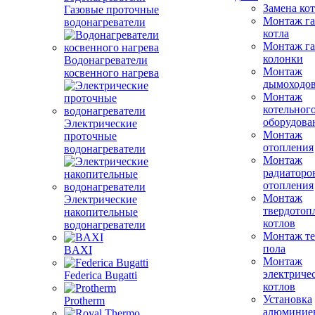
Замена ко
Газовые проточные
Монтаж га
водонагреватели
котла
Монтаж га
колонки
Водонагреватели
Монтаж
косвенного нагрева
дымоходо
Монтаж
котельног
оборудова
Электрические
Монтаж
проточные
отопления
водонагреватели
Монтаж
радиаторо
отопления
Монтаж
Электрические
твердотоп
накопительные
котлов
водонагреватели
Монтаж те
пола
BAXI
Монтаж
электриче
Federica Bugatti
котлов
Установка
Protherm
алюминие