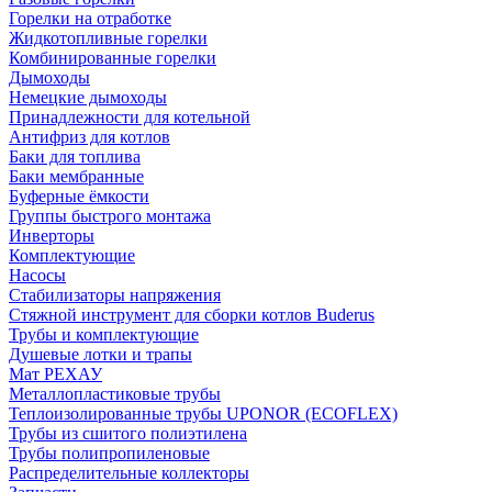
Горелки на отработке
Жидкотопливные горелки
Комбинированные горелки
Дымоходы
Немецкие дымоходы
Принадлежности для котельной
Антифриз для котлов
Баки для топлива
Баки мембранные
Буферные ёмкости
Группы быстрого монтажа
Инверторы
Комплектующие
Насосы
Стабилизаторы напряжения
Стяжной инструмент для сборки котлов Buderus
Трубы и комплектующие
Душевые лотки и трапы
Мат РЕХАУ
Металлопластиковые трубы
Теплоизолированные трубы UPONOR (ECOFLEX)
Трубы из сшитого полиэтилена
Трубы полипропиленовые
Распределительные коллекторы