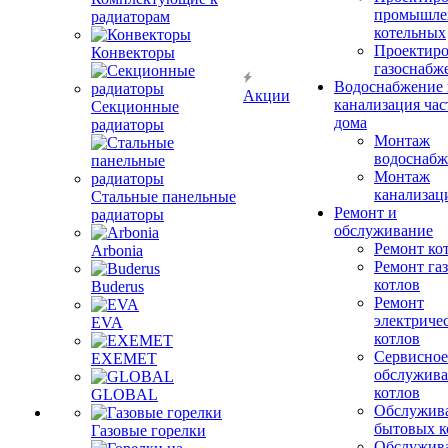
промышле
радиаторам
котельных
Проектиро
Конвекторы
газоснабж
Водоснабжение 
Акции
канализация час
Секционные
дома
радиаторы
Монтаж
водоснабж
Монтаж
канализац
Стальные панельные
Ремонт и
радиаторы
обслуживание
Ремонт ко
Arbonia
Ремонт га
котлов
Buderus
Ремонт
электриче
EVA
котлов
Сервисное
EXEMET
обслужив
котлов
GLOBAL
Обслужив
бытовых к
Газовые горелки
Обслужив