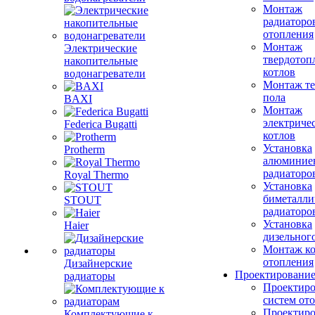
Монтаж
радиаторо
отопления
Монтаж
Электрические
твердотоп
накопительные
котлов
водонагреватели
Монтаж те
пола
BAXI
Монтаж
электриче
Federica Bugatti
котлов
Установка
Protherm
алюминие
радиаторо
Royal Thermo
Установка
биметалли
STOUT
радиаторо
Установка
Haier
дизельного
Монтаж ко
отопления
Дизайнерские
Проектировани
радиаторы
Проектиро
систем от
Проектиро
Комплектующие к