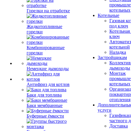
промышле
котельных
Горелки на отработке
Котельные
Газовая ко
под ключ
Жидкотопливные
Котельная
горелки
ключ
Автоматиз
котельной
Комбинированные
Наладка
горелки
Застройщикам
Коллекти
дымоходы
Немецкие дымоходы
Монтаж
промышле
котельных
Антифриз для котлов
Организац
поквартир
Баки для топлива
отопления
Дополнительны
Баки мембранные
услуги
Газификац
Буферные ёмкости
частного 
Доставка