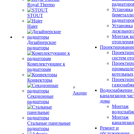
радиаторо
Royal Thermo
Установка
биметалли
STOUT
радиаторо
Установка
Haier
дизельного
Монтаж ко
отопления
Дизайнерские
Проектировани
радиаторы
Проектиро
систем от
Проектиро
Комплектующие к
промышле
радиаторам
котельных
Проектиро
Конвекторы
газоснабж
Водоснабжение 
Акции
канализация час
Секционные
дома
радиаторы
Монтаж
водоснабж
Монтаж
канализац
Стальные панельные
Ремонт и
радиаторы
обслуживание