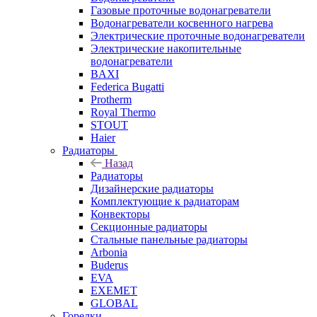
Газовые проточные водонагреватели
Водонагреватели косвенного нагрева
Электрические проточные водонагреватели
Электрические накопительные
водонагреватели
BAXI
Federica Bugatti
Protherm
Royal Thermo
STOUT
Haier
Радиаторы
Назад
Радиаторы
Дизайнерские радиаторы
Комплектующие к радиаторам
Конвекторы
Секционные радиаторы
Стальные панельные радиаторы
Arbonia
Buderus
EVA
EXEMET
GLOBAL
Горелки