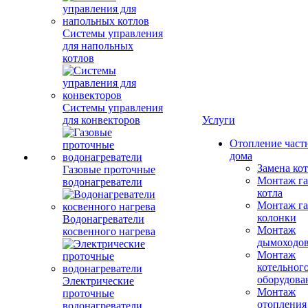
Системы управления
для напольных
котлов
Системы управления
для конвекторов
Услуги
Отопление част
дома
Замена ко
Газовые проточные
Монтаж га
водонагреватели
котла
Монтаж га
колонки
Водонагреватели
Монтаж
косвенного нагрева
дымоходо
Монтаж
котельног
оборудова
Электрические
Монтаж
проточные
отопления
водонагреватели