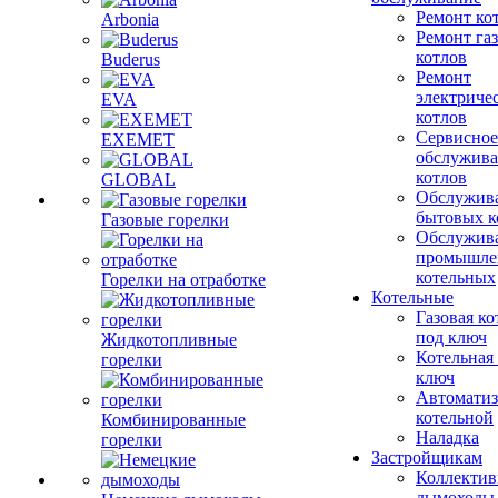
Ремонт ко
Arbonia
Ремонт га
котлов
Buderus
Ремонт
электриче
EVA
котлов
Сервисное
EXEMET
обслужив
котлов
GLOBAL
Обслужив
бытовых к
Газовые горелки
Обслужив
промышле
котельных
Горелки на отработке
Котельные
Газовая ко
под ключ
Жидкотопливные
Котельная
горелки
ключ
Автоматиз
котельной
Комбинированные
Наладка
горелки
Застройщикам
Коллекти
дымоходы