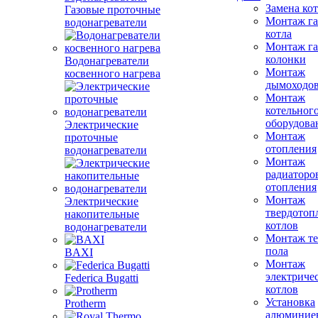
Замена ко
Газовые проточные
Монтаж га
водонагреватели
котла
Монтаж га
колонки
Водонагреватели
Монтаж
косвенного нагрева
дымоходо
Монтаж
котельног
оборудова
Электрические
Монтаж
проточные
отопления
водонагреватели
Монтаж
радиаторо
отопления
Монтаж
Электрические
твердотоп
накопительные
котлов
водонагреватели
Монтаж те
пола
BAXI
Монтаж
электриче
Federica Bugatti
котлов
Установка
Protherm
алюминие