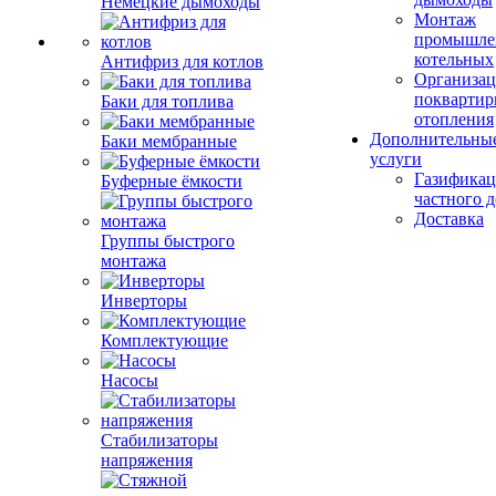
Немецкие дымоходы
Монтаж
промышле
котельных
Антифриз для котлов
Организац
поквартир
Баки для топлива
отопления
Дополнительны
Баки мембранные
услуги
Газификац
Буферные ёмкости
частного 
Доставка
Группы быстрого
монтажа
Инверторы
Комплектующие
Насосы
Стабилизаторы
напряжения