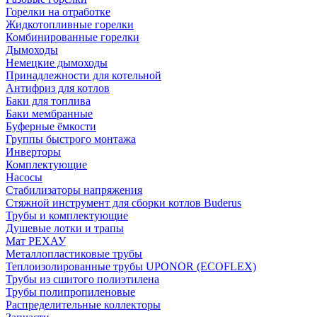
Горелки на отработке
Жидкотопливные горелки
Комбинированные горелки
Дымоходы
Немецкие дымоходы
Принадлежности для котельной
Антифриз для котлов
Баки для топлива
Баки мембранные
Буферные ёмкости
Группы быстрого монтажа
Инверторы
Комплектующие
Насосы
Стабилизаторы напряжения
Стяжной инструмент для сборки котлов Buderus
Трубы и комплектующие
Душевые лотки и трапы
Мат РЕХАУ
Металлопластиковые трубы
Теплоизолированные трубы UPONOR (ECOFLEX)
Трубы из сшитого полиэтилена
Трубы полипропиленовые
Распределительные коллекторы