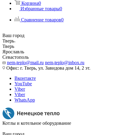
Корзина
0
Избранные товары
0
Сравнение товаров
0
Ваш город
Тверь
Тверь
Ярославль
Севастополь
nem-teplo@mail.ru
nem-teplo@inbox.ru
Офис: г. Тверь, ул. Завидова дом 14, 2 эт.
Вконтакте
YouTube
Viber
Viber
WhatsApp
Котлы и котельное оборудование
Ваш город