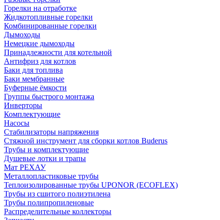
Горелки на отработке
Жидкотопливные горелки
Комбинированные горелки
Дымоходы
Немецкие дымоходы
Принадлежности для котельной
Антифриз для котлов
Баки для топлива
Баки мембранные
Буферные ёмкости
Группы быстрого монтажа
Инверторы
Комплектующие
Насосы
Стабилизаторы напряжения
Стяжной инструмент для сборки котлов Buderus
Трубы и комплектующие
Душевые лотки и трапы
Мат РЕХАУ
Металлопластиковые трубы
Теплоизолированные трубы UPONOR (ECOFLEX)
Трубы из сшитого полиэтилена
Трубы полипропиленовые
Распределительные коллекторы