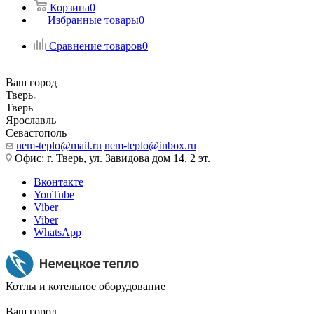
Корзина
0
Избранные товары
0
Сравнение товаров
0
Ваш город
Тверь
Тверь
Ярославль
Севастополь
nem-teplo@mail.ru
nem-teplo@inbox.ru
Офис: г. Тверь, ул. Завидова дом 14, 2 эт.
Вконтакте
YouTube
Viber
Viber
WhatsApp
Котлы и котельное оборудование
Ваш город