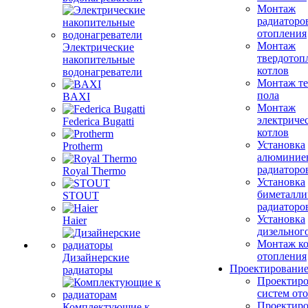
Монтаж
радиаторо
отопления
Монтаж
Электрические
твердотоп
накопительные
котлов
водонагреватели
Монтаж те
пола
BAXI
Монтаж
электриче
Federica Bugatti
котлов
Установка
Protherm
алюминие
радиаторо
Royal Thermo
Установка
биметалли
STOUT
радиаторо
Установка
Haier
дизельного
Монтаж ко
отопления
Дизайнерские
Проектировани
радиаторы
Проектиро
систем от
Проектиро
Комплектующие к