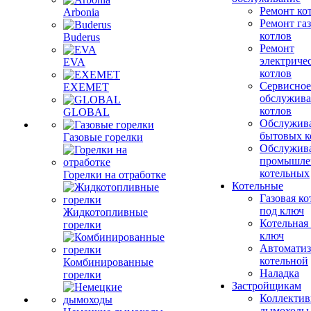
Ремонт ко
Arbonia
Ремонт га
котлов
Buderus
Ремонт
электриче
EVA
котлов
Сервисное
EXEMET
обслужив
котлов
GLOBAL
Обслужив
бытовых к
Газовые горелки
Обслужив
промышле
котельных
Горелки на отработке
Котельные
Газовая ко
под ключ
Жидкотопливные
Котельная
горелки
ключ
Автоматиз
котельной
Комбинированные
Наладка
горелки
Застройщикам
Коллекти
дымоходы