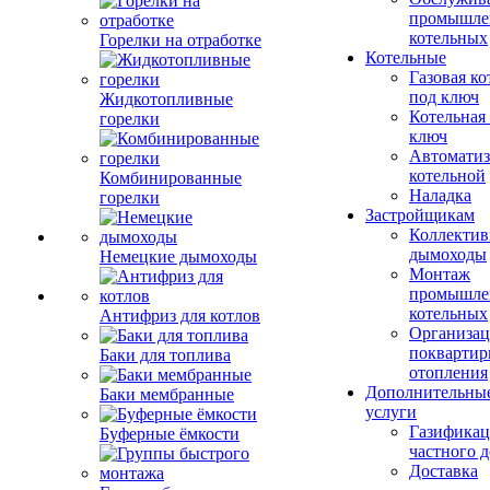
промышле
котельных
Горелки на отработке
Котельные
Газовая ко
под ключ
Жидкотопливные
Котельная
горелки
ключ
Автоматиз
котельной
Комбинированные
Наладка
горелки
Застройщикам
Коллекти
дымоходы
Немецкие дымоходы
Монтаж
промышле
котельных
Антифриз для котлов
Организац
поквартир
Баки для топлива
отопления
Дополнительны
Баки мембранные
услуги
Газификац
Буферные ёмкости
частного 
Доставка