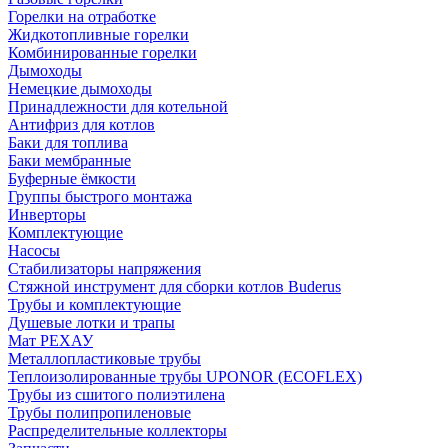
Горелки на отработке
Жидкотопливные горелки
Комбинированные горелки
Дымоходы
Немецкие дымоходы
Принадлежности для котельной
Антифриз для котлов
Баки для топлива
Баки мембранные
Буферные ёмкости
Группы быстрого монтажа
Инверторы
Комплектующие
Насосы
Стабилизаторы напряжения
Стяжной инструмент для сборки котлов Buderus
Трубы и комплектующие
Душевые лотки и трапы
Мат РЕХАУ
Металлопластиковые трубы
Теплоизолированные трубы UPONOR (ECOFLEX)
Трубы из сшитого полиэтилена
Трубы полипропиленовые
Распределительные коллекторы