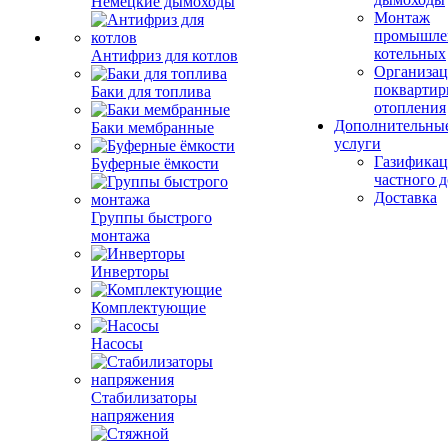
Немецкие дымоходы
Монтаж
промышле
котельных
Антифриз для котлов
Организац
поквартир
Баки для топлива
отопления
Дополнительны
Баки мембранные
услуги
Газификац
Буферные ёмкости
частного 
Доставка
Группы быстрого
монтажа
Инверторы
Комплектующие
Насосы
Стабилизаторы
напряжения