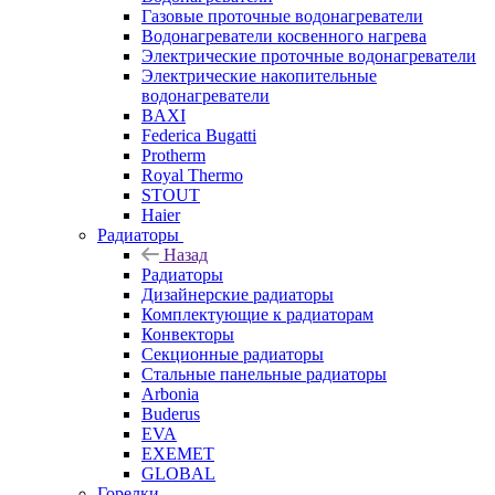
Газовые проточные водонагреватели
Водонагреватели косвенного нагрева
Электрические проточные водонагреватели
Электрические накопительные
водонагреватели
BAXI
Federica Bugatti
Protherm
Royal Thermo
STOUT
Haier
Радиаторы
Назад
Радиаторы
Дизайнерские радиаторы
Комплектующие к радиаторам
Конвекторы
Секционные радиаторы
Стальные панельные радиаторы
Arbonia
Buderus
EVA
EXEMET
GLOBAL
Горелки