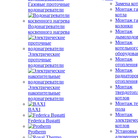
Замена ко
Газовые проточные
Монтаж га
водонагреватели
котла
Монтаж га
колонки
Водонагреватели
Монтаж
косвенного нагрева
дымоходо
Монтаж
котельног
оборудова
Электрические
Монтаж
проточные
отопления
водонагреватели
Монтаж
радиаторо
отопления
Монтаж
Электрические
твердотоп
накопительные
котлов
водонагреватели
Монтаж те
пола
BAXI
Монтаж
электриче
Federica Bugatti
котлов
Установка
Protherm
алюминие