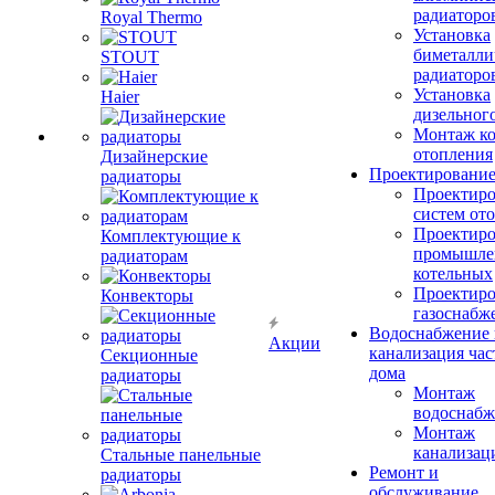
радиаторо
Royal Thermo
Установка
биметалли
STOUT
радиаторо
Установка
Haier
дизельного
Монтаж ко
отопления
Дизайнерские
Проектировани
радиаторы
Проектиро
систем от
Проектиро
Комплектующие к
промышле
радиаторам
котельных
Проектиро
Конвекторы
газоснабж
Водоснабжение 
Акции
канализация час
Секционные
дома
радиаторы
Монтаж
водоснабж
Монтаж
канализац
Стальные панельные
Ремонт и
радиаторы
обслуживание