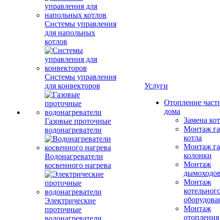
Системы управления
для напольных
котлов
Системы управления
для конвекторов
Услуги
Отопление част
дома
Замена ко
Газовые проточные
Монтаж га
водонагреватели
котла
Монтаж га
колонки
Водонагреватели
Монтаж
косвенного нагрева
дымоходо
Монтаж
котельног
оборудова
Электрические
Монтаж
проточные
отопления
водонагреватели