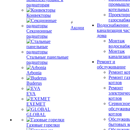
промышле
радиаторам
котельных
Проектиро
Конвекторы
газоснабж
Водоснабжение 
Акции
канализация час
Секционные
дома
радиаторы
Монтаж
водоснабж
Монтаж
канализац
Стальные панельные
Ремонт и
радиаторы
обслуживание
Ремонт ко
Arbonia
Ремонт га
котлов
Buderus
Ремонт
электриче
EVA
котлов
Сервисное
EXEMET
обслужив
котлов
GLOBAL
Обслужив
бытовых к
Газовые горелки
Обслужив