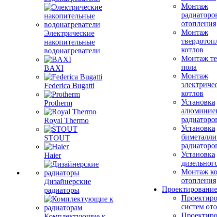
Монтаж
радиаторо
отопления
Монтаж
Электрические
твердотоп
накопительные
котлов
водонагреватели
Монтаж те
пола
BAXI
Монтаж
электриче
Federica Bugatti
котлов
Установка
Protherm
алюминие
радиаторо
Royal Thermo
Установка
биметалли
STOUT
радиаторо
Установка
Haier
дизельного
Монтаж ко
отопления
Дизайнерские
Проектировани
радиаторы
Проектиро
систем от
Проектиро
Комплектующие к