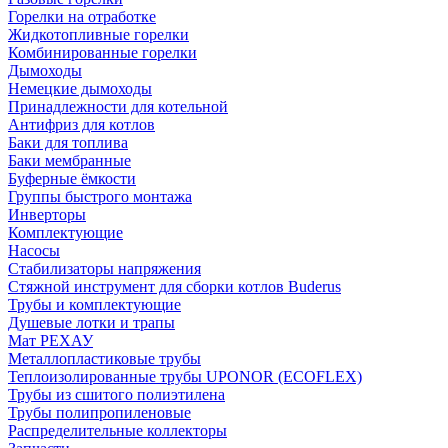
Горелки на отработке
Жидкотопливные горелки
Комбинированные горелки
Дымоходы
Немецкие дымоходы
Принадлежности для котельной
Антифриз для котлов
Баки для топлива
Баки мембранные
Буферные ёмкости
Группы быстрого монтажа
Инверторы
Комплектующие
Насосы
Стабилизаторы напряжения
Стяжной инструмент для сборки котлов Buderus
Трубы и комплектующие
Душевые лотки и трапы
Мат РЕХАУ
Металлопластиковые трубы
Теплоизолированные трубы UPONOR (ECOFLEX)
Трубы из сшитого полиэтилена
Трубы полипропиленовые
Распределительные коллекторы