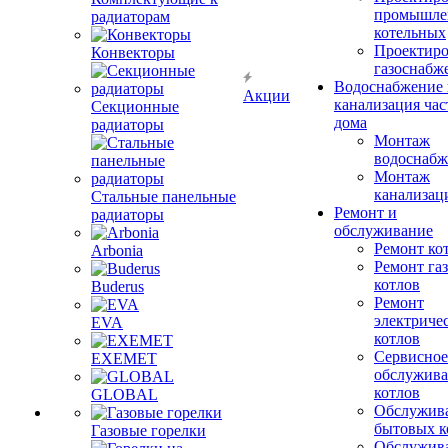
промышле
радиаторам
котельных
Проектиро
Конвекторы
газоснабж
Водоснабжение 
Акции
канализация час
Секционные
дома
радиаторы
Монтаж
водоснабж
Монтаж
канализац
Стальные панельные
Ремонт и
радиаторы
обслуживание
Ремонт ко
Arbonia
Ремонт га
котлов
Buderus
Ремонт
электриче
EVA
котлов
Сервисное
EXEMET
обслужив
котлов
GLOBAL
Обслужив
бытовых к
Газовые горелки
Обслужив