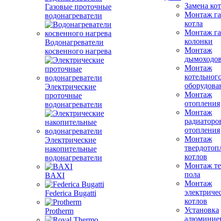
Замена ко
Газовые проточные
Монтаж га
водонагреватели
котла
Монтаж га
колонки
Водонагреватели
Монтаж
косвенного нагрева
дымоходо
Монтаж
котельног
оборудова
Электрические
Монтаж
проточные
отопления
водонагреватели
Монтаж
радиаторо
отопления
Монтаж
Электрические
твердотоп
накопительные
котлов
водонагреватели
Монтаж те
пола
BAXI
Монтаж
электриче
Federica Bugatti
котлов
Установка
Protherm
алюминие