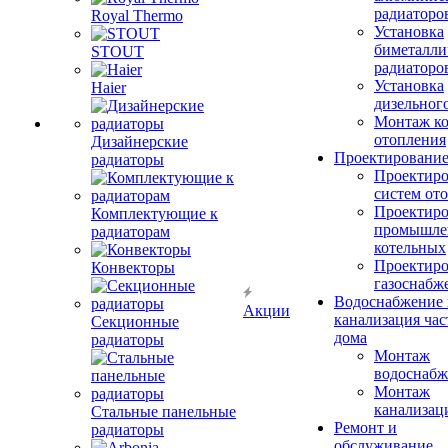
радиаторо
Royal Thermo
Установка
биметалли
STOUT
радиаторо
Установка
Haier
дизельного
Монтаж ко
отопления
Дизайнерские
Проектировани
радиаторы
Проектиро
систем от
Проектиро
Комплектующие к
промышле
радиаторам
котельных
Проектиро
Конвекторы
газоснабж
Водоснабжение 
Акции
канализация час
Секционные
дома
радиаторы
Монтаж
водоснабж
Монтаж
канализац
Стальные панельные
Ремонт и
радиаторы
обслуживание