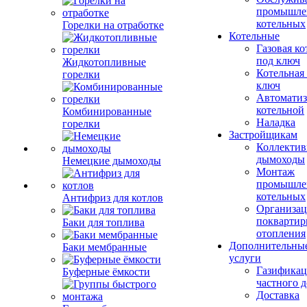
промышле
котельных
Горелки на отработке
Котельные
Газовая ко
под ключ
Жидкотопливные
Котельная
горелки
ключ
Автоматиз
котельной
Комбинированные
Наладка
горелки
Застройщикам
Коллекти
дымоходы
Немецкие дымоходы
Монтаж
промышле
котельных
Антифриз для котлов
Организац
поквартир
Баки для топлива
отопления
Дополнительны
Баки мембранные
услуги
Газификац
Буферные ёмкости
частного 
Доставка