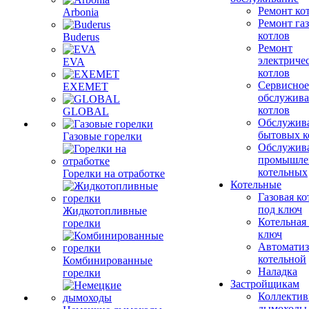
Ремонт ко
Arbonia
Ремонт га
котлов
Buderus
Ремонт
электриче
EVA
котлов
Сервисное
EXEMET
обслужив
котлов
GLOBAL
Обслужив
бытовых к
Газовые горелки
Обслужив
промышле
котельных
Горелки на отработке
Котельные
Газовая ко
под ключ
Жидкотопливные
Котельная
горелки
ключ
Автоматиз
котельной
Комбинированные
Наладка
горелки
Застройщикам
Коллекти
дымоходы