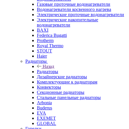
Газовые проточные водонагреватели
Водонагреватели косвенного нагрева
Электрические проточные водонагреватели
Электрические накопительные
водонагреватели
BAXI
Federica Bugatti
Protherm
Royal Thermo
STOUT
Haier
Радиаторы
Назад
Радиаторы
Дизайнерские радиаторы
Комплектующие к радиаторам
Конвекторы
Секционные радиаторы
Стальные панельные радиаторы
Arbonia
Buderus
EVA
EXEMET
GLOBAL
Горелки