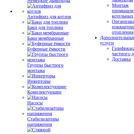
Немецкие дымоходы
Монтаж
промышле
котельных
Антифриз для котлов
Организац
поквартир
Баки для топлива
отопления
Дополнительны
Баки мембранные
услуги
Газификац
Буферные ёмкости
частного 
Доставка
Группы быстрого
монтажа
Инверторы
Комплектующие
Насосы
Стабилизаторы
напряжения