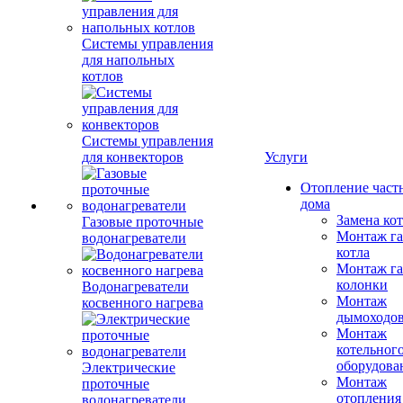
Системы управления
для напольных
котлов
Системы управления
для конвекторов
Услуги
Отопление част
дома
Замена ко
Газовые проточные
Монтаж га
водонагреватели
котла
Монтаж га
колонки
Водонагреватели
Монтаж
косвенного нагрева
дымоходо
Монтаж
котельног
оборудова
Электрические
Монтаж
проточные
отопления
водонагреватели