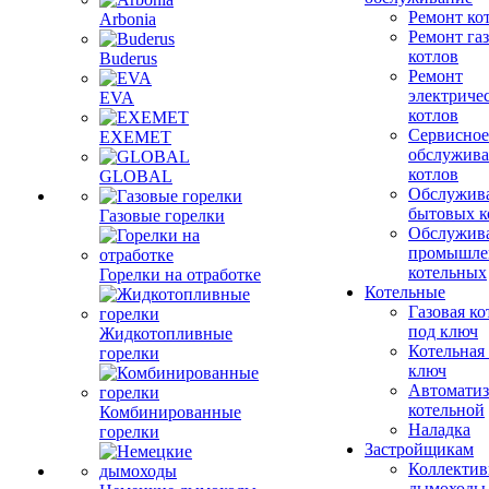
Ремонт ко
Arbonia
Ремонт га
котлов
Buderus
Ремонт
электриче
EVA
котлов
Сервисное
EXEMET
обслужив
котлов
GLOBAL
Обслужив
бытовых к
Газовые горелки
Обслужив
промышле
котельных
Горелки на отработке
Котельные
Газовая ко
под ключ
Жидкотопливные
Котельная
горелки
ключ
Автоматиз
котельной
Комбинированные
Наладка
горелки
Застройщикам
Коллекти
дымоходы