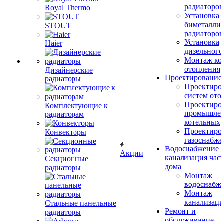
радиаторо
Royal Thermo
Установка
биметалли
STOUT
радиаторо
Установка
Haier
дизельного
Монтаж ко
отопления
Дизайнерские
Проектировани
радиаторы
Проектиро
систем от
Проектиро
Комплектующие к
промышле
радиаторам
котельных
Проектиро
Конвекторы
газоснабж
Водоснабжение 
Акции
канализация час
Секционные
дома
радиаторы
Монтаж
водоснабж
Монтаж
канализац
Стальные панельные
Ремонт и
радиаторы
обслуживание