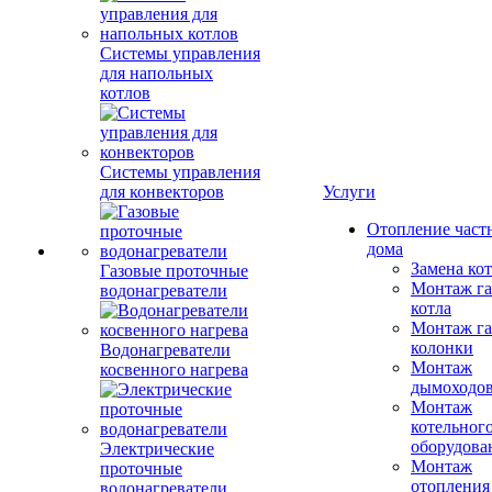
Системы управления
для напольных
котлов
Системы управления
для конвекторов
Услуги
Отопление част
дома
Замена ко
Газовые проточные
Монтаж га
водонагреватели
котла
Монтаж га
колонки
Водонагреватели
Монтаж
косвенного нагрева
дымоходо
Монтаж
котельног
оборудова
Электрические
Монтаж
проточные
отопления
водонагреватели