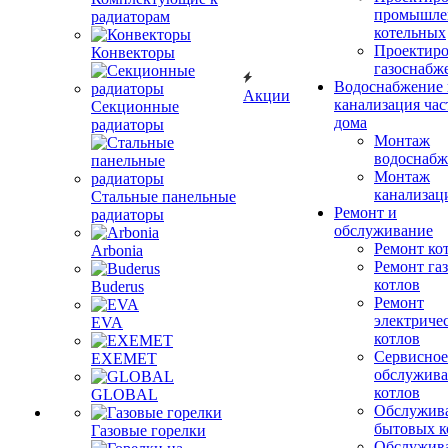
промышле
радиаторам
котельных
Проектиро
Конвекторы
газоснабж
Водоснабжение 
Акции
канализация час
Секционные
дома
радиаторы
Монтаж
водоснабж
Монтаж
канализац
Стальные панельные
Ремонт и
радиаторы
обслуживание
Ремонт ко
Arbonia
Ремонт га
котлов
Buderus
Ремонт
электриче
EVA
котлов
Сервисное
EXEMET
обслужив
котлов
GLOBAL
Обслужив
бытовых к
Газовые горелки
Обслужив