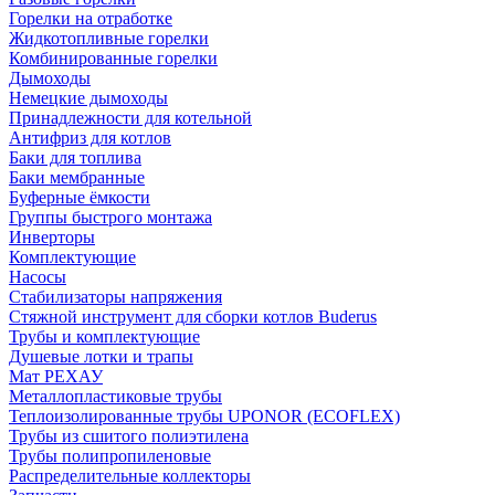
Горелки на отработке
Жидкотопливные горелки
Комбинированные горелки
Дымоходы
Немецкие дымоходы
Принадлежности для котельной
Антифриз для котлов
Баки для топлива
Баки мембранные
Буферные ёмкости
Группы быстрого монтажа
Инверторы
Комплектующие
Насосы
Стабилизаторы напряжения
Стяжной инструмент для сборки котлов Buderus
Трубы и комплектующие
Душевые лотки и трапы
Мат РЕХАУ
Металлопластиковые трубы
Теплоизолированные трубы UPONOR (ECOFLEX)
Трубы из сшитого полиэтилена
Трубы полипропиленовые
Распределительные коллекторы