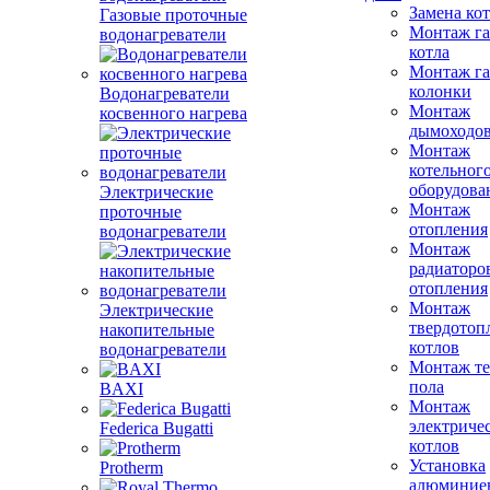
Замена ко
Газовые проточные
Монтаж га
водонагреватели
котла
Монтаж га
колонки
Водонагреватели
Монтаж
косвенного нагрева
дымоходо
Монтаж
котельног
оборудова
Электрические
Монтаж
проточные
отопления
водонагреватели
Монтаж
радиаторо
отопления
Монтаж
Электрические
твердотоп
накопительные
котлов
водонагреватели
Монтаж те
пола
BAXI
Монтаж
электриче
Federica Bugatti
котлов
Установка
Protherm
алюминие