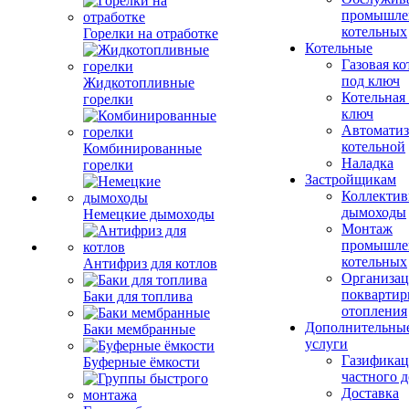
промышле
котельных
Горелки на отработке
Котельные
Газовая ко
под ключ
Жидкотопливные
Котельная
горелки
ключ
Автоматиз
котельной
Комбинированные
Наладка
горелки
Застройщикам
Коллекти
дымоходы
Немецкие дымоходы
Монтаж
промышле
котельных
Антифриз для котлов
Организац
поквартир
Баки для топлива
отопления
Дополнительны
Баки мембранные
услуги
Газификац
Буферные ёмкости
частного 
Доставка