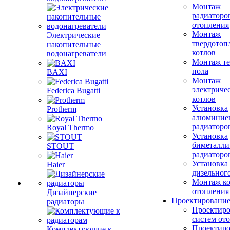
Монтаж
радиаторо
отопления
Монтаж
Электрические
твердотоп
накопительные
котлов
водонагреватели
Монтаж те
пола
BAXI
Монтаж
электриче
Federica Bugatti
котлов
Установка
Protherm
алюминие
радиаторо
Royal Thermo
Установка
биметалли
STOUT
радиаторо
Установка
Haier
дизельного
Монтаж ко
отопления
Дизайнерские
Проектировани
радиаторы
Проектиро
систем от
Проектиро
Комплектующие к