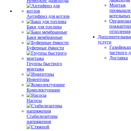
Немецкие дымоходы
Монтаж
промышле
котельных
Антифриз для котлов
Организац
поквартир
Баки для топлива
отопления
Дополнительны
Баки мембранные
услуги
Газификац
Буферные ёмкости
частного 
Доставка
Группы быстрого
монтажа
Инверторы
Комплектующие
Насосы
Стабилизаторы
напряжения