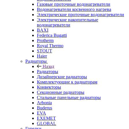
Газовые проточные водонагреватели
Водонагреватели косвенного нагрева
Электрические проточные водонагреватели
Электрические накопительные
водонагреватели
BAXI
Federica Bugatti
Protherm
Royal Thermo
STOUT
Haier
Радиаторы
Назад
Радиаторы
Дизайнерские радиаторы
Комплектующие к радиаторам
Конвекторы
Секционные радиаторы
Стальные панельные радиаторы
Arbonia
Buderus
EVA
EXEMET
GLOBAL
Горелки