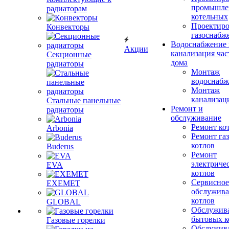
промышле
радиаторам
котельных
Проектиро
Конвекторы
газоснабж
Водоснабжение 
Акции
канализация час
Секционные
дома
радиаторы
Монтаж
водоснабж
Монтаж
канализац
Стальные панельные
Ремонт и
радиаторы
обслуживание
Ремонт ко
Arbonia
Ремонт га
котлов
Buderus
Ремонт
электриче
EVA
котлов
Сервисное
EXEMET
обслужив
котлов
GLOBAL
Обслужив
бытовых к
Газовые горелки
Обслужив