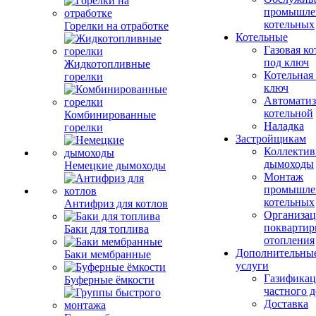
промышле
котельных
Горелки на отработке
Котельные
Газовая ко
под ключ
Жидкотопливные
Котельная
горелки
ключ
Автоматиз
котельной
Комбинированные
Наладка
горелки
Застройщикам
Коллекти
дымоходы
Немецкие дымоходы
Монтаж
промышле
котельных
Антифриз для котлов
Организац
поквартир
Баки для топлива
отопления
Дополнительны
Баки мембранные
услуги
Газификац
Буферные ёмкости
частного 
Доставка