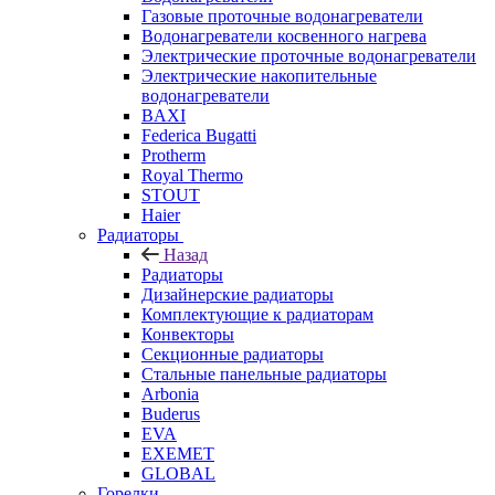
Газовые проточные водонагреватели
Водонагреватели косвенного нагрева
Электрические проточные водонагреватели
Электрические накопительные
водонагреватели
BAXI
Federica Bugatti
Protherm
Royal Thermo
STOUT
Haier
Радиаторы
Назад
Радиаторы
Дизайнерские радиаторы
Комплектующие к радиаторам
Конвекторы
Секционные радиаторы
Стальные панельные радиаторы
Arbonia
Buderus
EVA
EXEMET
GLOBAL
Горелки