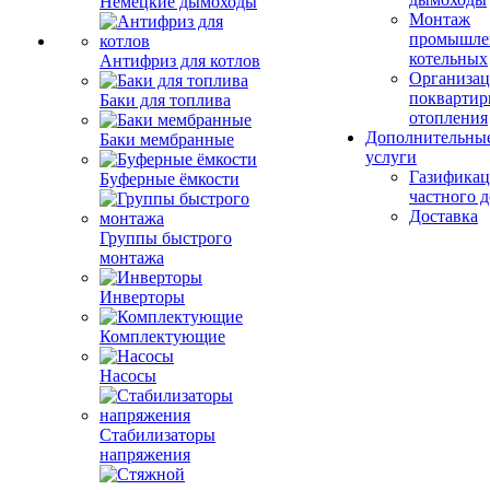
Немецкие дымоходы
Монтаж
промышле
котельных
Антифриз для котлов
Организац
поквартир
Баки для топлива
отопления
Дополнительны
Баки мембранные
услуги
Газификац
Буферные ёмкости
частного 
Доставка
Группы быстрого
монтажа
Инверторы
Комплектующие
Насосы
Стабилизаторы
напряжения