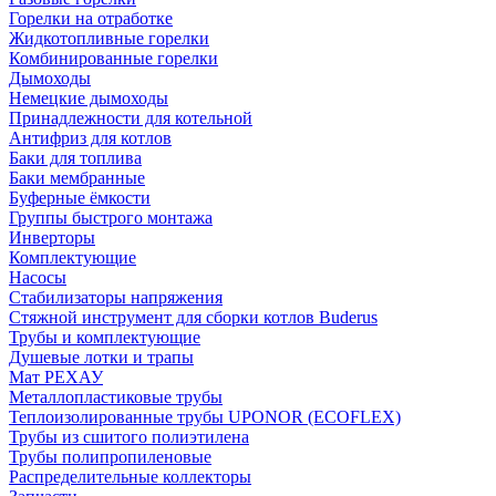
Горелки на отработке
Жидкотопливные горелки
Комбинированные горелки
Дымоходы
Немецкие дымоходы
Принадлежности для котельной
Антифриз для котлов
Баки для топлива
Баки мембранные
Буферные ёмкости
Группы быстрого монтажа
Инверторы
Комплектующие
Насосы
Стабилизаторы напряжения
Стяжной инструмент для сборки котлов Buderus
Трубы и комплектующие
Душевые лотки и трапы
Мат РЕХАУ
Металлопластиковые трубы
Теплоизолированные трубы UPONOR (ECOFLEX)
Трубы из сшитого полиэтилена
Трубы полипропиленовые
Распределительные коллекторы