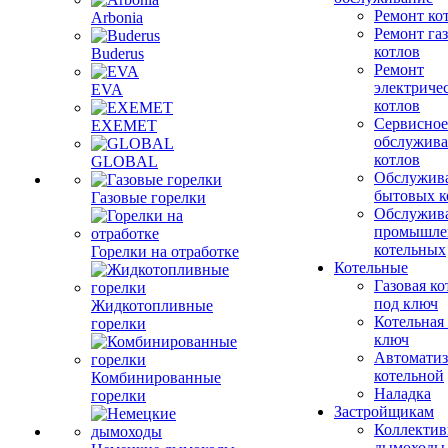
Ремонт ко
Arbonia
Ремонт га
котлов
Buderus
Ремонт
электриче
EVA
котлов
Сервисное
EXEMET
обслужив
котлов
GLOBAL
Обслужив
бытовых к
Газовые горелки
Обслужив
промышле
котельных
Горелки на отработке
Котельные
Газовая ко
под ключ
Жидкотопливные
Котельная
горелки
ключ
Автоматиз
котельной
Комбинированные
Наладка
горелки
Застройщикам
Коллекти
дымоходы