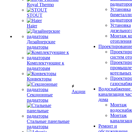
радиаторо
Royal Thermo
Установка
биметалли
STOUT
радиаторо
Установка
Haier
дизельного
Монтаж ко
отопления
Дизайнерские
Проектировани
радиаторы
Проектиро
систем от
Проектиро
Комплектующие к
промышле
радиаторам
котельных
Проектиро
Конвекторы
газоснабж
Водоснабжение 
Акции
канализация час
Секционные
дома
радиаторы
Монтаж
водоснабж
Монтаж
канализац
Стальные панельные
Ремонт и
радиаторы
обслуживание