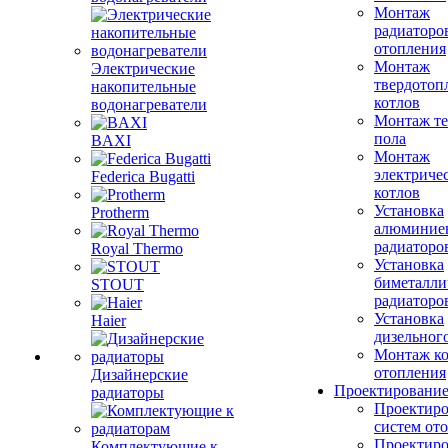
Монтаж
радиаторо
отопления
Монтаж
Электрические
твердотоп
накопительные
котлов
водонагреватели
Монтаж те
пола
BAXI
Монтаж
электриче
Federica Bugatti
котлов
Установка
Protherm
алюминие
радиаторо
Royal Thermo
Установка
биметалли
STOUT
радиаторо
Установка
Haier
дизельного
Монтаж ко
отопления
Дизайнерские
Проектировани
радиаторы
Проектиро
систем от
Проектиро
Комплектующие к