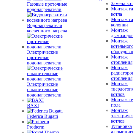
Замена ко
Газовые проточные
Монтаж га
водонагреватели
котла
Монтаж га
колонки
Водонагреватели
Монтаж
косвенного нагрева
дымоходо
Монтаж
котельног
оборудова
Электрические
Монтаж
проточные
отопления
водонагреватели
Монтаж
радиаторо
отопления
Монтаж
Электрические
твердотоп
накопительные
котлов
водонагреватели
Монтаж те
пола
BAXI
Монтаж
электриче
Federica Bugatti
котлов
Установка
Protherm
алюминие