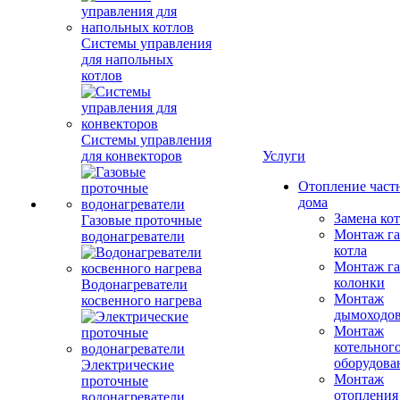
Системы управления
для напольных
котлов
Системы управления
для конвекторов
Услуги
Отопление част
дома
Замена ко
Газовые проточные
Монтаж га
водонагреватели
котла
Монтаж га
колонки
Водонагреватели
Монтаж
косвенного нагрева
дымоходо
Монтаж
котельног
оборудова
Электрические
Монтаж
проточные
отопления
водонагреватели