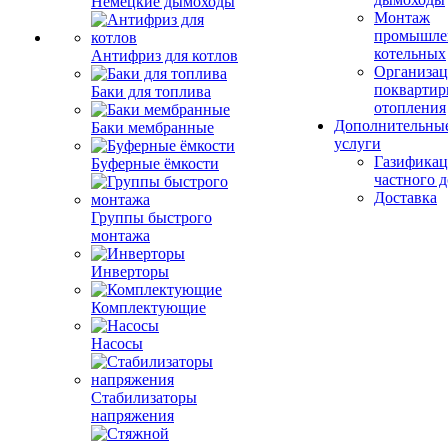
Немецкие дымоходы
Монтаж
промышле
котельных
Антифриз для котлов
Организац
поквартир
Баки для топлива
отопления
Дополнительны
Баки мембранные
услуги
Газификац
Буферные ёмкости
частного 
Доставка
Группы быстрого
монтажа
Инверторы
Комплектующие
Насосы
Стабилизаторы
напряжения