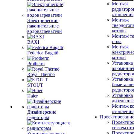
Монтаж
радиаторо
отопления
Монтаж
Электрические
твердотоп
накопительные
котлов
водонагреватели
Монтаж те
пола
BAXI
Монтаж
электриче
Federica Bugatti
котлов
Установка
Protherm
алюминие
радиаторо
Royal Thermo
Установка
биметалли
STOUT
радиаторо
Установка
Haier
дизельного
Монтаж ко
отопления
Дизайнерские
Проектировани
радиаторы
Проектиро
систем от
Проектиро
Комплектующие к