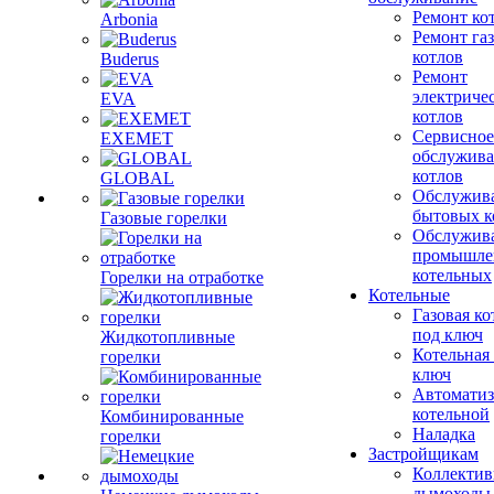
Ремонт ко
Arbonia
Ремонт га
котлов
Buderus
Ремонт
электриче
EVA
котлов
Сервисное
EXEMET
обслужив
котлов
GLOBAL
Обслужив
бытовых к
Газовые горелки
Обслужив
промышле
котельных
Горелки на отработке
Котельные
Газовая ко
под ключ
Жидкотопливные
Котельная
горелки
ключ
Автоматиз
котельной
Комбинированные
Наладка
горелки
Застройщикам
Коллекти
дымоходы