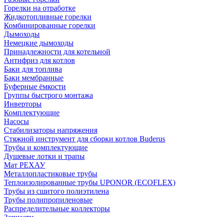
Горелки на отработке
Жидкотопливные горелки
Комбинированные горелки
Дымоходы
Немецкие дымоходы
Принадлежности для котельной
Антифриз для котлов
Баки для топлива
Баки мембранные
Буферные ёмкости
Группы быстрого монтажа
Инверторы
Комплектующие
Насосы
Стабилизаторы напряжения
Стяжной инструмент для сборки котлов Buderus
Трубы и комплектующие
Душевые лотки и трапы
Мат РЕХАУ
Металлопластиковые трубы
Теплоизолированные трубы UPONOR (ECOFLEX)
Трубы из сшитого полиэтилена
Трубы полипропиленовые
Распределительные коллекторы