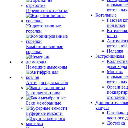
промышле
котельных
Горелки на отработке
Котельные
Газовая ко
под ключ
Жидкотопливные
Котельная
горелки
ключ
Автоматиз
котельной
Комбинированные
Наладка
горелки
Застройщикам
Коллекти
дымоходы
Немецкие дымоходы
Монтаж
промышле
котельных
Антифриз для котлов
Организац
поквартир
Баки для топлива
отопления
Дополнительны
Баки мембранные
услуги
Газификац
Буферные ёмкости
частного 
Доставка