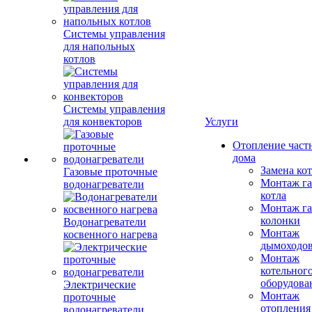
Системы управления
для напольных
котлов
Системы управления
для конвекторов
Услуги
Отопление част
дома
Замена ко
Газовые проточные
Монтаж га
водонагреватели
котла
Монтаж га
колонки
Водонагреватели
Монтаж
косвенного нагрева
дымоходо
Монтаж
котельног
оборудова
Электрические
Монтаж
проточные
отопления
водонагреватели