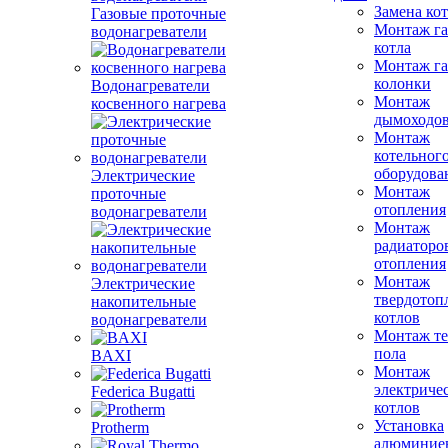
Замена ко
Газовые проточные
Монтаж га
водонагреватели
котла
Монтаж га
колонки
Водонагреватели
Монтаж
косвенного нагрева
дымоходо
Монтаж
котельног
оборудова
Электрические
Монтаж
проточные
отопления
водонагреватели
Монтаж
радиаторо
отопления
Монтаж
Электрические
твердотоп
накопительные
котлов
водонагреватели
Монтаж те
пола
BAXI
Монтаж
электриче
Federica Bugatti
котлов
Установка
Protherm
алюминие