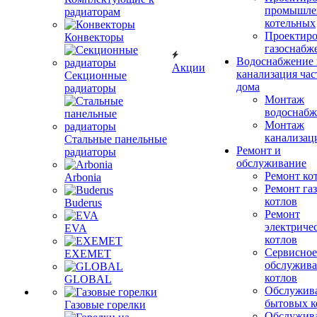
промышле
радиаторам
котельных
Проектиро
Конвекторы
газоснабж
Водоснабжение 
Акции
канализация час
Секционные
дома
радиаторы
Монтаж
водоснабж
Монтаж
канализац
Стальные панельные
Ремонт и
радиаторы
обслуживание
Ремонт ко
Arbonia
Ремонт га
котлов
Buderus
Ремонт
электриче
EVA
котлов
Сервисное
EXEMET
обслужив
котлов
GLOBAL
Обслужив
бытовых к
Газовые горелки
Обслужив