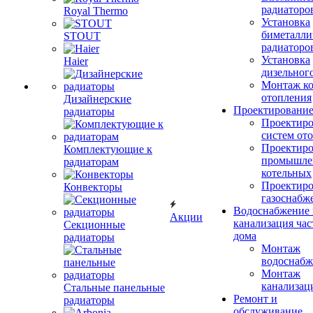
радиаторо
Royal Thermo
Установка
биметалли
STOUT
радиаторо
Установка
Haier
дизельного
Монтаж ко
отопления
Дизайнерские
Проектировани
радиаторы
Проектиро
систем от
Проектиро
Комплектующие к
промышле
радиаторам
котельных
Проектиро
Конвекторы
газоснабж
Водоснабжение 
Акции
канализация час
Секционные
дома
радиаторы
Монтаж
водоснабж
Монтаж
канализац
Стальные панельные
Ремонт и
радиаторы
обслуживание