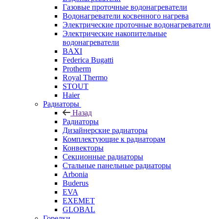
Газовые проточные водонагреватели
Водонагреватели косвенного нагрева
Электрические проточные водонагреватели
Электрические накопительные
водонагреватели
BAXI
Federica Bugatti
Protherm
Royal Thermo
STOUT
Haier
Радиаторы
Назад
Радиаторы
Дизайнерские радиаторы
Комплектующие к радиаторам
Конвекторы
Секционные радиаторы
Стальные панельные радиаторы
Arbonia
Buderus
EVA
EXEMET
GLOBAL
Горелки