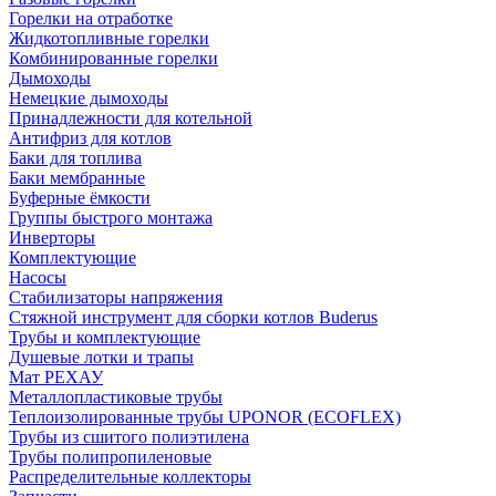
Горелки на отработке
Жидкотопливные горелки
Комбинированные горелки
Дымоходы
Немецкие дымоходы
Принадлежности для котельной
Антифриз для котлов
Баки для топлива
Баки мембранные
Буферные ёмкости
Группы быстрого монтажа
Инверторы
Комплектующие
Насосы
Стабилизаторы напряжения
Стяжной инструмент для сборки котлов Buderus
Трубы и комплектующие
Душевые лотки и трапы
Мат РЕХАУ
Металлопластиковые трубы
Теплоизолированные трубы UPONOR (ECOFLEX)
Трубы из сшитого полиэтилена
Трубы полипропиленовые
Распределительные коллекторы