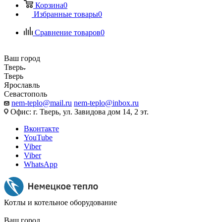
Корзина
0
Избранные товары
0
Сравнение товаров
0
Ваш город
Тверь
Тверь
Ярославль
Севастополь
nem-teplo@mail.ru
nem-teplo@inbox.ru
Офис: г. Тверь, ул. Завидова дом 14, 2 эт.
Вконтакте
YouTube
Viber
Viber
WhatsApp
Котлы и котельное оборудование
Ваш город