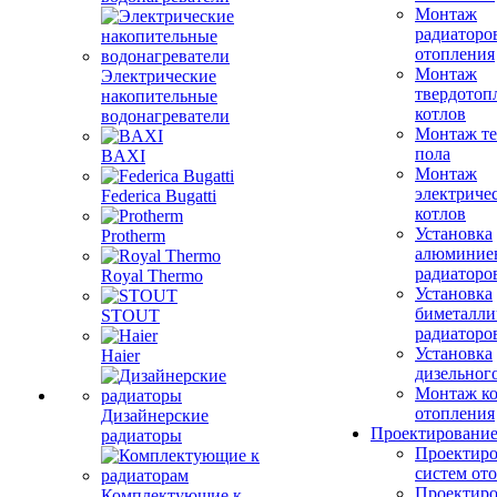
Монтаж
радиаторо
отопления
Монтаж
Электрические
твердотоп
накопительные
котлов
водонагреватели
Монтаж те
пола
BAXI
Монтаж
электриче
Federica Bugatti
котлов
Установка
Protherm
алюминие
радиаторо
Royal Thermo
Установка
биметалли
STOUT
радиаторо
Установка
Haier
дизельного
Монтаж ко
отопления
Дизайнерские
Проектировани
радиаторы
Проектиро
систем от
Проектиро
Комплектующие к