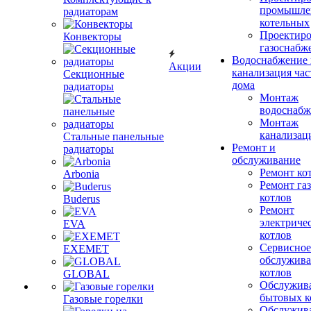
промышле
радиаторам
котельных
Проектиро
Конвекторы
газоснабж
Водоснабжение 
Акции
канализация час
Секционные
дома
радиаторы
Монтаж
водоснабж
Монтаж
канализац
Стальные панельные
Ремонт и
радиаторы
обслуживание
Ремонт ко
Arbonia
Ремонт га
котлов
Buderus
Ремонт
электриче
EVA
котлов
Сервисное
EXEMET
обслужив
котлов
GLOBAL
Обслужив
бытовых к
Газовые горелки
Обслужив