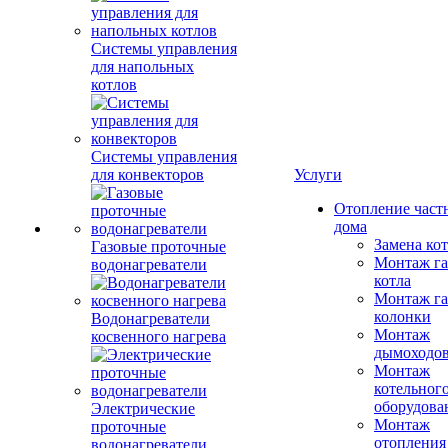
Системы управления
для напольных
котлов
Системы управления
для конвекторов
Услуги
Отопление част
дома
Замена ко
Газовые проточные
Монтаж га
водонагреватели
котла
Монтаж га
колонки
Водонагреватели
Монтаж
косвенного нагрева
дымоходо
Монтаж
котельног
оборудова
Электрические
Монтаж
проточные
отопления
водонагреватели