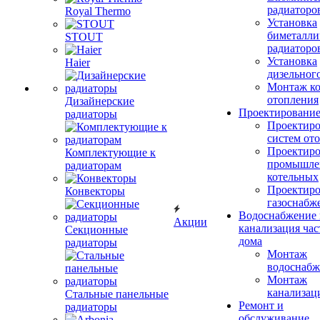
радиаторо
Royal Thermo
Установка
биметалли
STOUT
радиаторо
Установка
Haier
дизельного
Монтаж ко
отопления
Дизайнерские
Проектировани
радиаторы
Проектиро
систем от
Проектиро
Комплектующие к
промышле
радиаторам
котельных
Проектиро
Конвекторы
газоснабж
Водоснабжение 
Акции
канализация час
Секционные
дома
радиаторы
Монтаж
водоснабж
Монтаж
канализац
Стальные панельные
Ремонт и
радиаторы
обслуживание