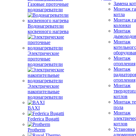
Замена ко
Газовые проточные
Монтаж га
водонагреватели
котла
Монтаж га
колонки
Водонагреватели
Монтаж
косвенного нагрева
дымоходо
Монтаж
котельног
оборудова
Электрические
Монтаж
проточные
отопления
водонагреватели
Монтаж
радиаторо
отопления
Монтаж
Электрические
твердотоп
накопительные
котлов
водонагреватели
Монтаж те
пола
BAXI
Монтаж
электриче
Federica Bugatti
котлов
Установка
Protherm
алюминие