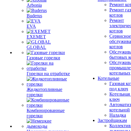
Ремонт ко
Arbonia
Ремонт га
котлов
Buderus
Ремонт
электриче
EVA
котлов
Сервисное
EXEMET
обслужив
котлов
GLOBAL
Обслужив
бытовых к
Газовые горелки
Обслужив
промышле
котельных
Горелки на отработке
Котельные
Газовая ко
под ключ
Жидкотопливные
Котельная
горелки
ключ
Автоматиз
котельной
Комбинированные
Наладка
горелки
Застройщикам
Коллекти
дымоходы