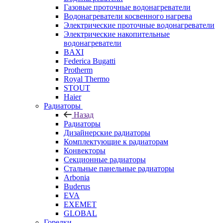
Газовые проточные водонагреватели
Водонагреватели косвенного нагрева
Электрические проточные водонагреватели
Электрические накопительные
водонагреватели
BAXI
Federica Bugatti
Protherm
Royal Thermo
STOUT
Haier
Радиаторы
Назад
Радиаторы
Дизайнерские радиаторы
Комплектующие к радиаторам
Конвекторы
Секционные радиаторы
Стальные панельные радиаторы
Arbonia
Buderus
EVA
EXEMET
GLOBAL
Горелки