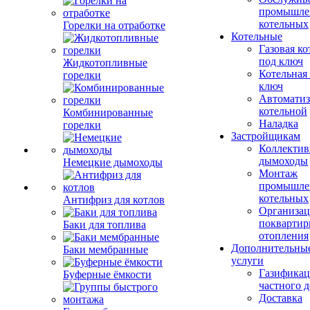
промышле
котельных
Горелки на отработке
Котельные
Газовая ко
под ключ
Жидкотопливные
Котельная
горелки
ключ
Автоматиз
котельной
Комбинированные
Наладка
горелки
Застройщикам
Коллекти
дымоходы
Немецкие дымоходы
Монтаж
промышле
котельных
Антифриз для котлов
Организац
поквартир
Баки для топлива
отопления
Дополнительны
Баки мембранные
услуги
Газификац
Буферные ёмкости
частного 
Доставка