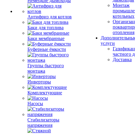
Немецкие дымоходы
Монтаж
промышле
котельных
Антифриз для котлов
Организац
поквартир
Баки для топлива
отопления
Дополнительны
Баки мембранные
услуги
Газификац
Буферные ёмкости
частного 
Доставка
Группы быстрого
монтажа
Инверторы
Комплектующие
Насосы
Стабилизаторы
напряжения