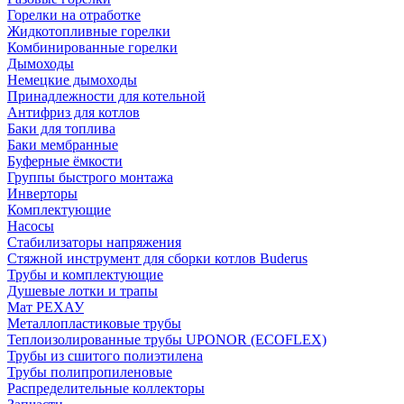
Горелки на отработке
Жидкотопливные горелки
Комбинированные горелки
Дымоходы
Немецкие дымоходы
Принадлежности для котельной
Антифриз для котлов
Баки для топлива
Баки мембранные
Буферные ёмкости
Группы быстрого монтажа
Инверторы
Комплектующие
Насосы
Стабилизаторы напряжения
Стяжной инструмент для сборки котлов Buderus
Трубы и комплектующие
Душевые лотки и трапы
Мат РЕХАУ
Металлопластиковые трубы
Теплоизолированные трубы UPONOR (ECOFLEX)
Трубы из сшитого полиэтилена
Трубы полипропиленовые
Распределительные коллекторы